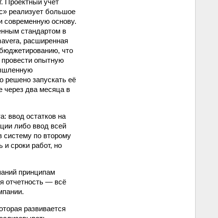
т. Проектный учет
с» реализует большое
 и современную основу.
енным стандартом в
mavera, расширенная
 бюджетированию, что
 провести опытную
мышленную
о решено запускать её
е через два месяца в
: ввод остатков на
ции либо ввод всей
в систему по второму
и сроки работ, но
паний принципам
я отчетность — всё
мпании.
оторая развивается