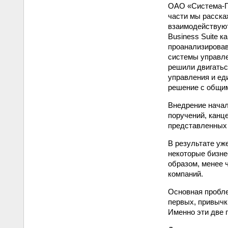
ОАО «Система-Га
части мы расска
взаимодействуют
Business Suite 
проанализировав
системы управле
решили двигатьс
управления и ед
решение с общим
Внедрение начал
поручений, канц
представленных 
В результате уж
некоторые бизне
образом, менее 
компаний.
Основная пробле
первых, привычк
Именно эти две 