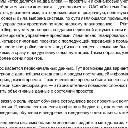
емы четко делятся на два блока — проектный и финансовый уче
ой деятельности компании — девелопмента. ОАО «Система-Гал
ктов, управляет ими, и это должно иметь прозрачную, понятную
й основы была выбрана система, по сути являющаяся промышл
е управления проектами по календарному планированию, — Pri
olling по учету договоров, созданию первичной документации и
атизировать управление проектами. Изначально планировалось
а четырех пилотных проектах с последующей передачей в про
о после настройки системы под бизнес-процессы компании был
схеме, а сразу в продуктивную эксплуатацию. Таким образом, уж
более сотни проектов.
с касается первоначальных данных. Тут возможны два варианта
ериод с дальнейшим ежедневным вводом поступившей информа
ериод жизни проекта. Практически все проекты были занесены 
еркой всей информации, — это значительно повысило сложность 
ить объективные данные о состоянии проектов.
 важную роль играет обучение сотрудников всех проектных ком
вления. Правила составления графиков и бюджетов, ежемесячна
оведения, обучения и внедрения в ежедневную деятельность ко
 внедрении системы большое значение придаётся методологии, к