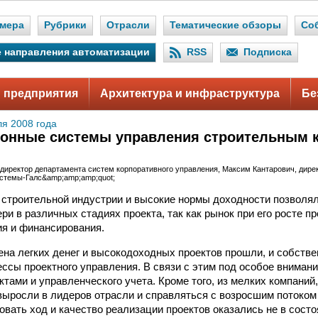
мера
Рубрики
Отрасли
Тематические обзоры
Со
 направления автоматизации
RSS
Подписка
 предприятия
Архитектура и инфраструктура
Бе
ля 2008 года
онные системы управления строительным 
 директор департамента систем корпоративного управления, Максим Кантарович, дире
стемы-Галс&amp;amp;amp;quot;
 строительной индустрии и высокие нормы доходности позволя
ри в различных стадиях проекта, так как рынок при его росте п
я и финансирования.
ена легких денег и высокодоходных проектов прошли, и собстве
ессы проектного управления. В связи с этим под особое вниман
ктами и управленческого учета. Кроме того, из мелких компаний
 выросли в лидеров отрасли и справляться с возросшим потоко
овать ход и качество реализации проектов оказались не в сост