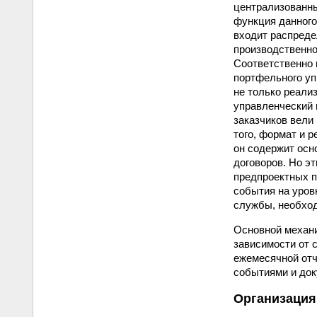
централизованны
функция данного
входит распреде
производственно
Соответственно 
портфельного уп
не только реали
управленческий 
заказчиков вели
того, формат и 
он содержит осн
договоров. Но э
предпроектных п
события на уров
службы, необход
Основной механи
зависимости от 
ежемесячной отч
событиями и док
Организация