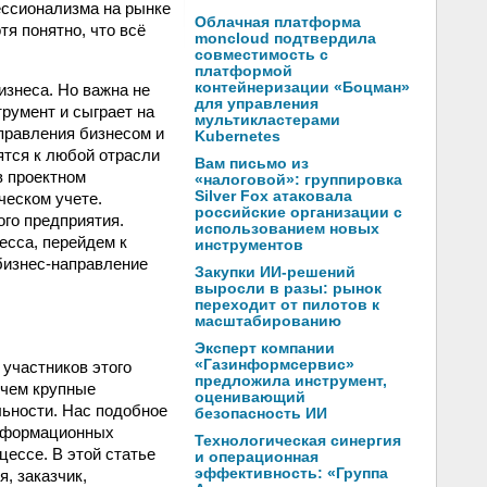
ессионализма на рынке
Облачная платформа
я понятно, что всё
moncloud подтвердила
совместимость с
платформой
контейнеризации «Боцман»
изнеса. Но важна не
для управления
трумент и сыграет на
мультикластерами
управления бизнесом и
Kubernetes
ятся к любой отрасли
Вам письмо из
в проектном
«налоговой»: группировка
Silver Fox атаковала
ческом учете.
российские организации с
го предприятия.
использованием новых
есса, перейдем к
инструментов
бизнес-направление
Закупки ИИ-решений
выросли в разы: рынок
переходит от пилотов к
масштабированию
Эксперт компании
«Газинформсервис»
 участников этого
предложила инструмент,
ичем крупные
оценивающий
льности. Нас подобное
безопасность ИИ
информационных
Технологическая синергия
ессе. В этой статье
и операционная
эффективность: «Группа
, заказчик,