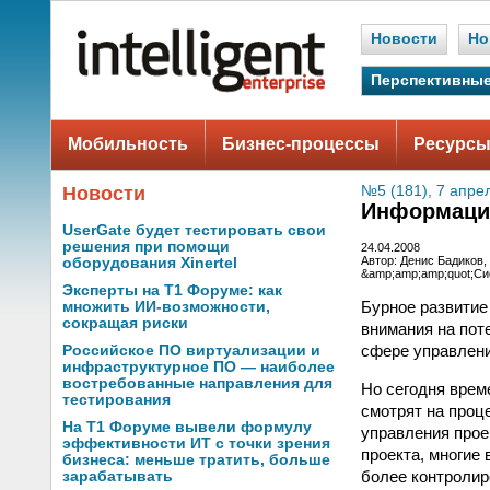
Новости
Но
Перспективные
Мобильность
Бизнес-процессы
Ресурсы
Новости
№5 (181), 7 апре
Информаци
UserGate будет тестировать свои
решения при помощи
24.04.2008
Автор: Денис Бадиков,
оборудования Xinertel
&amp;amp;amp;quot;Си
Эксперты на Т1 Форуме: как
Бурное развитие
множить ИИ-возможности,
сокращая риски
внимания на поте
сфере управлени
Российское ПО виртуализации и
инфраструктурное ПО — наиболее
востребованные направления для
Но сегодня врем
тестирования
смотрят на проц
На Т1 Форуме вывели формулу
управления прое
эффективности ИТ с точки зрения
проекта, многие
бизнеса: меньше тратить, больше
более контролир
зарабатывать