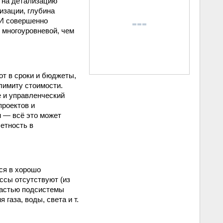
я на детализацию
изации, глубина
 И совершенно
е многоуровневой, чем
т в сроки и бюджеты,
лимиту стоимости.
 и управленческий
проектов и
и — всё это может
етность в
ся в хорошо
ссы отсутствуют (из
частью подсистемы
 газа, воды, света и т.