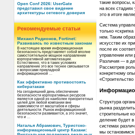
такие вопросы, 
Open Conf 2026: UserGate
на всех стадиях
представил свое видение
архитектуры сетевого доверия
это в итоге явл
Система управле
Рекомендуемые статьи
только «скрипка
нем. Таким обра
Михаил Родионов, Fortinet:
искусстве их пр
Развиваясь по известным законам
после их соотве
В настоящее время информационная
безопасность представляет собой вполне
управлении или 
самостоятельное мощное направление
корпоративной автоматизации.
Различия — в де
Естественно, что в таких условиях
Рассмотрев роль
направление это все теснее связывается
с вопросами прикладной
конкретному опы
информационной …
«Строительство
Как эффективно противостоять
кибератакам
Информацион
На сегодняшний день обеспечение
безопасности корпоративных ресурсов
является одной из наиболее приоритетных
Структура орган
целей для любой компании вне
зависимости от масштабов и сферы
рынка разделить
деятельности. Рынок информационной
строительные ко
безопасности развивается, а это значит,
что и …
деление будет в
системах различ
Наталья Абрамович, Туристско-
информационный центр Казани:
мы остановимся 
Виртуальная поддержка реальных