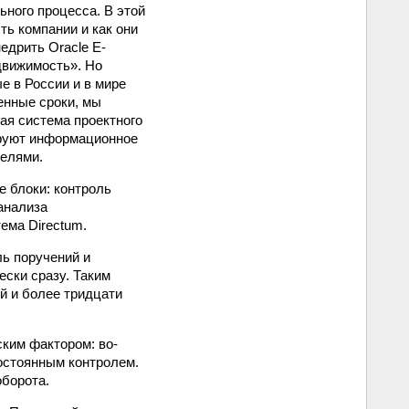
ьного процесса. В этой
ь компании и как они
едрить Oracle E-
движимость». Но
е в России и в мире
енные сроки, мы
ая система проектного
ируют информационное
елями.
 блоки: контроль
анализа
ема Directum.
ль поручений и
ески сразу. Таким
й и более тридцати
ским фактором: во-
постоянным контролем.
оборота.