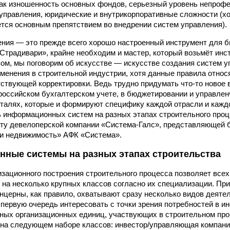
как изношенность основных фондов, серьезный уровень непроф
 управления, юридические и внутрикорпоративные сложности (хот
яется основным препятствием во внедрении систем управления).
ния — это прежде всего хорошо настроенный инструмент для б
 Страдивари», крайне необходим и мастер, который возьмёт инс
зом, мы поговорим об искусстве — искусстве создания систем 
именения в строительной индустрии, хотя данные правила относ
тствующей корректировки. Ведь трудно придумать что-то новое 
российском бухгалтерском учете, в бюджетировании и управлен
талях, которые и формируют специфику каждой отрасли и каждо
 информационных систем на разных этапах строительного проц
ту девелоперской компании «Система-Галс», представляющей 
 и недвижимость» АФК «Система».
ные системы на разных этапах строительства
изационного построения строительного процесса позволяет всех
 на несколько крупных классов согласно их специализации. Пр
нцерны, как правило, охватывают сразу несколько видов деяте
 первую очередь интересовать с точки зрения потребностей в 
ных организационных единиц, участвующих в строительном проц
на следующем наборе классов: инвестор/управляющая компания