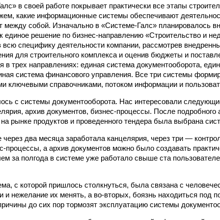
лс» в своей работе покрывает практически все этапы строител
жем, какие информационные системы обеспечивают деятельност
 между собой. Изначально в «Системе-Галс» планировалось вн
как единое решение по бизнес-направлению «Строительство и не
 всю специфику деятельности компании, рассмотрев внедренны
ния для строительного комплекса и оценив бюджеты и поставл
я в трех направлениях: единая система документооборота, един
иная система финансового управления. Все три системы форм
и ключевыми справочниками, потоком информации и пользоват
ось с системы документооборота. Нас интересовали следующие
елярия, архив документов, бизнес-процессы. После подробного 
на рынке продуктов и проведенного тендера была выбрана сист
е через два месяца заработала канцелярия, через три — контро
с-процессы, а архив документов можно было создавать практич
чем за полгода в системе уже работало свыше ста пользователе
ма, с которой пришлось столкнуться, была связана с человече
и и нежелание их менять, а во-вторых, боязнь находиться под 
причины до сих пор тормозят эксплуатацию системы документо