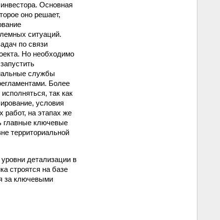
 инвестора. Основная
торое оно решает,
ование
блемных ситуаций.
адач по связи
оекта. Но необходимо
 запустить
риальные службы
регламентами. Более
исполняться, так как
ирование, условия
 работ, на этапах же
ь главные ключевые
вне территориальной
 уровни детализации в
ка строятся на базе
ля за ключевыми