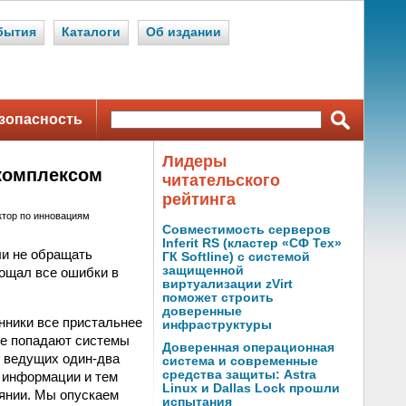
бытия
Каталоги
Об издании
зопасность
Лидеры
комплексом
читательского
рейтинга
ктор по инновациям
Совместимость серверов
Inferit RS (кластер «СФ Тех»
ли не обращать
ГК Softline) с системой
защищенной
рощал все ошибки в
виртуализации zVirt
поможет строить
доверенные
нники все пристальнее
инфраструктуры
ие попадают системы
Доверенная операционная
, ведущих один-два
система и современные
средства защиты: Astra
м информации и тем
Linux и Dallas Lock прошли
оянии. Мы опускаем
испытания