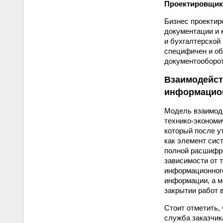
Проектировщик
Бизнес проектир
документации и 
и бухгалтерской
специфичен и об
документооборот
Взаимодейст
информацио
Модель взаимоде
технико-экономи
который после у
как элемент сис
полной расшифро
зависимости от 
информационного
информации, а м
закрытии работ 
Стоит отметить,
служба заказчик