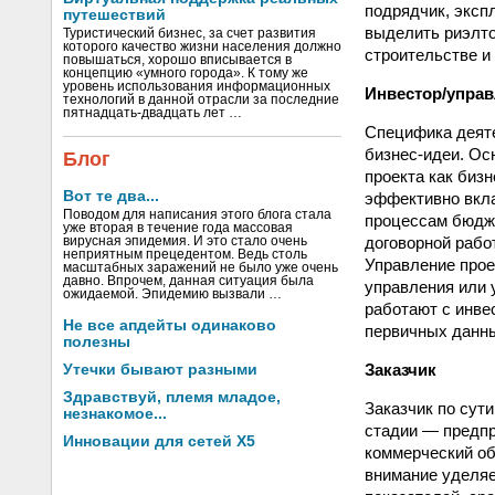
подрядчик, эксп
путешествий
выделить риэлто
Туристический бизнес, за счет развития
которого качество жизни населения должно
строительстве и
повышаться, хорошо вписывается в
концепцию «умного города». К тому же
уровень использования информационных
Инвестор/упра
технологий в данной отрасли за последние
пятнадцать-двадцать лет …
Специфика деяте
бизнес-идеи. Ос
Блог
проекта как биз
Вот те два...
эффективно вкла
Поводом для написания этого блога стала
процессам бюдже
уже вторая в течение года массовая
договорной рабо
вирусная эпидемия. И это стало очень
неприятным прецедентом. Ведь столь
Управление прое
масштабных заражений не было уже очень
давно. Впрочем, данная ситуация была
управления или 
ожидаемой. Эпидемию вызвали …
работают с инве
Не все апдейты одинаково
первичных данны
полезны
Заказчик
Утечки бывают разными
Здравствуй, племя младое,
Заказчик по сут
незнакомое...
стадии — предпр
Инновации для сетей X5
коммерческий об
внимание уделяе