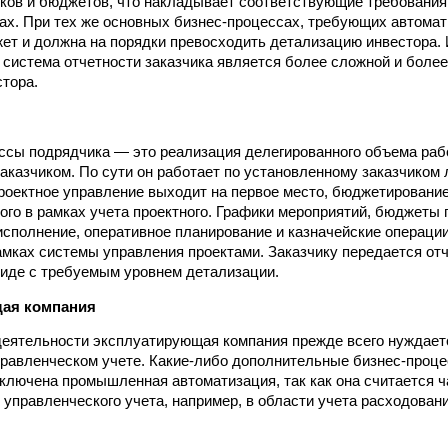
оков и бюджетов, что накладывает соответствующие требовани
ах. При тех же основных бизнес-процессах, требующих автомат
ет и должна на порядки превосходить детализацию инвестора.
о система отчетности заказчика является более сложной и боле
стора.
сы подрядчика — это реализация делегированного объема рабо
аказчиком. По сути он работает по установленному заказчиком 
роектное управление выходит на первое место, бюджетирование
рого в рамках учета проектного. Графики мероприятий, бюджеты 
исполнение, оперативное планирование и казначейские операци
амках системы управления проектами. Заказчику передается отч
иде с требуемым уровнем детализации.
ая компания
деятельности эксплуатирующая компания прежде всего нуждает
равленческом учете. Какие-либо дополнительные бизнес-проце
ключена промышленная автоматизация, так как она считается 
 управленческого учета, например, в области учета расходования