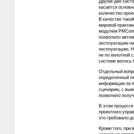
Другие две сист
касается основн
количество прое
В качестве тако
мировой практик
модулем PMContr
позволило автом
эксплуатацию н
эксплуатацию. Н
не по пилотной 
системе велось 
Отдельный вопро
определенный п
информации за п
сценарию, с выв
позволило получ
В этом процессе
проектного упра
это требовало д
Кроме того, при