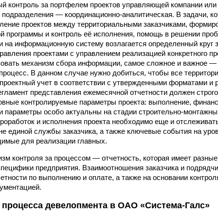
й контроль за портфелем проектов управляющей компании или
 подразделения — координационно-аналитическая. В задачи, ко
ление проектов между территориальными заказчиками, формир
й программы и контроль её исполнения, помощь в решении про
и на информационную систему возлагается определенный круг з
равления проектами с управлением реализацией конкретного пр
зовать механизм сбора информации, самое сложное и важное —
процесс. В данном случае нужно добиться, чтобы все террито
 проектный учет в соответствии с утвержденными форматами и 
регламент представления ежемесячной отчетности должен строго 
овные контролируемые параметры проекта: выполнение, финанс
ти параметры особо актуальны на стадии строительно-монтажных
роработок и исполнения проекта необходимо еще и отслеживат
не единой службы заказчика, а также ключевые события на уро
имые для реализации главных.
зм контроля за процессом — отчетность, которая имеет разные
специфики предприятия. Взаимоотношения заказчика и подрядчи
етности по выполнению и оплате, а также на основании контро
ументацией.
 процесса девелопмента в ОАО «Система-Галс»