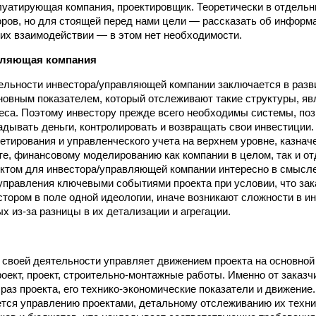
луатирующая компания, проектировщик. Теоретически в отдель
ров, но для стоящей перед нами цели — рассказать об информ
 их взаимодействии — в этом нет необхо­димости.
вляющая компания
льности инвестора/управляющей компании заключается в разви
новным показателем, который отслеживают такие структуры, я
неса. Поэтому инвестору прежде всего необходимы системы, п
дывать деньги, контролировать и возвращать свои инвестиции. 
тирования и управленческого учета на верхнем уровне, казнач
те, финансовому моделированию как компании в целом, так и от
ктом для инвестора/управляющей компании интересно в смысл
управления ключевыми событиями проекта при условии, что зак
стором в поле одной идеологии, иначе возникают сложности в и
х из-за разницы в их детализации и агрегации.
и своей деятельности управляет движением проекта на основно
оект, проект, строительно-монтажные работы. Именно от заказч
раз проекта, его технико-экономические показатели и движение.
тся управлению проектами, детальному отслеживанию их техни