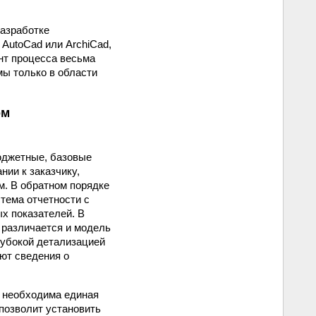
разработке
AutoCad или ArchiCad,
ент процесса весьма
мы только в области
ом
юджетные, базовые
ии к заказчику,
м. В обратном порядке
тема отчетности с
х показателей. В
, различается и модель
лубокой детализацией
ют сведения о
и необходима единая
позволит установить