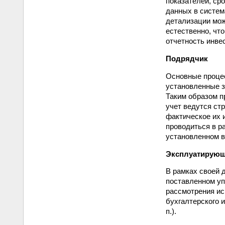
показателей, ср
данных в систем
детализации мож
естественно, чт
отчетность инве
Подрядчик
Основные процес
установленные з
Таким образом п
учет ведутся ст
фактическое их 
проводиться в р
установленном в
Эксплуатирующ
В рамках своей 
поставленном уп
рассмотрения ис
бухгалтерского и
п.).