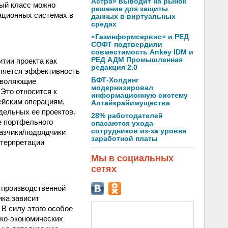
Астра» выводит на рынок
ный класс можно
решение для защиты
ационных системах в
данных в виртуальных
средах
«Газинформсервис» и РЕД
СОФТ подтвердили
совместимость Ankey IDM и
РЕД АДМ Промышленная
тии проекта как
редакция 2.0
вляется эффективность
БФТ-Холдинг
озволяющие
модернизировал
Это относится к
информационную систему
ейским операциям,
Алтайкрайимущества
дельных ее проектов.
28% работодателей
е портфельного
опасаются ухода
сотрудников из-за уровня
азчики/подрядчики
заработной платы
нтерпретации
Мы в социальных
сетях
й производственной
ика зависит
 В силу этого особое
ко-экономических