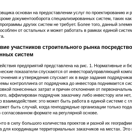
овщика основан на предоставлении услуг по проектированию и 
кроме документооборота специализированных систем, таких как 
 программы других систем не требует. Более того, данный элем
особлен от остальных и может работать в рамках единой систе
а.
вие участников строительного рынка посредств
нных систем
йствия предприятий представлена на рис. 1. Нормативные и б
ческие показатели спускаются от инвестора/управляющей компан
точнения и утверждения спускает их в виде задания подрядчика
темы контроллинга от подрядчика до инвестора поднимается сис
вкой понесенных затрат и причин отклонения от первоначальны
того, аффилирован подрядчик заказчику либо инвестору или нет
 взаимодействия: это может быть работа в единой системе с г
ожет быть случай, когда генподрядные организации только пода
в согласованном формате на регулярной основе.
 что в силу большого количества проектов и разной их географи
а для координации территориальных заказчиков на местах. Это 