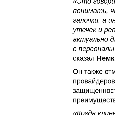
«Это говори
понимать, 
галочки, а 
утечек и ре
актуально д
с персональ
сказал
Немк
Он также от
провайдеров
защищенност
преимущест
«Когда клие