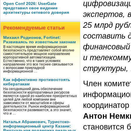
цифровизаци
Open Conf 2026: UserGate
представил свое видение
экспертов, 
архитектуры сетевого доверия
25 млрд руб
Рекомендуемые статьи
составить 
Михаил Родионов, Fortinet:
Развиваясь по известным законам
финансовый
В настоящее время информационная
безопасность представляет собой вполне
самостоятельное мощное направление
и телекомму
корпоративной автоматизации.
Естественно, что в таких условиях
направление это все теснее связывается
структуры, 
с вопросами прикладной
информационной …
Как эффективно противостоять
Член комите
кибератакам
На сегодняшний день обеспечение
информацион
безопасности корпоративных ресурсов
является одной из наиболее приоритетных
целей для любой компании вне
координатор
зависимости от масштабов и сферы
деятельности. Рынок информационной
безопасности развивается, а это значит,
Антон Немк
что и …
Наталья Абрамович, Туристско-
становится 
информационный центр Казани:
Виртуальная поддержка реальных