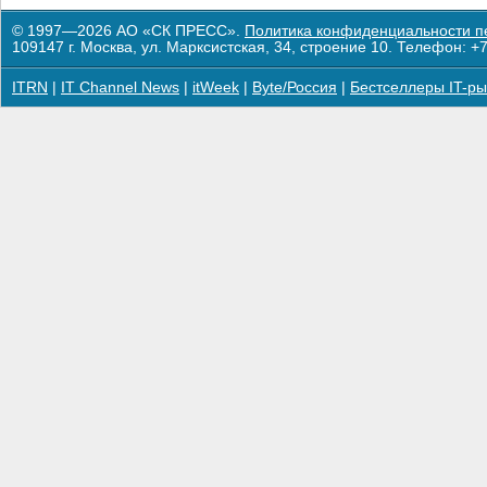
© 1997—2026 АО «СК ПРЕСС».
Политика конфиденциальности п
109147 г. Москва, ул. Марксистская, 34, строение 10. Телефон: +7
ITRN
|
IT Channel News
|
itWeek
|
Byte/Россия
|
Бестселлеры IT-ры