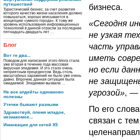
путешествий
бизнеса.
Туристический бизнес, за счет развития
которого качество жизни населения должно
повышаться, хорошо вписывается в
«Сегодня и
концепцию «умного города». К тому же
уровень использования информационных
технологий в данной отрасли за последние
не узкая те
пятнадцать-двадцать лет …
часть управ
Блог
иметь совре
Вот те два...
Поводом для написания этого блога стала
уже вторая в течение года массовая
но если дан
вирусная эпидемия. И это стало очень
неприятным прецедентом. Ведь столь
масштабных заражений не было уже очень
не защищены
давно. Впрочем, данная ситуация была
ожидаемой. Эпидемию вызвали …
угрозой»
, —
Не все апдейты одинаково
полезны
Утечки бывают разными
По его слов
Здравствуй, племя младое,
незнакомое...
связан с тем
Инновации для сетей X5
целенаправл