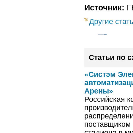
Источник:
Г
Другие стат
Статьи по 
«Систэм Эле
автоматизац
Арены»
Российская ко
производител
распределени
поставщиком 
стадиона в м