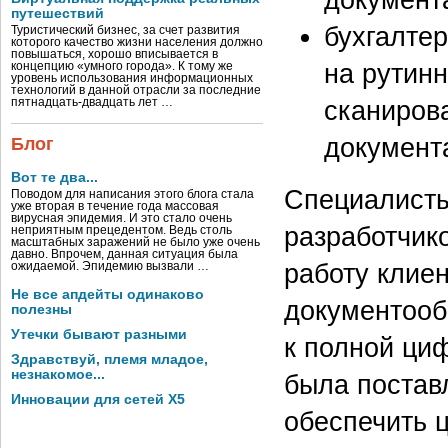
путешествий
бухгалтер
Туристический бизнес, за счет развития
которого качество жизни населения должно
повышаться, хорошо вписывается в
на рутин
концепцию «умного города». К тому же
уровень использования информационных
технологий в данной отрасли за последние
сканиров
пятнадцать-двадцать лет …
документ
Блог
Вот те два...
Специалисты
Поводом для написания этого блога стала
уже вторая в течение года массовая
вирусная эпидемия. И это стало очень
разработчик
неприятным прецедентом. Ведь столь
масштабных заражений не было уже очень
давно. Впрочем, данная ситуация была
работу клие
ожидаемой. Эпидемию вызвали …
Не все апдейты одинаково
документооб
полезны
Утечки бывают разными
к полной циф
Здравствуй, племя младое,
незнакомое...
была поставл
Инновации для сетей X5
обеспечить 