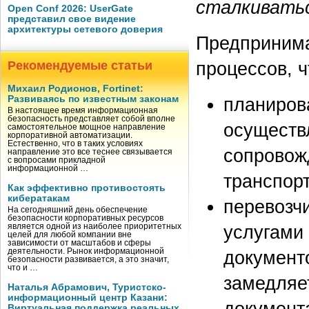
сталкиватьс
Open Conf 2026: UserGate
представил свое видение
архитектуры сетевого доверия
Предпринима
процессов, ч
Рекомендуемые статьи
Михаил Родионов, Fortinet:
планиров
Развиваясь по известным законам
В настоящее время информационная
безопасность представляет собой вполне
осуществ
самостоятельное мощное направление
корпоративной автоматизации.
Естественно, что в таких условиях
сопровож
направление это все теснее связывается
с вопросами прикладной
информационной …
транспор
Как эффективно противостоять
кибератакам
перевозчи
На сегодняшний день обеспечение
безопасности корпоративных ресурсов
услугами
является одной из наиболее приоритетных
целей для любой компании вне
зависимости от масштабов и сферы
документ
деятельности. Рынок информационной
безопасности развивается, а это значит,
что и …
замедляе
Наталья Абрамович, Туристско-
информационный центр Казани:
документ
Виртуальная поддержка реальных