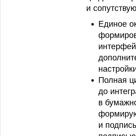
и сопутству
Единое о
формиров
интерфей
дополнит
настройки
Полная ц
до интег
в бумажн
формирую
и подпис