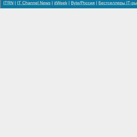
ITRN
|
IT Channel News
|
itWeek
|
Byte/Россия
|
Бестселлеры IT-ры