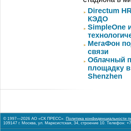
Directum HR
КЭДО
SimpleOne 
технологич
МегаФон по
связи
Облачный п
площадку в 
Shenzhen
© 1997—2026 АО «СК ПРЕСС».
Политика конфиденциальности п
109147 г. Москва, ул. Марксистская, 34, строение 10. Телефон: +7