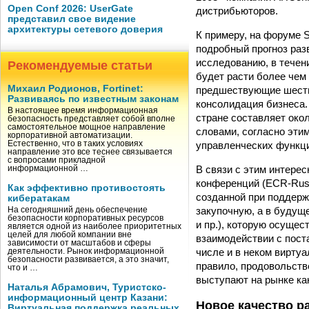
Open Conf 2026: UserGate
дистрибьюторов.
представил свое видение
архитектуры сетевого доверия
К примеру, на форуме 
подробный прогноз раз
исследованию, в течен
Рекомендуемые статьи
будет расти более чем 
Михаил Родионов, Fortinet:
предшествующие шесть-
Развиваясь по известным законам
консолидация бизнеса.
В настоящее время информационная
стране составляет окол
безопасность представляет собой вполне
самостоятельное мощное направление
словами, согласно эти
корпоративной автоматизации.
управленческих функц
Естественно, что в таких условиях
направление это все теснее связывается
с вопросами прикладной
В связи с этим интере
информационной …
конференций (ECR-Rus 
Как эффективно противостоять
созданной при поддерж
кибератакам
закупочную, а в будущ
На сегодняшний день обеспечение
безопасности корпоративных ресурсов
и пр.), которую осуще
является одной из наиболее приоритетных
целей для любой компании вне
взаимодействии с пост
зависимости от масштабов и сферы
числе и в неком вирту
деятельности. Рынок информационной
безопасности развивается, а это значит,
правило, продовольств
что и …
выступают на рынке как
Наталья Абрамович, Туристско-
информационный центр Казани:
Новое качество р
Виртуальная поддержка реальных