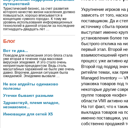
путешествий
Укрупнение игроков на
Туристический бизнес, за счет развития
которого качество жизни населения должно
зависеть от того, нас
повышаться, хорошо вписывается в
концепцию «умного города». К тому же
поставщиком. Да и степ
уровень использования информационных
источнику сбыта произв
технологий в данной отрасли за последние
пятнадцать-двадцать лет …
выступает именно крупн
установления более те
Блог
быстрого отклика на н
первый этап. Второй н
Вот те два...
взаимоотношений «рите
Поводом для написания этого блога стала
уже вторая в течение года массовая
процесс уже активно и
вирусная эпидемия. И это стало очень
Второй год подряд зна
неприятным прецедентом. Ведь столь
масштабных заражений не было уже очень
ритейле темах, как пря
давно. Впрочем, данная ситуация была
ожидаемой. Эпидемию вызвали …
Managed Inventory — V
упаковка товаров под т
Не все апдейты одинаково
полезны
некоторые другие совр
группе товаров «кофе»
Утечки бывают разными
области VMI активно н
Здравствуй, племя младое,
На тот факт, что к так
незнакомое...
выкладка товаров на п
Инновации для сетей X5
именно поставщики, ук
собственно продажей т