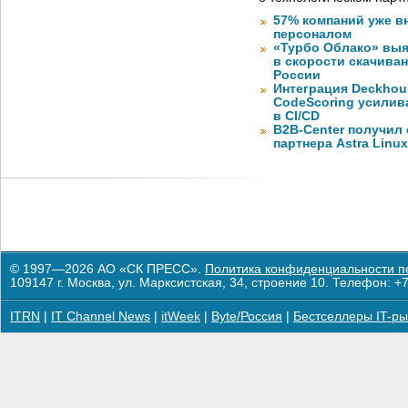
57% компаний уже в
персоналом
«Турбо Облако» выя
в скорости скачива
России
Интеграция Deckhous
CodeScoring усилив
в CI/CD
B2B-Center получил 
партнера Astra Linux
© 1997—2026 АО «СК ПРЕСС».
Политика конфиденциальности п
109147 г. Москва, ул. Марксистская, 34, строение 10. Телефон: +7
ITRN
|
IT Channel News
|
itWeek
|
Byte/Россия
|
Бестселлеры IT-ры