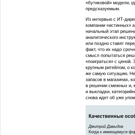
«бутиковой» модели, г
предсказуемым.
Из интервью с ИТ-дире
компании «истинных» а
начальный этап решени
аналитического инстру
или поздно ставят пере
факт, что их надо сро
смысл попытаться реши
«поиграться» с ценой.
крупным ритейлом, о к
же самую ситуацию. Не
запасов в магазинах, к
в решении смежных и, 
и выкладки, категорийн
снова идет об уже упо
Качественные особ
Дмитрий Давыдов
Когда к имеющемуся фор