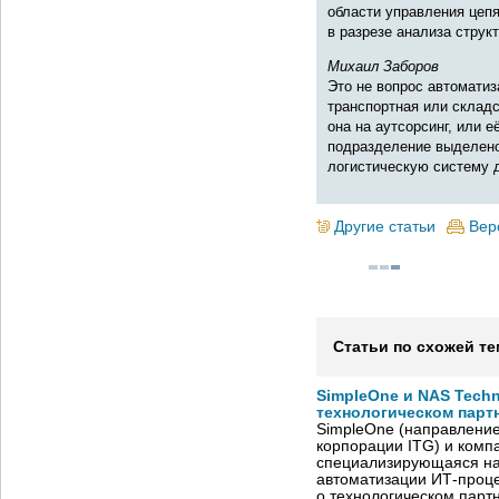
области управления цепя
в разрезе анализа струк
Михаил Заборов
Это не вопрос автоматиз
транспортная или складс
она на аутсорсинг, или 
подразделение выделено
логистическую систему д
Другие статьи
Вер
Статьи по схожей те
SimpleOne и NAS Tech
технологическом парт
SimpleOne (направление
корпорации ITG) и комп
специализирующаяся на
автоматизации ИТ-проце
о технологическом парт