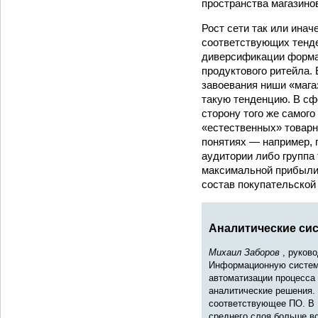
пространства магазино
Рост сети так или ина
соответствующих тенде
диверсификации формат
продуктового ритейла. 
завоевания ниши «маг
такую тенденцию. В сф
сторону того же самого
«естественных» товарных
понятиях — например, 
аудитории либо группа
максимальной прибыли.
состав покупательской
Аналитические си
Михаил Заборов
, руков
Информационную систему
автоматизации процесса
аналитические решения.
соответствующее ПО. В 
среднего слоя больше вс