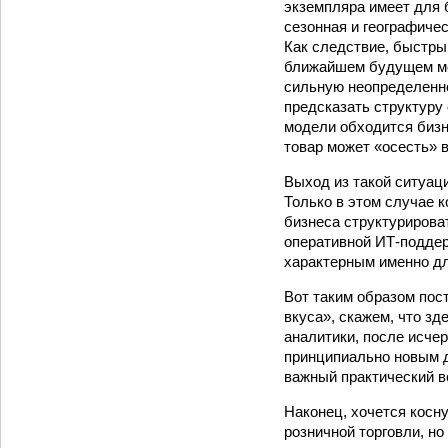
экземпляра имеет для 
сезонная и географичес
Как следствие, быстрый
ближайшем будущем мож
сильную неопределенно
предсказать структуру
модели обходится бизн
товар может «осесть» в
Выход из такой ситуац
Только в этом случае 
бизнеса структуриров
оперативной ИТ-поддер
характерным именно дл
Вот таким образом пос
вкуса», скажем, что з
аналитики, после исче
принципиально новым д
важный практический во
Наконец, хочется косну
розничной торговли, но