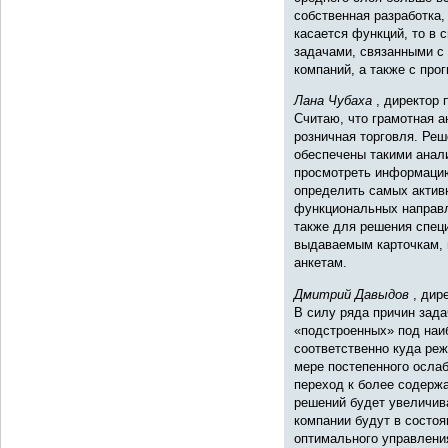
собственная разработка,
касается функций, то в 
задачами, связанными с
компаний, а также с про
Лана Чубаха
, директор 
Считаю, что грамотная а
розничная торговля. Ре
обеспечены такими анал
просмотреть информацию
определить самых актив
функциональных направл
также для решения спец
выдаваемым карточкам, 
анкетам.
Дмитрий Давыдов
, дир
В силу ряда причин зад
«подстроенных» под наиб
соответственно куда ре
мере постепенного ослаб
переход к более содерж
решений будет увеличива
компании будут в состо
оптимального управлени