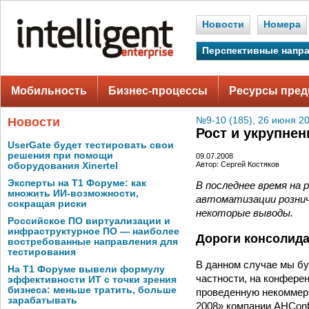
Новости
Номера
Перспективные напр
Мобильность
Бизнес-процессы
Ресурсы пред
Новости
№9-10 (185), 26 июня 2
Рост и укрупнен
UserGate будет тестировать свои
решения при помощи
09.07.2008
Автор: Сергей Костяков
оборудования Xinertel
Эксперты на Т1 Форуме: как
В последнее время на
множить ИИ-возможности,
автоматизации рознич
сокращая риски
некоторые выводы.
Российское ПО виртуализации и
инфраструктурное ПО — наиболее
Дороги консолида
востребованные направления для
тестирования
В данном случае мы бу
На Т1 Форуме вывели формулу
частности, на конфере
эффективности ИТ с точки зрения
бизнеса: меньше тратить, больше
проведенную некоммер
зарабатывать
2008» компании AHConf