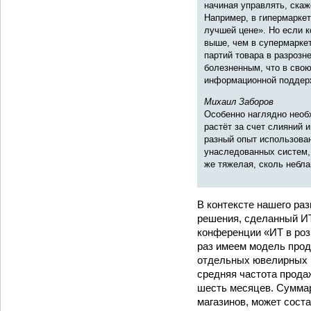
начиная управлять, ска
Например, в гипермарке
лучшей цене». Но если к
выше, чем в супермаркет
партий товара в разрозн
болезненным, что в сво
информационной поддер
Михаил Заборов
Особенно наглядно необ
растёт за счет слияний
разный опыт использова
унаследованных систем, 
же тяжелая, сколь небла
В контексте нашего ра
решения, сделанный И
конференции «ИТ в роз
раз имеем модель прод
отдельных ювелирных и
средняя частота прода
шесть месяцев. Суммар
магазинов, может соста