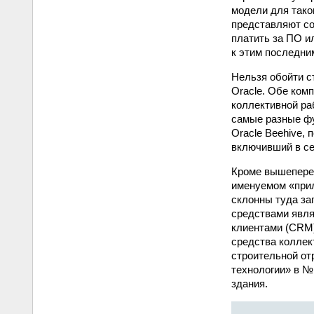
модели для тако
представляют со
платить за ПО и
к этим последни
Нельзя обойти с
Oracle. Обе ком
коллективной ра
самые разные фу
Oracle Beehive, 
включивший в се
Кроме вышепереч
именуемом «прил
склонны туда за
средствами явля
клиентами (CRM)
средства коллек
строительной от
технологии» в №
здания.