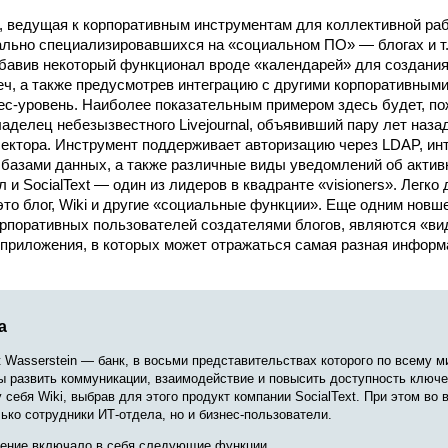
, ведущая к корпоративным инструментам для коллективной ра
ально специализировавшихся на «социальном ПО» — блогах и т.
бавив некоторый функционал вроде «календарей» для создания 
еч, а также предусмотрев интеграцию с другими корпоративными
ес-уровень. Наиболее показательным примером здесь будет, по
аделец небезызве­стного Livejournal, объявивший пару лет наз
сектора. Инструмент поддерживает авторизацию через LDAP, ин
базами данных, а также различные виды уведомлений об актив
и SocialText — один из лидеров в квадранте «visioners». Легко 
это блог, Wiki и другие «социальные функции». Еще одним нов
орпоративных пользователей создателями блогов, являются «
приложения, в которых может отражаться самая разная информа
а
rt Wasserstein — банк, в восьми представительствах которого по всему м
ы развить коммуникации, взаимодействие и повысить доступность ключ
 себя Wiki, выбрав для этого продукт компании SocialText. При этом во
ько сотрудники ИТ-отдела, но и бизнес-пользователи.
шение включало в себя следующие функции.