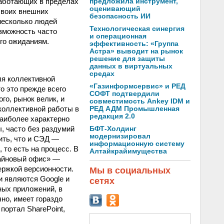
работающих в пределах
предложила инструмент,
оценивающий
своих внешних
безопасность ИИ
 несколько людей
Технологическая синергия
озможность часто
и операционная
го ожиданиям.
эффективность: «Группа
Астра» выводит на рынок
решение для защиты
данных в виртуальных
средах
ля коллективной
«Газинформсервис» и РЕД
о это прежде всего
СОФТ подтвердили
го, рынок велик, и
совместимость Ankey IDM и
коллективной работы в
РЕД АДМ Промышленная
редакция 2.0
наиболее характерно
ы, часто без раздумий
БФТ-Холдинг
модернизировал
ить, что и СЭД —
информационную систему
то есть на процесс. В
Алтайкрайимущества
нлайновый офис» —
ержкой версионности.
Мы в социальных
и являются Google и
сетях
ных приложений, в
чно, имеет гораздо
ортал SharePoint,