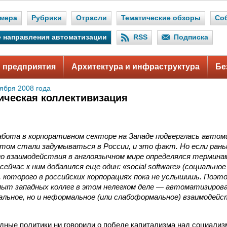
мера
Рубрики
Отрасли
Тематические обзоры
Со
 направления автоматизации
RSS
Подписка
 предприятия
Архитектура и инфраструктура
Бе
тября 2008 года
ическая коллективизация
абота в корпоративном секторе на Западе подверглась автом
этом стали задумываться в России, и это факт. Но если ран
 взаимодействия в англоязычном мире определялся терминами 
сейчас к ним добавился еще один: «social software» (социально
 которого в российских корпорациях пока не услышишь. Поэт
ыт западных коллег в этом нелегком деле — автоматизиров
льное, но и неформальное (или слабоформальное) взаимодейс
дные политики ни говорили о победе капитализма над социализ