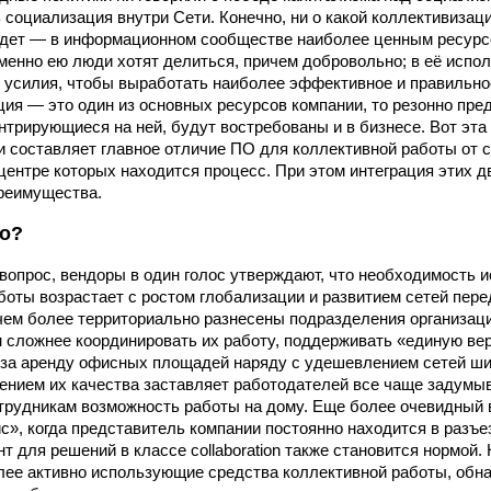
 социализация внутри Сети. Конечно, ни о какой коллективизац
идет — в информационном сообществе наиболее ценным ресурс
менно ею люди хотят делиться, причем добровольно; в её испо
 усилия, чтобы выработать наиболее эффективное и правильно
ия — это один из основных ресурсов компании, то резонно пре
нтрирующиеся на ней, будут востребованы и в бизнесе. Вот эт
 и составляет главное отличие ПО для коллективной работы от с
 центре которых находится процесс. При этом интеграция этих д
реимущества.
до?
 вопрос, вендоры в один голос утверждают, что необходимость 
боты возрастает с ростом глобализации и развитием сетей пере
чем более территориально разнесены подразделения организаци
м сложнее координировать их работу, поддерживать «единую ве
ы за аренду офисных площадей наряду с удешевлением сетей ш
ением их качества заставляет работодателей все чаще задумыв
трудникам возможность работы на дому. Еще более очевидный
», когда представитель компании постоянно находится в разъе
 для решений в классе collaboration также становится нормой. 
лее активно использующие средства коллективной работы, обн