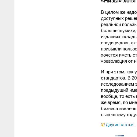
«Низы» хотят
В целом же надо
доступных решен
реальной пользы
больше шумихи, 
изданиях складыв
среди рядовых с
привыкли пользо
хочется иметь с
«революция от н
И при этом, как 
стандартов. В 2
исследованием эт
предыдущий имено
вообще, то есть
же время, по мн
бизнеса извлечь
нынешнему году.
Другие статьи