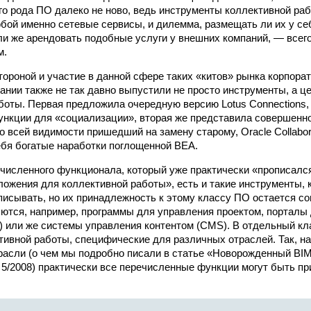
го рода ПО далеко не ново, ведь инструменты коллективной раб
бой именно сетевые сервисы, и дилемма, размещать ли их у себ
ли же арендовать подобные услуги у внешних компаний, — всег
м.
тороной и участие в данной сфере таких «китов» рынка корпорат
пании также не так давно выпустили не просто инструменты, а
боты. Первая предложила очередную версию Lotus Connections
нкции для «социализации», вторая же представила совершенн
по всей видимости пришедший на замену старому, Oracle Collabora
бя богатые наработки поглощенной BEA.
исленного функционала, который уже практически «прописался
ожения для коллективной работы», есть и такие инструменты, 
писывать, но их принадлежность к этому классу ПО остается с
ются, например, программы для управления проектом, порталы
 или же системы управления контентом (CMS). В отдельный кл
тивной работы, специфические для различных отраслей. Так, на
расли (о чем мы подробно писали в статье «Новорожденный BIM
 5/2008) практически все перечисленные функции могут быть п