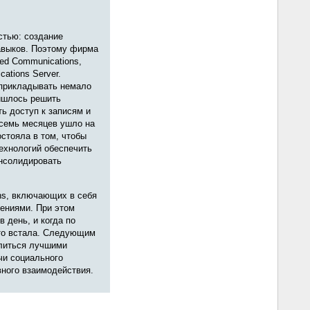
стью: создание
навыков. Поэтому фирма
ed Communications,
ations Server.
 прикладывать немало
ришлось решить
ь доступ к записям и
осемь месяцев ушло на
остояла в том, чтобы
ехнологий обеспечить
онсолидировать
ns, включающих в себя
ениями. При этом
 день, и когда по
сто встала. Следующим
елиться лучшими
чи социального
ного взаимодействия.