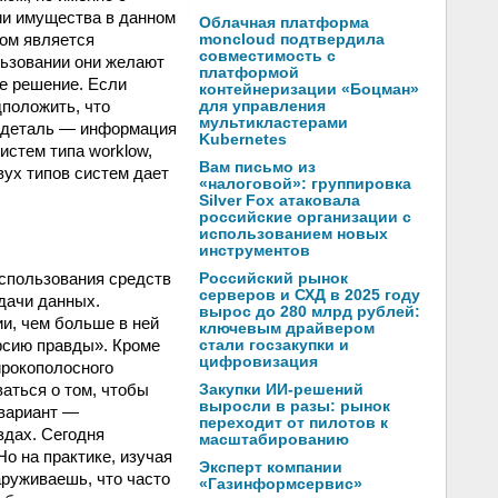
ии имущества в данном
Облачная платформа
ом является
moncloud подтвердила
совместимость с
льзовании они желают
платформой
е решение. Если
контейнеризации «Боцман»
дположить, что
для управления
мультикластерами
а деталь — информация
Kubernetes
истем типа worklow,
Вам письмо из
вух типов систем дает
«налоговой»: группировка
Silver Fox атаковала
российские организации с
использованием новых
инструментов
использования средств
Российский рынок
серверов и СХД в 2025 году
дачи данных.
вырос до 280 млрд рублей:
и, чем больше в ней
ключевым драйвером
рсию правды». Кроме
стали госзакупки и
цифровизация
ирокополосного
аться о том, чтобы
Закупки ИИ-решений
выросли в разы: рынок
 вариант —
переходит от пилотов к
здах. Сегодня
масштабированию
Но на практике, изучая
Эксперт компании
аруживаешь, что часто
«Газинформсервис»