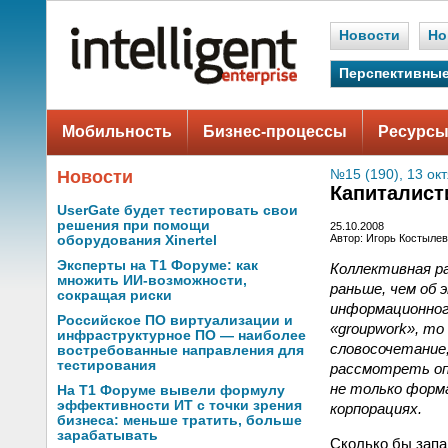
Новости
Но
Перспективные
Мобильность
Бизнес-процессы
Ресурсы
Новости
№15 (190), 13 ок
Капиталист
UserGate будет тестировать свои
решения при помощи
25.10.2008
Автор: Игорь Костылев
оборудования Xinertel
Эксперты на Т1 Форуме: как
Коллективная р
множить ИИ-возможности,
раньше, чем об 
сокращая риски
информационного
Российское ПО виртуализации и
«groupwork», то 
инфраструктурное ПО — наиболее
словосочетание,
востребованные направления для
тестирования
рассмотреть оп
не только форма
На Т1 Форуме вывели формулу
эффективности ИТ с точки зрения
корпорациях.
бизнеса: меньше тратить, больше
зарабатывать
Сколько бы запа