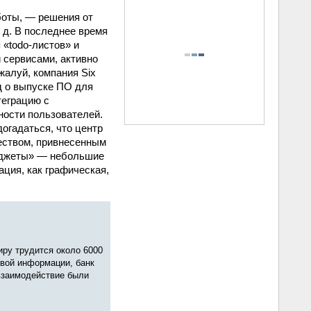
боты, — решения от
 д. В последнее время
«todo-листов» и
 сервисами, активно
жалуй, компания Six
ад о выпуске ПО для
теграцию с
ности пользователей.
догадаться, что центр
шеством, привнесенным
виджеты» — небольшие
ция, как графическая,
иру трудится около 6000
евой информации, банк
 взаимодействие были