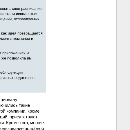
ровать свое расписание,
ии стали исполняться
бщений, отправляемых
 как идея превращается
ументы компании и
х приложениях и
i же позволила им
себя функции
офисных редакторов.
кционалу
ключились такие
той компании, кроме
ций, присутствуют
и. Кроме того, многие
пользование подобной