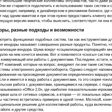
 небольшие творческие коллективы энтузиастов, часто даже 
Они же стараются подключить к использованию таких систем и 
происходит, например, в дизайнерском и рекламном бизнесе, где
т над одним макетом и при этом нужно предоставить клиенту в
екущую версию макета, чтобы выяснить, соответствует ли она е
оры, разные подходы и возможности
отреть функционал подобных систем, так как инструментами д
е вендоры называют совершенно разные продукты. Понятно, чт
иализации вендора. Шума вокруг «социализации корпораций» мно
долю на нем хочется многим. Вот и появляются «скосы» систем 
, коммуникаций или работы с документами. Последнее, кстати, 
ИТ-компаний, которые на вопрос, внедряют ли они такие систем
стемы электронного документооборота. Однако следует напомн
ированная на прохождение документом определенного маршрута, 
 если и имеется в виду работа с документами, то это скорее «о
льская работа с документами, хранящимися на сервере, с подд
называемого «Office 2.0», где наиболее показательными игрокам
 первая шла от сетевых сервисов, а вторая — от локальных офис
ы частично встретились примерно в одной точке. Microsoft, коне
циональное решение для коллективной работы, куда включены п
ations и другие средства.