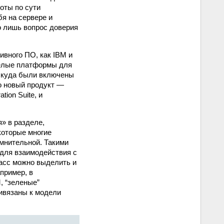
оты по сути
я на сервере и
о лишь вопрос доверия
ивного ПО, как IBM и
 целые платформы для
, куда были включены
о новый продукт —
tion Suite, и
» в разделе,
которые многие
омнительной. Такими
 для взаимодействия с
асс можно выделить и
пример, в
, “зеленые”
ривязаны к модели