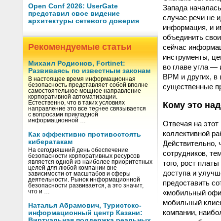
Open Conf 2026: UserGate
Запада началась
представил свое видение
случае речи не 
архитектуры сетевого доверия
информация, и и
объединить свои
Рекомендуемые статьи
сейчас информац
инструменты, це
Михаил Родионов, Fortinet:
во главе угла —
Развиваясь по известным законам
BPM и других, в
В настоящее время информационная
безопасность представляет собой вполне
существенные п
самостоятельное мощное направление
корпоративной автоматизации.
Естественно, что в таких условиях
Кому это на
направление это все теснее связывается
с вопросами прикладной
информационной …
Отвечая на этот
коллективной ра
Как эффективно противостоять
кибератакам
Действительно, 
На сегодняшний день обеспечение
сотрудников, те
безопасности корпоративных ресурсов
того, рост плат
является одной из наиболее приоритетных
целей для любой компании вне
доступа и улучш
зависимости от масштабов и сферы
деятельности. Рынок информационной
предоставить со
безопасности развивается, а это значит,
«мобильный офис
что и …
мобильный клиент
Наталья Абрамович, Туристско-
компании, наибо
информационный центр Казани:
Виртуальная поддержка реальных