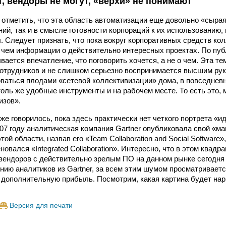
, вендоры не могут, «верхи» не понимают
 отметить, что эта область автоматизации еще довольно «сырая»
ий, так и в смысле готовности корпораций к их использованию,
. Следует признать, что пока вокруг корпоративных средств ко
чем информации о действительно интересных проектах. По пу
ается впечатление, что поговорить хочется, а не о чем. Эта т
отрудников и не слишком серьезно воспринимается высшим ру
ваться плодами «сетевой коллективизации» дома, в повседневн
толь же удобные инструменты и на рабочем месте. То есть это, 
изов».
уже говорилось, пока здесь практически нет четкого портрета «и
007 году аналитическая компания Gartner опубликовала свой «ма
ой области, назвав его «Team Collaboration and Social Software»,
вался «Integrated Collaboration». Интересно, что в этом квадр
 вендоров с действительно зрелым ПО на данном рынке сегодня 
ению аналитиков из Gartner, за всем этим шумом просматривает
 дополнительную прибыль. Посмотрим, какая картина будет нар
Версия для печати