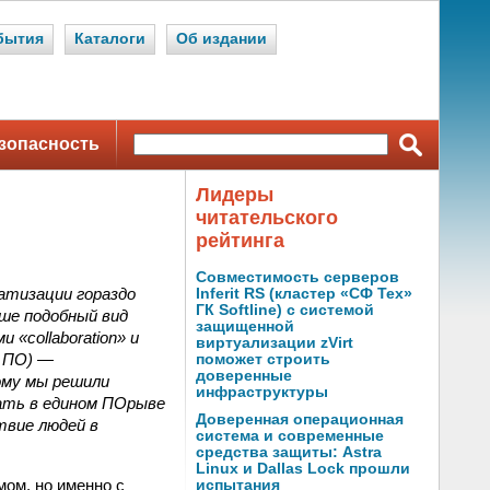
бытия
Каталоги
Об издании
зопасность
Лидеры
читательского
рейтинга
Совместимость серверов
атизации гораздо
Inferit RS (кластер «СФ Тех»
ГК Softline) с системой
ьше подобный вид
защищенной
«collaboration» и
виртуализации zVirt
е ПО) —
поможет строить
доверенные
ому мы решили
инфраструктуры
ать в едином ПОрыве
Доверенная операционная
твие людей в
система и современные
средства защиты: Astra
Linux и Dallas Lock прошли
мом, но именно с
испытания