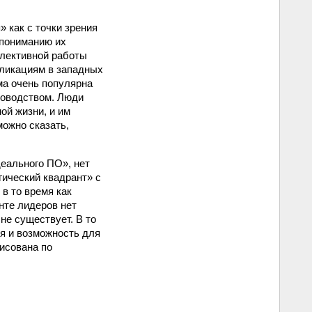
 как с точки зрения
 пониманию их
ллективной работы
бликациям в западных
ема очень популярна
ководством. Люди
ой жизни, и им
можно сказать,
деального ПО», нет
гический квадрант» с
 в то время как
анте лидеров нет
не существует. В то
ся и возможность для
исована по