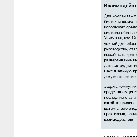
Взаимодейст
Для компании «М
биотехнических п
использует средс
системы обмена м
Учитывая, что 19
усилий для обесп
руководству, ста
выработать крите
развертывание ин
дать сотрудникам
максимальную пр
документы из мно
Задача коммуник
средства общени
последние стали 
какой‑то причине
шагом стало внед
практиками, вовл
взаимодействия.