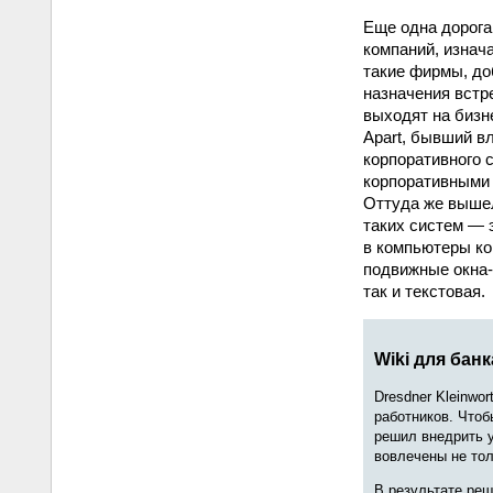
Еще одна дорога
компаний, изнач
такие фирмы, до
назначения встр
выходят на бизн
Apart, бывший вл
корпоративного 
корпоративными 
Оттуда же вышел 
таких систем — 
в компьютеры к
подвижные окна-
так и текстовая.
Wiki для банк
Dresdner Kleinwo
работников. Чтоб
решил внедрить у
вовлечены не тол
В результате ре