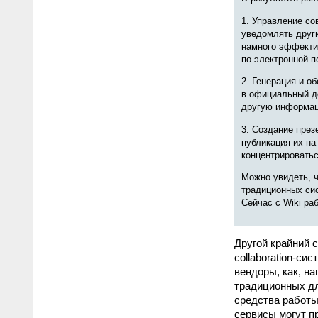
1. Управление со
уведомлять други
намного эффекти
по электронной п
2. Генерация и о
в официальный д
другую информа
3. Создание пре
публикация их на
концентрироватьс
Можно увидеть, ч
традиционных сис
Сейчас с Wiki ра
Другой крайний 
collaboration‑си
вендоры, как, на
традиционных дл
средства работы
сервисы могут п