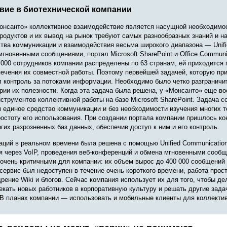
вие в биотехнической компании
онсанто» коллективное взаимодействие является насущной необходимо
родуктов и их вывод на рынок требуют самых разнообразных знаний и 
тва коммуникации и взаимодействия весьма широкого диапазона — Unifi
гновенными сообщениями, портал Microsoft SharePoint и Office Communic
 000 сотрудников компании распределены по 63 странам, ей приходится
ечения их совме­стной работы. Поэтому первейшей задачей, которую п
л контроль за потоками информации. Необходимо было четко разграничит
рии их полезности. Когда эта задача была решена, у «Монсанто» еще в
струментов коллективной работы на базе Microsoft SharePoint. Задача с
 единое средство коммуникации и без необходимости изучения многих т
остоту его использования. При создании портала компании пришлось к
гих разрозненных баз данных, обеспечив доступ к ним и его контроль.
аций в реальном времени была решена с помощью Unified Communicatio
я через VoIP, проведения веб-конференций и обмена мгновенными сообщ
очень критичными для компании: их объем вырос до 400 000 сообщений в
 сервис был недоступен в течение очень короткого времени, работа про
рение Wiki и блогов. Сейчас компания использует их для того, чтобы д
екать новых работников в корпоративную культуру и решать другие зада
 В планах компании — использовать и мобильные клиенты для коллектив