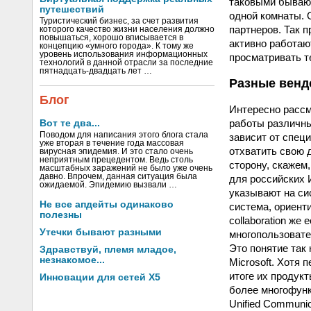
таковыми бывают
путешествий
одной комнаты. 
Туристический бизнес, за счет развития
партнеров. Так 
которого качество жизни населения должно
повышаться, хорошо вписывается в
активно работаю
концепцию «умного города». К тому же
уровень использования информационных
просматривать т
технологий в данной отрасли за последние
пятнадцать-двадцать лет …
Разные венд
Блог
Интересно рассм
работы различны
Вот те два...
Поводом для написания этого блога стала
зависит от спец
уже вторая в течение года массовая
отхватить свою 
вирусная эпидемия. И это стало очень
неприятным прецедентом. Ведь столь
сторону, скажем
масштабных заражений не было уже очень
давно. Впрочем, данная ситуация была
для российских 
ожидаемой. Эпидемию вызвали …
указывают на си
Не все апдейты одинаково
система, ориент
полезны
collaboration же
Утечки бывают разными
многопользовате
Это понятие так 
Здравствуй, племя младое,
незнакомое...
Microsoft. Хотя
итоге их продукт
Инновации для сетей X5
более многофунк
Unified Communic