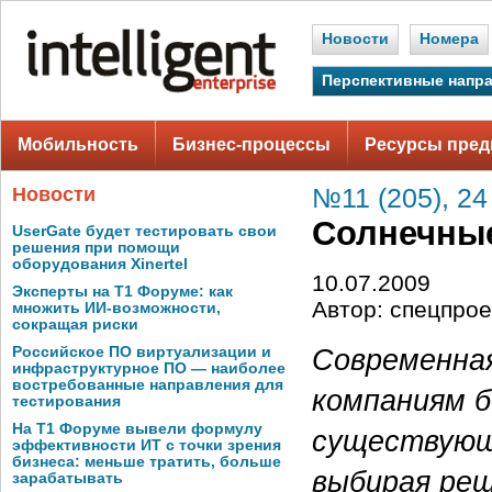
Новости
Номера
Перспективные напр
Мобильность
Бизнес-процессы
Ресурсы пред
Новости
№11 (205), 24
Солнечны
UserGate будет тестировать свои
решения при помощи
оборудования Xinertel
10.07.2009
Эксперты на Т1 Форуме: как
Автор: спецпро
множить ИИ-возможности,
сокращая риски
Современная
Российское ПО виртуализации и
инфраструктурное ПО — наиболее
востребованные направления для
компаниям б
тестирования
На Т1 Форуме вывели формулу
существующ
эффективности ИТ с точки зрения
бизнеса: меньше тратить, больше
выбирая реш
зарабатывать