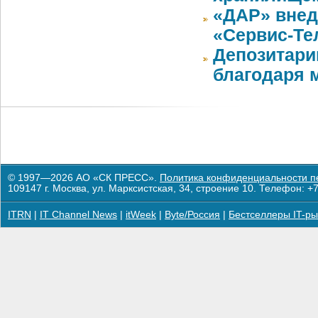
«ДАР» внед
«Сервис-Те
Депозитари
благодаря 
© 1997—2026 АО «СК ПРЕСС».
Политика конфиденциальности п
109147 г. Москва, ул. Марксистская, 34, строение 10. Телефон: +7
ITRN
|
IT Channel News
|
itWeek
|
Byte/Россия
|
Бестселлеры IT-ры