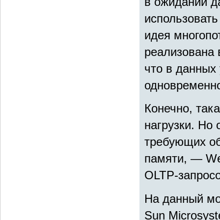
в ожидании д
использовать
идея многопо
реализована 
что в данных
одновременн
Конечно, така
нагрузки. Но
требующих об
памяти, — We
OLTP-запросо
На данный мо
Sun Microsys