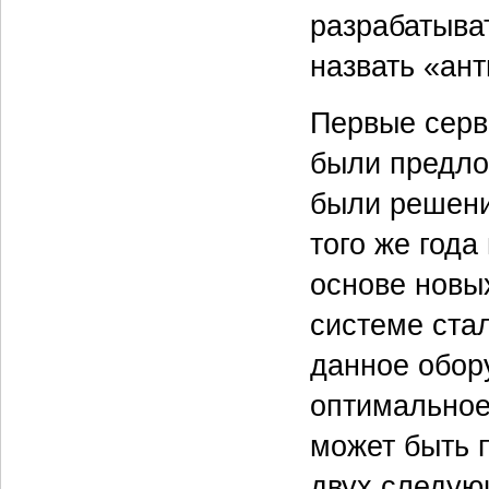
разрабатыва
назвать «ан
Первые серв
были предлож
были решени
того же год
основе новых
системе ста
данное обор
оптимальное
может быть 
двух следую