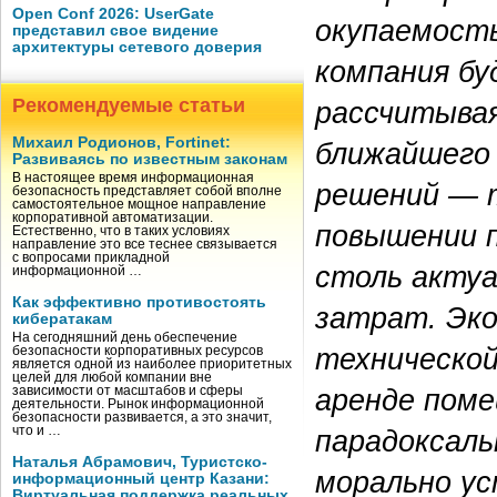
Open Conf 2026: UserGate
окупаемость
представил свое видение
архитектуры сетевого доверия
компания бу
Рекомендуемые статьи
рассчитывая
Михаил Родионов, Fortinet:
ближайшего
Развиваясь по известным законам
В настоящее время информационная
решений — т
безопасность представляет собой вполне
самостоятельное мощное направление
корпоративной автоматизации.
повышении п
Естественно, что в таких условиях
направление это все теснее связывается
с вопросами прикладной
столь актуа
информационной …
Как эффективно противостоять
затрат. Эк
кибератакам
На сегодняшний день обеспечение
технической
безопасности корпоративных ресурсов
является одной из наиболее приоритетных
целей для любой компании вне
аренде поме
зависимости от масштабов и сферы
деятельности. Рынок информационной
безопасности развивается, а это значит,
парадоксаль
что и …
Наталья Абрамович, Туристско-
морально у
информационный центр Казани:
Виртуальная поддержка реальных