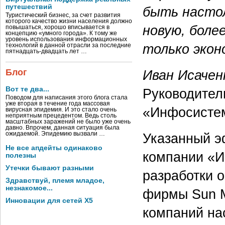
путешествий
быть настол
Туристический бизнес, за счет развития
которого качество жизни населения должно
новую, боле
повышаться, хорошо вписывается в
концепцию «умного города». К тому же
уровень использования информационных
только экон
технологий в данной отрасли за последние
пятнадцать-двадцать лет …
Иван Исачен
Блог
Вот те два...
Руководител
Поводом для написания этого блога стала
уже вторая в течение года массовая
«Инфосисте
вирусная эпидемия. И это стало очень
неприятным прецедентом. Ведь столь
масштабных заражений не было уже очень
давно. Впрочем, данная ситуация была
Указанный э
ожидаемой. Эпидемию вызвали …
Не все апдейты одинаково
компании «И
полезны
Утечки бывают разными
разработки 
Здравствуй, племя младое,
незнакомое...
фирмы Sun M
Инновации для сетей X5
компаний нас