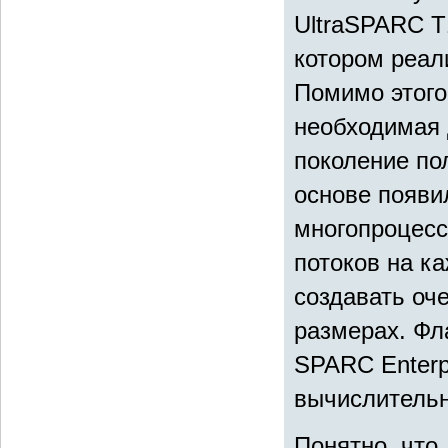
UltraSPARC Т
котором реал
Помимо этого
необходимая 
поколение пол
основе появи
многопроцесс
потоков на к
создавать оч
размерах. Фл
SPARC Enterp
вычислительн
Понятно, что