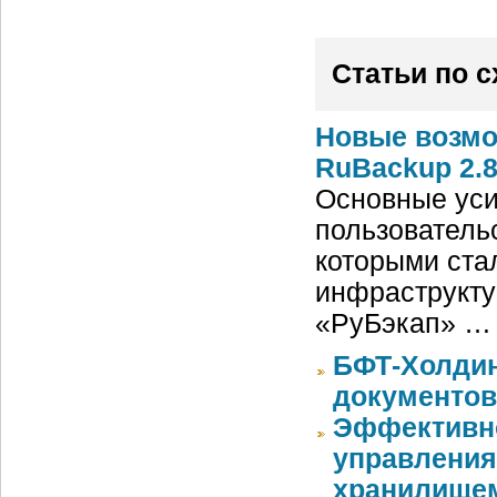
Статьи по 
Новые возмо
RuBackup 2.
Основные уси
пользователь
которыми ста
инфраструкту
«РуБэкап» …
БФТ-Холдин
документов
Эффективно
управления
хранилище