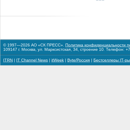
© 1997—2026 АО «СК ПРЕСС».
Политика конфиденциальности п
109147 г. Москва, ул. Марксистская, 34, строение 10. Телефон: +7
ITRN
|
IT Channel News
|
itWeek
|
Byte/Россия
|
Бестселлеры IT-ры