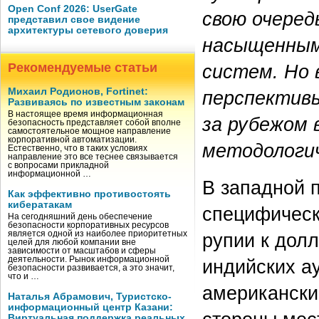
Open Conf 2026: UserGate
свою очеред
представил свое видение
архитектуры сетевого доверия
насыщенным
Рекомендуемые статьи
систем. Но 
Михаил Родионов, Fortinet:
перспективы
Развиваясь по известным законам
В настоящее время информационная
за рубежом 
безопасность представляет собой вполне
самостоятельное мощное направление
корпоративной автоматизации.
методологич
Естественно, что в таких условиях
направление это все теснее связывается
с вопросами прикладной
информационной …
В западной п
Как эффективно противостоять
кибератакам
специфическ
На сегодняшний день обеспечение
безопасности корпоративных ресурсов
является одной из наиболее приоритетных
рупии к дол
целей для любой компании вне
зависимости от масштабов и сферы
деятельности. Рынок информационной
индийских а
безопасности развивается, а это значит,
что и …
американски
Наталья Абрамович, Туристско-
информационный центр Казани:
Виртуальная поддержка реальных