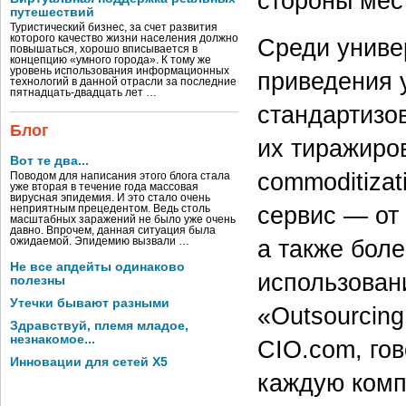
стороны мес
путешествий
Туристический бизнес, за счет развития
которого качество жизни населения должно
Среди униве
повышаться, хорошо вписывается в
концепцию «умного города». К тому же
уровень использования информационных
приведения 
технологий в данной отрасли за последние
пятнадцать-двадцать лет …
стандартизо
Блог
их тиражиро
Вот те два...
commoditizat
Поводом для написания этого блога стала
уже вторая в течение года массовая
вирусная эпидемия. И это стало очень
сервис — от
неприятным прецедентом. Ведь столь
масштабных заражений не было уже очень
давно. Впрочем, данная ситуация была
а также бол
ожидаемой. Эпидемию вызвали …
Не все апдейты одинаково
использовани
полезны
Утечки бывают разными
«Outsourcing
Здравствуй, племя младое,
незнакомое...
CIO.com, гов
Инновации для сетей X5
каждую комп