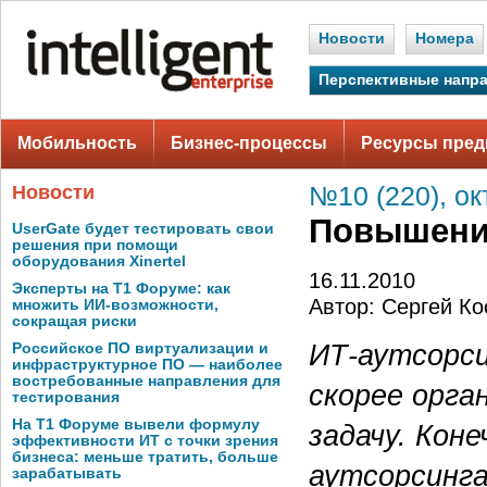
Новости
Номера
Перспективные напр
Мобильность
Бизнес-процессы
Ресурсы пред
Новости
№10 (220), ок
Повышение
UserGate будет тестировать свои
решения при помощи
оборудования Xinertel
16.11.2010
Эксперты на Т1 Форуме: как
Автор: Сергей Ко
множить ИИ-возможности,
сокращая риски
ИТ-аутсорси
Российское ПО виртуализации и
инфраструктурное ПО — наиболее
востребованные направления для
скорее орга
тестирования
На Т1 Форуме вывели формулу
задачу. Кон
эффективности ИТ с точки зрения
бизнеса: меньше тратить, больше
аутсорсинга
зарабатывать