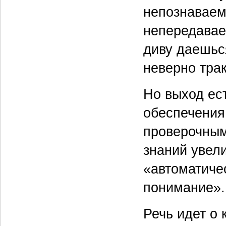
непознаваемо
непередаваем
диву даешьс
неверно тра
Но выход ес
обеспечения
проверочным
знаний увели
«автоматиче
понимание».
Речь идет о