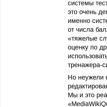
системы тест
это очень д
именно сист
от числа бал
«тяжелые сл
оценку по д
использовать
тренажера‑с
Но неужели 
редактирова
Мы и это ре
«MediaWikiQu