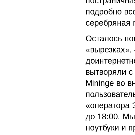
постранична
подробно все
серебряная 
Осталось пог
«вырезках»,
доинтернетн
вытворяли с
Miningе во 
пользовател
«оператора 
до 18:00. М
ноутбуки и 