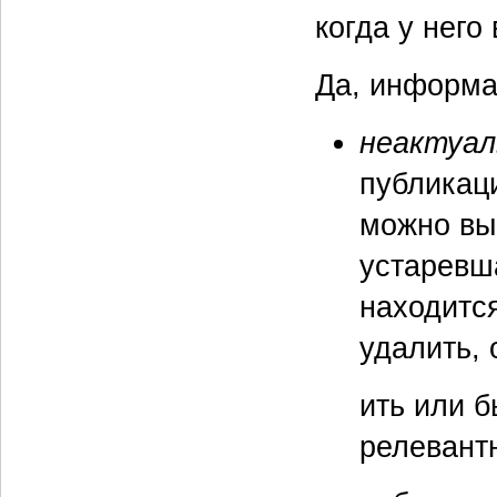
когда у него
Да, информа
неактуа
публикаци
можно вы
устаревш
находитс
удалить, 
ить или б
релевантн