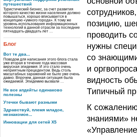
основной объ
путешествий
Туристический бизнес, за счет развития
сотрудников
которого качество жизни населения должно
повышаться, хорошо вписывается в
концепцию «умного города». К тому же
позицию, ше
уровень использования информационных
технологий в данной отрасли за последние
пятнадцать-двадцать лет …
проводить с
Блог
нужны специ
Вот те два...
со знающим
Поводом для написания этого блога стала
уже вторая в течение года массовая
и оргвопроса
вирусная эпидемия. И это стало очень
неприятным прецедентом. Ведь столь
масштабных заражений не было уже очень
видность об
давно. Впрочем, данная ситуация была
ожидаемой. Эпидемию вызвали …
Типичный при
Не все апдейты одинаково
полезны
Утечки бывают разными
К сожалению
Здравствуй, племя младое,
незнакомое...
знаниями» н
Инновации для сетей X5
«Управление