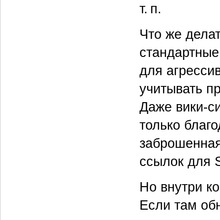
т. п.
Что же дела
стандартные
для агресси
учитывать п
Даже вики‑си
только благ
заброшенная
ссылок для 
Но внутри к
Если там об