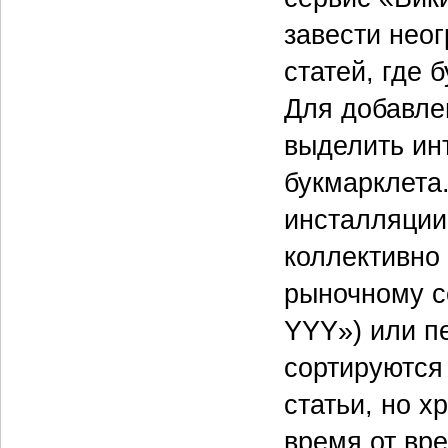
завести нео
статей, где 
Для добавле
выделить ин
букмарклета.
инсталляции
коллективно
рыночному се
YYY») или п
сортируются
статьи, но х
время от вре