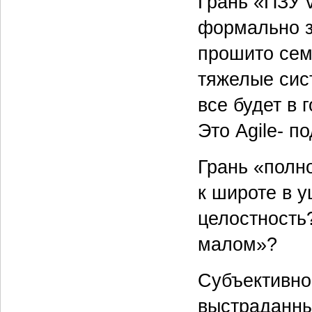
Грань «ПЗУ 
формально з
прошито сем
тяжелые сис
все будет в 
Это Agile- п
Грань «полн
к широте в у
целостность
малом»?
Субъективно
выстраданн