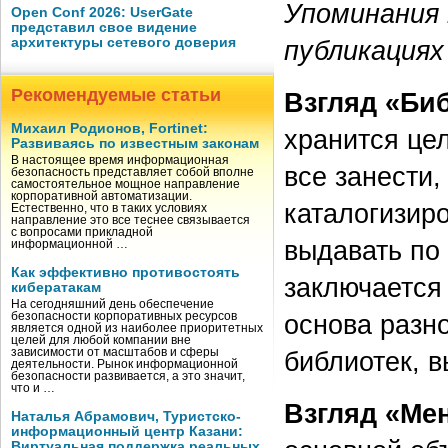
Упоминания 
Open Conf 2026: UserGate
представил свое видение
архитектуры сетевого доверия
публикациях
Рекомендуемые статьи
Взгляд «Би
Михаил Родионов, Fortinet:
хранится цел
Развиваясь по известным законам
В настоящее время информационная
все занести
безопасность представляет собой вполне
самостоятельное мощное направление
корпоративной автоматизации.
каталогизиро
Естественно, что в таких условиях
направление это все теснее связывается
с вопросами прикладной
выдавать по
информационной …
Как эффективно противостоять
заключается
кибератакам
На сегодняшний день обеспечение
основа разн
безопасности корпоративных ресурсов
является одной из наиболее приоритетных
целей для любой компании вне
зависимости от масштабов и сферы
библиотек, 
деятельности. Рынок информационной
безопасности развивается, а это значит,
что и …
Взгляд «Ме
Наталья Абрамович, Туристско-
информационный центр Казани:
Виртуальная поддержка реальных