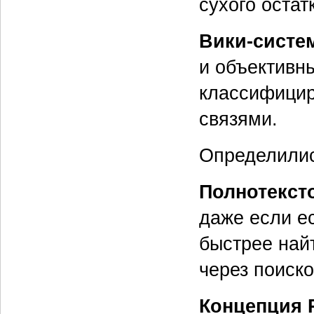
сухого остат
Вики‑систе
и объективны
классифицир
связями.
Определилис
Полнотекст
даже если е
быстрее най
через поиско
Концепция 