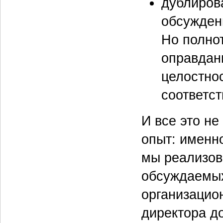
дублиров
обсужден
Но полнот
оправдан
целостно
соответс
И все это н
опыт: именн
мы реализов
обсуждаемых
организацио
директора д