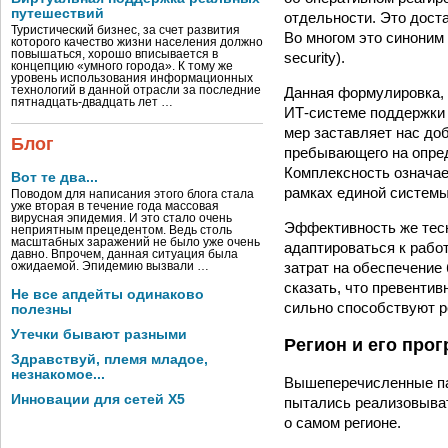
путешествий
отдельности. Это дост
Туристический бизнес, за счет развития
Во многом это синоним
которого качество жизни населения должно
повышаться, хорошо вписывается в
security).
концепцию «умного города». К тому же
уровень использования информационных
Данная формулировка, 
технологий в данной отрасли за последние
пятнадцать-двадцать лет …
ИТ-системе поддержки 
мер заставляет нас до
Блог
пребывающего на опред
Комплексность означае
Вот те два...
рамках единой системы
Поводом для написания этого блога стала
уже вторая в течение года массовая
вирусная эпидемия. И это стало очень
Эффективность же тесн
неприятным прецедентом. Ведь столь
масштабных заражений не было уже очень
адаптироваться к рабо
давно. Впрочем, данная ситуация была
затрат на обеспечение
ожидаемой. Эпидемию вызвали …
сказать, что превенти
Не все апдейты одинаково
сильно способствуют 
полезны
Утечки бывают разными
Регион и его про
Здравствуй, племя младое,
незнакомое...
Вышеперечисленные па
Инновации для сетей X5
пытались реализовыват
о самом регионе.