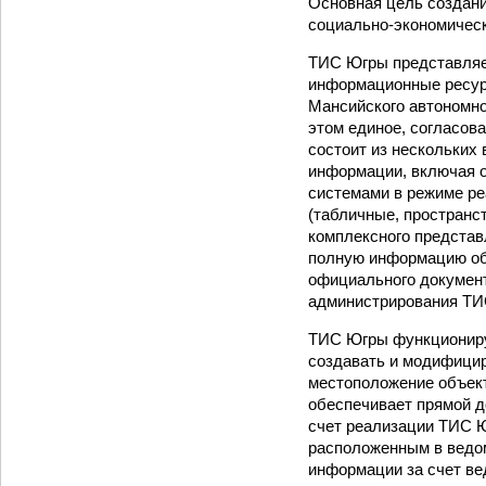
Основная цель создан
социально-экономическ
ТИС Югры представляе
информационные ресурс
Мансийского автономно
этом единое, согласов
состоит из нескольких
информации, включая 
системами в режиме ре
(табличные, пространс
комплексного представ
полную информацию об 
официального докумен
администрирования ТИ
ТИС Югры функциониру
создавать и модифицир
местоположение объек
обеспечивает прямой 
счет реализации ТИС Ю
расположенным в ведо
информации за счет в