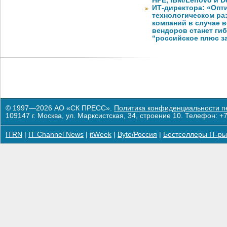
HPE, IBM/Lenovo и De
ИТ-директора: «Оп
технологическом ра
компаний в случае 
вендоров станет ги
“российское плюс з
© 1997—2026 АО «СК ПРЕСС».
Политика конфиденциальности п
109147 г. Москва, ул. Марксистская, 34, строение 10. Телефон: +7
ITRN
|
IT Channel News
|
itWeek
|
Byte/Россия
|
Бестселлеры IT-ры