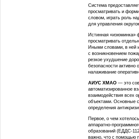
Система предоставляет
просматривать и форм
словом, играть роль н
для управления округо
Истинная «изюминка» 
просматривать отдель
Иными словами, в ней 
с возникновением пожа
резкое ухудшение доро
безопасности активно 
налаживание оператив
АИУС ХМАО
— это со
автоматизированное вз
взаимодействия всех о
объектами. Основные с
определения антикризи
Первое, о чем хотелос
аппаратно-программно
образований (ЕДДС-112
важно, что с помощью 