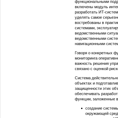
функциональными подр
включены модуль интег
разработать ИТ-систем
уделять самое серьезн
востребованы в практи
системами, эксплуатир
ведомственными ситуа
ведомственными систе
навигационными систе
Говоря о конкретных ф
мониторинга оперативно
важность решения упра
связано с оценкой риск
Система действительно
объектах и подготавли
защищенности этих объ
обеспечивать разрабо
функции, заложенные в
создание системы
окружающей сред