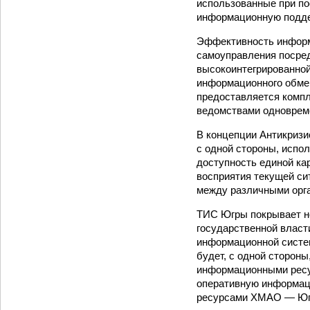
использованные при п
информационную подде
Эффективность информа
самоуправления посред
высокоинтегрированно
информационного обме
предоставляется компл
ведомствами одновреме
В концепции Антикризи
с одной стороны, испо
доступность единой ка
восприятия текущей си
между различными орга
ТИС Югры покрывает н
государственной власт
информационной сист
будет, с одной сторон
информационными ресу
оперативную информац
ресурсами ХМАО — Юг