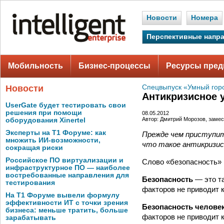
Новости
Номера
Перспективные напр
Мобильность
Бизнес-процессы
Ресурсы пред
Новости
Спецвыпуск «Умный го
Антикризисное 
UserGate будет тестировать свои
решения при помощи
08.05.2012
Автор: Дмитрий Морозов, заме
оборудования Xinertel
Эксперты на Т1 Форуме: как
Прежде чем приступит
множить ИИ-возможности,
что такое антикризис
сокращая риски
Российское ПО виртуализации и
Слово «безопасность» 
инфраструктурное ПО — наиболее
востребованные направления для
Безопасность
— это т
тестирования
факторов не приводит 
На Т1 Форуме вывели формулу
эффективности ИТ с точки зрения
Безопасность челове
бизнеса: меньше тратить, больше
факторов не приводит 
зарабатывать