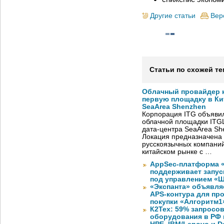
Другие статьи
Вер
Статьи по схожей те
Облачный провайдер к
первую площадку в Кит
SeaArea Shenzhen
Корпорация ITG объявил
облачной площадки ITG
дата-центра SeaArea Sh
Локация предназначена 
русскоязычных компаний
китайском рынке с …
AppSec-платформа 
поддерживает запуск
под управлением «
«Экспанта» объявля
APS-контура для пр
покупки «Алгоритм1
К2Тех: 59% запросов
оборудования в РФ 