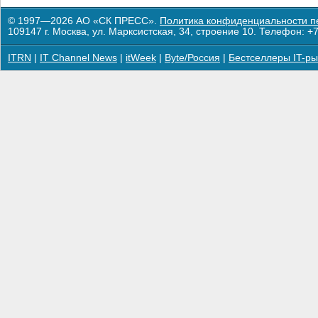
© 1997—2026 АО «СК ПРЕСС».
Политика конфиденциальности п
109147 г. Москва, ул. Марксистская, 34, строение 10. Телефон: +7
ITRN
|
IT Channel News
|
itWeek
|
Byte/Россия
|
Бестселлеры IT-ры