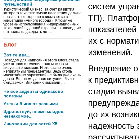
систем упра
путешествий
Туристический бизнес, за счет развития
которого качество жизни населения должно
ТП). Платфо
повышаться, хорошо вписывается в
концепцию «умного города». К тому же
уровень использования информационных
показателей 
технологий в данной отрасли за последние
пятнадцать-двадцать лет …
их с нормат
Блог
изменений.
Вот те два...
Поводом для написания этого блога стала
уже вторая в течение года массовая
Внедрение о
вирусная эпидемия. И это стало очень
неприятным прецедентом. Ведь столь
масштабных заражений не было уже очень
к предиктив
давно. Впрочем, данная ситуация была
ожидаемой. Эпидемию вызвали …
стадии выявл
Не все апдейты одинаково
полезны
предупрежда
Утечки бывают разными
Здравствуй, племя младое,
до их возни
незнакомое...
надежность 
Инновации для сетей X5
рассчитыват