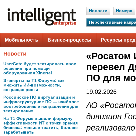
Новости
Номера
Перспективные напр
Мобильность
Бизнес-процессы
Ресурсы пред
Новости
«Росатом 
UserGate будет тестировать свои
перевел Д
решения при помощи
оборудования Xinertel
ПО для мо
Эксперты на Т1 Форуме: как
множить ИИ-возможности,
сокращая риски
19.02.2026
Российское ПО виртуализации и
инфраструктурное ПО — наиболее
АО «Росато
востребованные направления для
тестирования
дивизион Го
На Т1 Форуме вывели формулу
эффективности ИТ с точки зрения
реализовал
бизнеса: меньше тратить, больше
зарабатывать