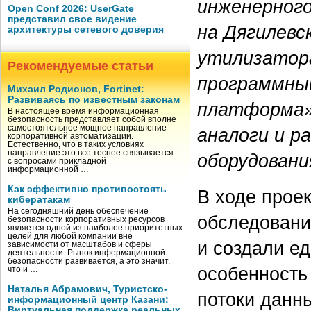
инженерного
Open Conf 2026: UserGate
представил свое видение
на Дягилевс
архитектуры сетевого доверия
утилизатор
Рекомендуемые статьи
программный
Михаил Родионов, Fortinet:
Развиваясь по известным законам
платформа»
В настоящее время информационная
безопасность представляет собой вполне
самостоятельное мощное направление
аналоги и р
корпоративной автоматизации.
Естественно, что в таких условиях
направление это все теснее связывается
оборудовани
с вопросами прикладной
информационной …
Как эффективно противостоять
В ходе прое
кибератакам
На сегодняшний день обеспечение
обследовани
безопасности корпоративных ресурсов
является одной из наиболее приоритетных
целей для любой компании вне
и создали е
зависимости от масштабов и сферы
деятельности. Рынок информационной
безопасности развивается, а это значит,
особенность
что и …
Наталья Абрамович, Туристско-
потоки данн
информационный центр Казани:
Виртуальная поддержка реальных