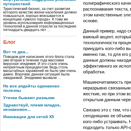
полиграфического каче
путешествий
распознавания текста, 
Туристический бизнес, за счет развития
которого качество жизни населения должно
этом качественные эле
повышаться, хорошо вписывается в
концепцию «умного города». К тому же
основе.
уровень использования информационных
технологий в данной отрасли за последние
пятнадцать-двадцать лет …
Данный пример, надо ск
важный акцент, который
Блог
технологичности проце
принудить кого-либо в
Вот те два...
именно так, то для его
Поводом для написания этого блога стала
данные должны находит
уже вторая в течение года массовая
вирусная эпидемия. И это стало очень
эффективного их испол
неприятным прецедентом. Ведь столь
масштабных заражений не было уже очень
обработки.
давно. Впрочем, данная ситуация была
ожидаемой. Эпидемию вызвали …
Машиночитаемость при 
Не все апдейты одинаково
неразрывно связанным с
полезны
жесткие, но при этом в
Утечки бывают разными
открытым данным через
Здравствуй, племя младое,
незнакомое...
Связано это с тем, чт
сегодняшних ее объема
Инновации для сетей X5
кого-либо устраивать.
подходить только API-