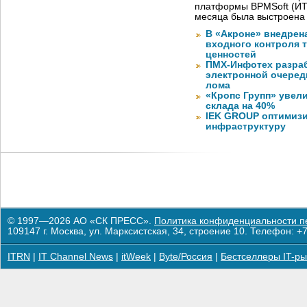
платформы BPMSoft (ИТ
месяца была выстроена
В «Акроне» внедрен
входного контроля 
ценностей
ПМХ-Инфотех разра
электронной очеред
лома
«Кропс Групп» увел
склада на 40%
IEK GROUP оптимизи
инфраструктуру
© 1997—2026 АО «СК ПРЕСС».
Политика конфиденциальности п
109147 г. Москва, ул. Марксистская, 34, строение 10. Телефон: +7
ITRN
|
IT Channel News
|
itWeek
|
Byte/Россия
|
Бестселлеры IT-ры