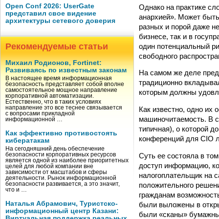
Open Conf 2026: UserGate
Однако на практике сл
представил свое видение
анархией». Может быть
архитектуры сетевого доверия
разных и порой даже н
бизнесе, так и в госуп
Рекомендуемые статьи
один потенциальный ри
свободного распростра
Михаил Родионов, Fortinet:
Развиваясь по известным законам
На самом же деле пред
В настоящее время информационная
традиционно вкладывал
безопасность представляет собой вполне
самостоятельное мощное направление
которым должны удовле
корпоративной автоматизации.
Естественно, что в таких условиях
направление это все теснее связывается
Как известно, одно их
с вопросами прикладной
машиночитаемость. В с
информационной …
типичная), о которой 
Как эффективно противостоять
конференций для CIO л
кибератакам
На сегодняшний день обеспечение
безопасности корпоративных ресурсов
Суть ее состояла в то
является одной из наиболее приоритетных
доступ информацию, ко
целей для любой компании вне
зависимости от масштабов и сферы
налогоплательщик на с
деятельности. Рынок информационной
безопасности развивается, а это значит,
положительного решени
что и …
гражданам возможность
Наталья Абрамович, Туристско-
были выложены в откры
информационный центр Казани:
были «сканы» бумажны
Виртуальная поддержка реальных