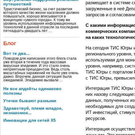
размещает в системе 
путешествий
загруженные в неё Деп
Туристический бизнес, за счет развития
которого качество жизни населения должно
запросов и согласовани
повышаться, хорошо вписывается в
концепцию «умного города». К тому же
уровень использования информационных
С какими информацио
технологий в данной отрасли за последние
коммерческих компани
пятнадцать-двадцать лет …
на каких технологиче
Блог
На сегодня ТИС Югры 
регионального уровня,
Вот те два...
Поводом для написания этого блога стала
используемая для мони
уже вторая в течение года массовая
уровня, например, сис
вирусная эпидемия. И это стало очень
неприятным прецедентом. Ведь столь
ТИС Югры с порталом Р
масштабных заражений не было уже очень
давно. Впрочем, данная ситуация была
с ТИС Югры, превысило
ожидаемой. Эпидемию вызвали …
Интеграция ТИС Югры 
Не все апдейты одинаково
полезны
них назову следующие:
данных, полученных из
Утечки бывают разными
необходимых для созда
Здравствуй, племя младое,
ИТ инвестиций, стимул
незнакомое...
ресурсов.
Инновации для сетей X5
Интеграция осуществля
данными. Это позволяе