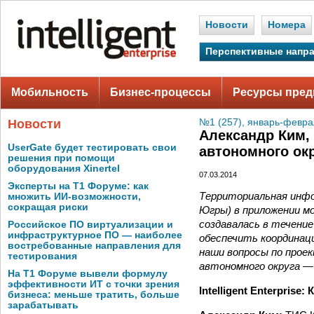
Новости
Номера
Перспективные напр
Мобильность
Бизнес-процессы
Ресурсы пред
Новости
№1 (257), январь-февра
Александр Ким,
UserGate будет тестировать свои
автономного ок
решения при помощи
оборудования Xinertel
07.03.2014
Эксперты на Т1 Форуме: как
Территориальная инф
множить ИИ-возможности,
сокращая риски
Югры) в приложении м
создавалась в течени
Российское ПО виртуализации и
инфраструктурное ПО — наиболее
обеспечить координац
востребованные направления для
наши вопросы по прое
тестирования
автономного округа —
На Т1 Форуме вывели формулу
эффективности ИТ с точки зрения
Intelligent Enterpris
бизнеса: меньше тратить, больше
зарабатывать