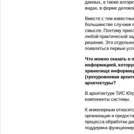
данных, а также алгор
видах, в форме делово
Вместе с тем известны
большинстве случаев я
смысле. Поэтому прихо
любой практической зад
решения. Это отдельно
появляться первые усп
Что можно сказать о 
информацией, которую
хранилище информаци
(трехуровневая архи
архитектуры?
В архитектуре ТИС Югр
компоненты системы.
К инженерным относятс
организация и предост
процесса обработки д
поддержка функциониро