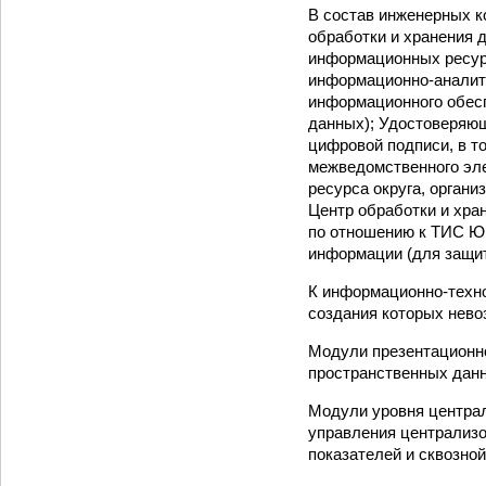
В состав инженерных к
обработки и хранения
информационных ресурс
информационно-­аналит
информационного обесп
данных); Удостоверяющ
цифровой подписи, в т
межведомственного эле
ресурса округа, орган
Центр обработки и хра
по отношению к ТИС Ю
информации (для защит
К информационно-­техн
создания которых нево
Модули презентационно
пространственных данн
Модули уровня централ
управления централизо
показателей и сквозно