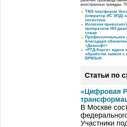
рабочих производствен
иностранных граждан. П
TMS платформа Vezu
(оператор ИС ЭПД) 
логистике
Иллюзия приватност
превратили ИИ-диал
товар
Профессиональное о
благодаря обновлени
«Диасофт»
«РТД-Карго» вдвое 
обработки заявок с
BPMSoft
Статьи по 
«Цифровая Р
трансформац
В Москве сос
федерального
Участники под