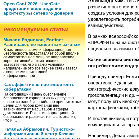
Александр Ким:
ТИС Ю
Open Conf 2026: UserGate
развитием автономного
представил свое видение
создать условия для р
архитектуры сетевого доверия
удовлетворить потребн
взаимодействии.
Рекомендуемые статьи
В рамках всероссийско
Михаил Родионов, Fortinet:
«ПРОФ-ИТ» наша систем
Развиваясь по известным законам
социально­-значимых о
В настоящее время информационная
безопасность представляет собой вполне
самостоятельное мощное направление
Какие сервисы систе
корпоративной автоматизации.
Естественно, что в таких условиях
потребителями содер
направление это все теснее связывается
с вопросами прикладной
Приведу пример. Если 
информационной …
оперативные данные —
Как эффективно противостоять
фактографические док
кибератакам
грозопеленгации и др.
На сегодняшний день обеспечение
безопасности корпоративных ресурсов
могут получать необх
является одной из наиболее приоритетных
целей для любой компании вне
картографическом, таб
зависимости от масштабов и сферы
деятельности. Рынок информационной
безопасности развивается, а это значит,
И поставщиками, и по
что и …
и муниципальные орган
Наталья Абрамович, Туристско-
информационный центр Казани:
Например, Департамент
Виртуальная поддержка реальных