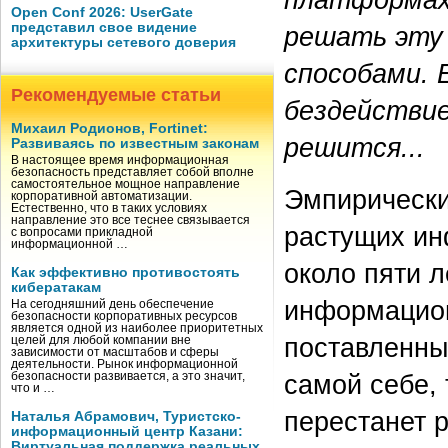
Open Conf 2026: UserGate
представил свое видение
решать эту
архитектуры сетевого доверия
способами.
Рекомендуемые статьи
бездействие
Михаил Родионов, Fortinet:
решится...
Развиваясь по известным законам
В настоящее время информационная
безопасность представляет собой вполне
самостоятельное мощное направление
Эмпирически
корпоративной автоматизации.
Естественно, что в таких условиях
направление это все теснее связывается
растущих ин
с вопросами прикладной
информационной …
около пяти л
Как эффективно противостоять
кибератакам
информацио
На сегодняшний день обеспечение
безопасности корпоративных ресурсов
является одной из наиболее приоритетных
поставленны
целей для любой компании вне
зависимости от масштабов и сферы
деятельности. Рынок информационной
самой себе,
безопасности развивается, а это значит,
что и …
перестанет 
Наталья Абрамович, Туристско-
информационный центр Казани:
Виртуальная поддержка реальных