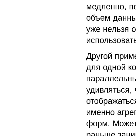
медленно, п
объем данны
уже нельзя 
использоват
Другой прим
для одной ко
параллельных
удивляться, 
отображаться
именно агре
форм. Может 
раньше зани