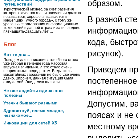
образом.
путешествий
Туристический бизнес, за счет развития
которого качество жизни населения должно
В разной ст
повышаться, хорошо вписывается в
концепцию «умного города». К тому же
уровень использования информационных
информацион
технологий в данной отрасли за последние
пятнадцать-двадцать лет …
кода, быстро
Блог
рисунок).
Вот те два...
Поводом для написания этого блога стала
уже вторая в течение года массовая
Приведем пр
вирусная эпидемия. И это стало очень
неприятным прецедентом. Ведь столь
масштабных заражений не было уже очень
постепенное
давно. Впрочем, данная ситуация была
ожидаемой. Эпидемию вызвали …
информацион
Не все апдейты одинаково
полезны
Допустим, в
Утечки бывают разными
Здравствуй, племя младое,
поясах и не 
незнакомое...
Инновации для сетей X5
местному вр
выделить «с