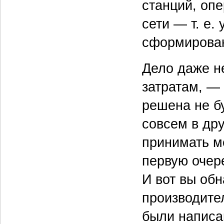
станций, оп
сети — т. е.
сформирован
Дело даже не
затратам, — 
решена не бу
совсем в дру
принимать м
первую очер
И вот вы об
производител
были написан