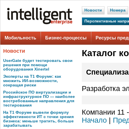
Новости
Номера
Перспективные напр
Мобильность
Бизнес-процессы
Ресурсы пред
Новости
Каталог к
UserGate будет тестировать свои
решения при помощи
оборудования Xinertel
Специализа
Эксперты на Т1 Форуме: как
множить ИИ-возможности,
сокращая риски
Разработка э
Российское ПО виртуализации и
инфраструктурное ПО — наиболее
востребованные направления для
тестирования
Компании 11 -
На Т1 Форуме вывели формулу
эффективности ИТ с точки зрения
Начало
|
Пред
бизнеса: меньше тратить, больше
зарабатывать