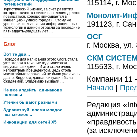
115114, г. Мос
путешествий
Туристический бизнес, за счет развития
которого качество жизни населения должно
Монолит-Инф
повышаться, хорошо вписывается в
концепцию «умного города». К тому же
191123, г. Са
уровень использования информационных
технологий в данной отрасли за последние
пятнадцать-двадцать лет …
ОСГ
Блог
г. Москва, ул.
Вот те два...
СКМ СИСТЕМ
Поводом для написания этого блога стала
уже вторая в течение года массовая
115533, г. Мо
вирусная эпидемия. И это стало очень
неприятным прецедентом. Ведь столь
масштабных заражений не было уже очень
Компании 11 -
давно. Впрочем, данная ситуация была
ожидаемой. Эпидемию вызвали …
Начало
|
Пред
Не все апдейты одинаково
полезны
Утечки бывают разными
Редакция «Int
Здравствуй, племя младое,
администраци
незнакомое...
«правдивость
Инновации для сетей X5
(за исключен