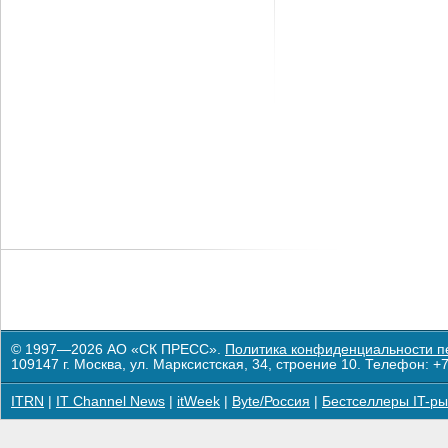
© 1997—2026 АО «СК ПРЕСС».
Политика конфиденциальности п
109147 г. Москва, ул. Марксистская, 34, строение 10. Телефон: +7
ITRN
|
IT Channel News
|
itWeek
|
Byte/Россия
|
Бестселлеры IT-ры