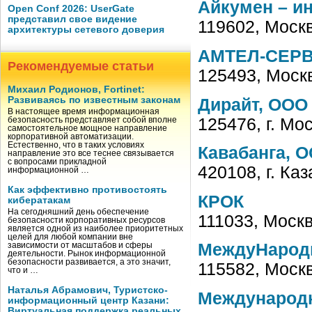
Айкумен – и
Open Conf 2026: UserGate
представил свое видение
119602, Москв
архитектуры сетевого доверия
АМТЕЛ-СЕРВ
Рекомендуемые статьи
125493, Моск
Михаил Родионов, Fortinet:
Развиваясь по известным законам
Дирайт, ООО
В настоящее время информационная
125476, г. Мо
безопасность представляет собой вполне
самостоятельное мощное направление
корпоративной автоматизации.
Естественно, что в таких условиях
Кавабанга, 
направление это все теснее связывается
с вопросами прикладной
420108, г. Ка
информационной …
Как эффективно противостоять
КРОК
кибератакам
На сегодняшний день обеспечение
111033, Москв
безопасности корпоративных ресурсов
является одной из наиболее приоритетных
целей для любой компании вне
МеждуНарод
зависимости от масштабов и сферы
деятельности. Рынок информационной
безопасности развивается, а это значит,
115582, Москв
что и …
Наталья Абрамович, Туристско-
Международ
информационный центр Казани:
Виртуальная поддержка реальных