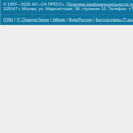
© 1997—2026 АО «СК ПРЕСС».
Политика конфиденциальности п
109147 г. Москва, ул. Марксистская, 34, строение 10. Телефон: +7
ITRN
|
IT Channel News
|
itWeek
|
Byte/Россия
|
Бестселлеры IT-ры