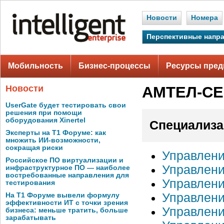
Новости
Номера
Перспективные напр
Мобильность
Бизнес-процессы
Ресурсы пред
Новости
АМТЕЛ-С
UserGate будет тестировать свои
решения при помощи
оборудования Xinertel
Специализа
Эксперты на Т1 Форуме: как
множить ИИ-возможности,
сокращая риски
Управлен
Российское ПО виртуализации и
Управлени
инфраструктурное ПО — наиболее
востребованные направления для
Управлени
тестирования
Управлени
На Т1 Форуме вывели формулу
эффективности ИТ с точки зрения
Управлен
бизнеса: меньше тратить, больше
зарабатывать