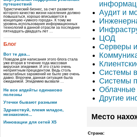
информац
путешествий
Туристический бизнес, за счет развития
Аудит и м
которого качество жизни населения должно
повышаться, хорошо вписывается в
Инженерн
концепцию «умного города». К тому же
уровень использования информационных
Инфрастру
технологий в данной отрасли за последние
пятнадцать-двадцать лет …
ЦОД
Блог
Серверы 
Коммуник
Вот те два...
Поводом для написания этого блога стала
Клиентски
уже вторая в течение года массовая
вирусная эпидемия. И это стало очень
Системы в
неприятным прецедентом. Ведь столь
масштабных заражений не было уже очень
давно. Впрочем, данная ситуация была
Системы п
ожидаемой. Эпидемию вызвали …
Облачные 
Не все апдейты одинаково
полезны
Другие ин
Утечки бывают разными
Здравствуй, племя младое,
незнакомое...
Место нахо
Инновации для сетей X5
Страна: