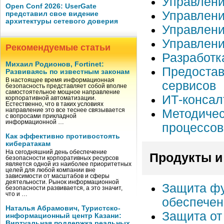
Управлени
Open Conf 2026: UserGate
Управлен
представил свое видение
архитектуры сетевого доверия
Управлен
Управлени
Рекомендуемые статьи
Разработк
Михаил Родионов, Fortinet:
Предоста
Развиваясь по известным законам
В настоящее время информационная
сервисов
безопасность представляет собой вполне
самостоятельное мощное направление
ИТ-консал
корпоративной автоматизации.
Естественно, что в таких условиях
Методичес
направление это все теснее связывается
с вопросами прикладной
информационной …
процессов
Как эффективно противостоять
кибератакам
На сегодняшний день обеспечение
Продукты и
безопасности корпоративных ресурсов
является одной из наиболее приоритетных
целей для любой компании вне
зависимости от масштабов и сферы
деятельности. Рынок информационной
Защита фу
безопасности развивается, а это значит,
что и …
обеспечен
Наталья Абрамович, Туристско-
Защита от
информационный центр Казани:
Виртуальная поддержка реальных