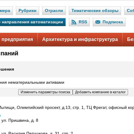
мера
Рубрики
Отрасли
Тематические обзоры
Со
 направления автоматизации
RSS
Подписка
 предприятия
Архитектура и инфраструктура
Бе
мпаний
ешения
ния нематериальными активами
Мытищи, Олимпийский просект, д.13, стр. 1, ТЦ Фрегат, офисный кор
О
, ул. Пришвина, д. 8
, ул. Василия Петушкова, д. 31, стр. 2