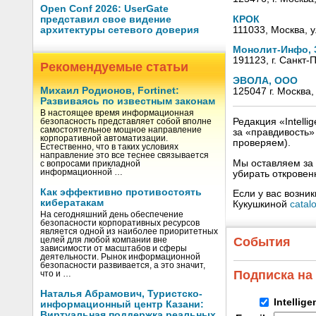
Open Conf 2026: UserGate
КРОК
представил свое видение
111033, Москва, у
архитектуры сетевого доверия
Монолит-Инфо,
191123, г. Санкт-
Рекомендуемые статьи
ЭВОЛА, ООО
Михаил Родионов, Fortinet:
125047 г. Москва,
Развиваясь по известным законам
В настоящее время информационная
Редакция «Intell
безопасность представляет собой вполне
самостоятельное мощное направление
за «правдивость
корпоративной автоматизации.
проверяем).
Естественно, что в таких условиях
направление это все теснее связывается
Мы оставляем за 
с вопросами прикладной
информационной …
убирать открове
Как эффективно противостоять
Если у вас возни
кибератакам
Кукушкиной
catal
На сегодняшний день обеспечение
безопасности корпоративных ресурсов
является одной из наиболее приоритетных
События
целей для любой компании вне
зависимости от масштабов и сферы
деятельности. Рынок информационной
безопасности развивается, а это значит,
Подписка на
что и …
Наталья Абрамович, Туристско-
Intellig
информационный центр Казани:
Виртуальная поддержка реальных