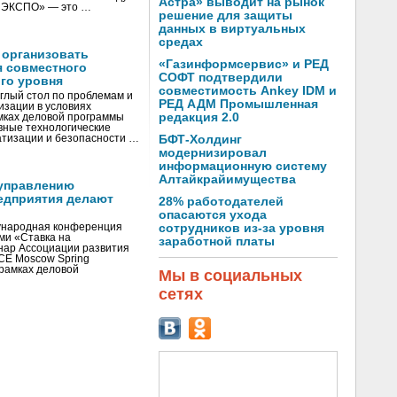
Астра» выводит на рынок
И ЭКСПО» — это …
решение для защиты
данных в виртуальных
средах
 организовать
«Газинформсервис» и РЕД
я совместного
СОФТ подтвердили
го уровня
совместимость Ankey IDM и
глый стол по проблемам и
РЕД АДМ Промышленная
зации в условиях
редакция 2.0
мках деловой программы
вные технологические
тизации и безопасности …
БФТ-Холдинг
модернизировал
информационную систему
Алтайкрайимущества
управлению
едприятия делают
28% работодателей
опасаются ухода
ународная конференция
сотрудников из-за уровня
ми «Ставка на
заработной платы
инар Ассоциации развития
CE Moscow Spring
рамках деловой
Мы в социальных
сетях