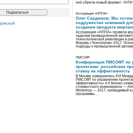
она обрела новый формат: «НТ
Ассоциация «НППА»
Олег Сердюков: Мы хотим
содружество компаний дл
дпиской
создания продукта мирово
Ассоциация «НППА» провела кру
задачам промышленной автомати
технологической революции в ра
Форума «Технопром»-2017. Осно
подходы к промышленной автома
ПМСОФТ
Конференция ПМСОФТ по 
проектами: российские пр
ставку на эффективность
В Москве завершилась XVI Межд
ПМСОФТ по управлению проекта
эффективность» и II бизнес-сем
стоимостного инжиниринга — AA
Workshop — 2017, проводимый в 
программы …