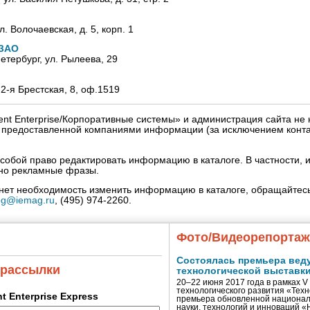
л. Волочаевская, д. 5, корп. 1
 ЗАО
Петербург, ул. Рылеева, 29
 2-я Брестская, 8, оф.1519
igent Enterprise/Корпоративные системы» и администрация сайта не 
» предоставленной компаниями информации (за исключением конта
собой право редактировать информацию в каталоге. В частности, и
нно рекламные фразы.
кнет необходимость изменить информацию в каталоге, обращайтесь
og@iemag.ru
, (495) 974-2260.
Фото/Видеорепорта
Состоялась премьера вед
 рассылки
технологической выставк
20–22 июня 2017 года в рамках 
технологического развития «Тех
ent Enterprise Express
премьера обновленной национал
науки, технологий и инноваций 