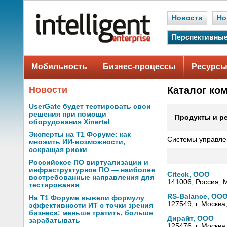
Новости
Но
Перспективные
Мобильность
Бизнес-процессы
Ресурсы
Новости
Каталог ко
UserGate будет тестировать свои
решения при помощи
Продукты и р
оборудования Xinertel
Эксперты на Т1 Форуме: как
Системы управле
множить ИИ-возможности,
сокращая риски
Российское ПО виртуализации и
инфраструктурное ПО — наиболее
Citeck, ООО
востребованные направления для
141006, Россия, 
тестирования
RS-Balance, ОО
На Т1 Форуме вывели формулу
127549, г. Москва
эффективности ИТ с точки зрения
бизнеса: меньше тратить, больше
Дирайт, ООО
зарабатывать
125476, г. Москва