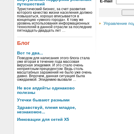
E-mail
путешествий
Туристический бизнес, за счет развития
которого качество жизни населения должно
повышаться, хорошо вписывается в
концепцию «умного города». К тому же
Управление по
уровень использования информационных
технологий в данной отрасли за последние
пятнадцать-двадцать лет …
Блог
Вот те два...
Поводом для написания этого блога стала
уже вторая в течение года массовая
вирусная эпидемия. И это стало очень
неприятным прецедентом. Ведь столь
масштабных заражений не было уже очень
давно. Впрочем, данная ситуация была
ожидаемой. Эпидемию вызвали …
Не все апдейты одинаково
полезны
Утечки бывают разными
Здравствуй, племя младое,
незнакомое...
Инновации для сетей X5