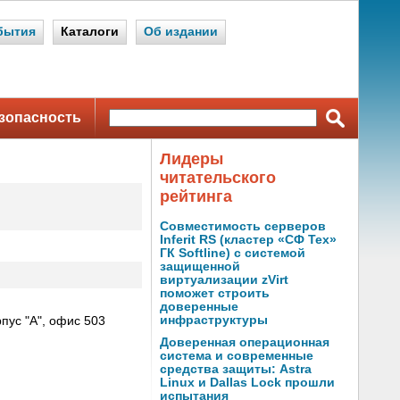
бытия
Каталоги
Об издании
зопасность
Лидеры
читательского
рейтинга
Совместимость серверов
Inferit RS (кластер «СФ Тех»
ГК Softline) с системой
защищенной
виртуализации zVirt
поможет строить
доверенные
инфраструктуры
пус "А", офис 503
Доверенная операционная
система и современные
средства защиты: Astra
Linux и Dallas Lock прошли
испытания