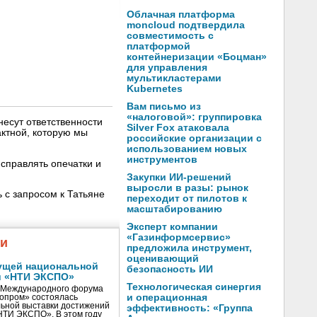
Облачная платформа
moncloud подтвердила
совместимость с
платформой
контейнеризации «Боцман»
для управления
мультикластерами
Kubernetes
Вам письмо из
«налоговой»: группировка
несут ответственности
Silver Fox атаковала
ктной, которую мы
российские организации с
использованием новых
инструментов
справлять опечатки и
Закупки ИИ-решений
выросли в разы: рынок
 с запросом к Татьяне
переходит от пилотов к
масштабированию
Эксперт компании
«Газинформсервис»
жи
предложила инструмент,
оценивающий
ущей национальной
безопасность ИИ
и «НТИ ЭКСПО»
Технологическая синергия
V Международного форума
и операционная
нопром» состоялась
ьной выставки достижений
эффективность: «Группа
«НТИ ЭКСПО». В этом году