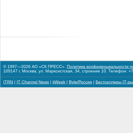
© 1997—2026 АО «СК ПРЕСС».
Политика конфиденциальности п
109147 г. Москва, ул. Марксистская, 34, строение 10. Телефон: +7
ITRN
|
IT Channel News
|
itWeek
|
Byte/Россия
|
Бестселлеры IT-ры