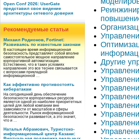
моделиро
Open Conf 2026: UserGate
Реинжинир
представил свое видение
архитектуры сетевого доверия
повышени
Организац
Рекомендуемые статьи
Управлени
Михаил Родионов, Fortinet:
Оптимизац
Развиваясь по известным законам
В настоящее время информационная
информац
безопасность представляет собой вполне
самостоятельное мощное направление
Другие уп
корпоративной автоматизации.
Естественно, что в таких условиях
Управлен
направление это все теснее связывается
с вопросами прикладной
информационной …
Управлени
Как эффективно противостоять
Управлени
кибератакам
Управлени
На сегодняшний день обеспечение
безопасности корпоративных ресурсов
является одной из наиболее приоритетных
Управлени
целей для любой компании вне
зависимости от масштабов и сферы
Управлен
деятельности. Рынок информационной
безопасности развивается, а это значит,
Управлени
что и …
Наталья Абрамович, Туристско-
Управлен
информационный центр Казани:
Виртуальная поддержка реальных