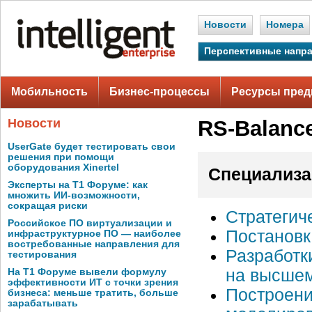
Новости
Номера
Перспективные напр
Мобильность
Бизнес-процессы
Ресурсы пред
Новости
RS-Balanc
UserGate будет тестировать свои
решения при помощи
оборудования Xinertel
Специализа
Эксперты на Т1 Форуме: как
множить ИИ-возможности,
сокращая риски
Стратегич
Российское ПО виртуализации и
Постановк
инфраструктурное ПО — наиболее
востребованные направления для
Разработк
тестирования
на высшем
На Т1 Форуме вывели формулу
эффективности ИТ с точки зрения
Построени
бизнеса: меньше тратить, больше
зарабатывать