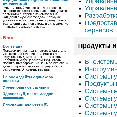
Управлен
путешествий
Управлени
Туристический бизнес, за счет развития
которого качество жизни населения должно
Разработк
повышаться, хорошо вписывается в
концепцию «умного города». К тому же
уровень использования информационных
Предоста
технологий в данной отрасли за последние
пятнадцать-двадцать лет …
сервисов
Блог
Продукты и
Вот те два...
Поводом для написания этого блога стала
уже вторая в течение года массовая
вирусная эпидемия. И это стало очень
BI-систем
неприятным прецедентом. Ведь столь
масштабных заражений не было уже очень
давно. Впрочем, данная ситуация была
Инструмен
ожидаемой. Эпидемию вызвали …
Системы у
Не все апдейты одинаково
полезны
Продукты 
Утечки бывают разными
Системы м
Здравствуй, племя младое,
Системы у
незнакомое...
Системы у
Инновации для сетей X5
Системы у