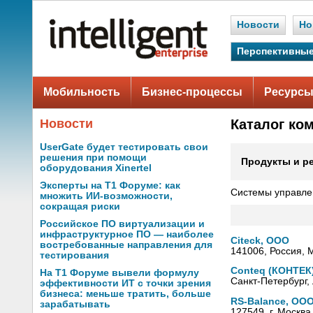
Новости
Но
Перспективные
Мобильность
Бизнес-процессы
Ресурсы
Новости
Каталог ко
UserGate будет тестировать свои
решения при помощи
Продукты и р
оборудования Xinertel
Эксперты на Т1 Форуме: как
Системы управле
множить ИИ-возможности,
сокращая риски
Российское ПО виртуализации и
инфраструктурное ПО — наиболее
Citeck, ООО
востребованные направления для
141006, Россия, 
тестирования
Conteq (КОНТЕК
На Т1 Форуме вывели формулу
Санкт-Петербург,
эффективности ИТ с точки зрения
бизнеса: меньше тратить, больше
RS-Balance, ОО
зарабатывать
127549, г. Москва