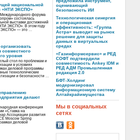
предложила инструмент,
ущей национальной
оценивающий
и «НТИ ЭКСПО»
безопасность ИИ
V Международного форума
Технологическая синергия
нопром» состоялась
ьной выставки достижений
и операционная
«НТИ ЭКСПО». В этом году
эффективность: «Группа
И ЭКСПО» — это …
Астра» выводит на рынок
решение для защиты
данных в виртуальных
средах
 организовать
я совместного
«Газинформсервис» и РЕД
го уровня
СОФТ подтвердили
глый стол по проблемам и
совместимость Ankey IDM и
зации в условиях
РЕД АДМ Промышленная
мках деловой программы
вные технологические
редакция 2.0
тизации и безопасности …
БФТ-Холдинг
модернизировал
информационную систему
управлению
Алтайкрайимущества
едприятия делают
Мы в социальных
ународная конференция
ми «Ставка на
сетях
инар Ассоциации развития
CE Moscow Spring
рамках деловой