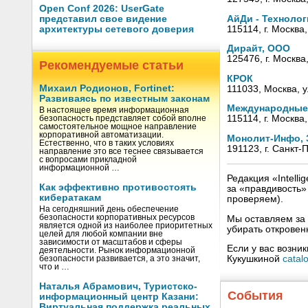
Open Conf 2026: UserGate
АйДи - Техноло
представил свое видение
115114, г. Москва
архитектуры сетевого доверия
Дирайт, ООО
125476, г. Москва
Рекомендуемые статьи
КРОК
Михаил Родионов, Fortinet:
111033, Москва, у
Развиваясь по известным законам
Международные
В настоящее время информационная
115114, г. Москва,
безопасность представляет собой вполне
самостоятельное мощное направление
корпоративной автоматизации.
Монолит-Инфо,
Естественно, что в таких условиях
191123, г. Санкт-
направление это все теснее связывается
с вопросами прикладной
информационной …
Редакция «Intell
Как эффективно противостоять
за «правдивость
кибератакам
проверяем).
На сегодняшний день обеспечение
безопасности корпоративных ресурсов
Мы оставляем за 
является одной из наиболее приоритетных
убирать открове
целей для любой компании вне
зависимости от масштабов и сферы
Если у вас возни
деятельности. Рынок информационной
Кукушкиной
catal
безопасности развивается, а это значит,
что и …
Наталья Абрамович, Туристско-
События
информационный центр Казани:
Виртуальная поддержка реальных