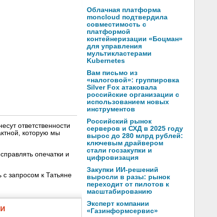
Облачная платформа
moncloud подтвердила
совместимость с
платформой
контейнеризации «Боцман»
для управления
мультикластерами
Kubernetes
Вам письмо из
«налоговой»: группировка
Silver Fox атаковала
российские организации с
использованием новых
инструментов
Российский рынок
несут ответственности
серверов и СХД в 2025 году
ктной, которую мы
вырос до 280 млрд рублей:
ключевым драйвером
стали госзакупки и
справлять опечатки и
цифровизация
Закупки ИИ-решений
 с запросом к Татьяне
выросли в разы: рынок
переходит от пилотов к
масштабированию
Эксперт компании
жи
«Газинформсервис»