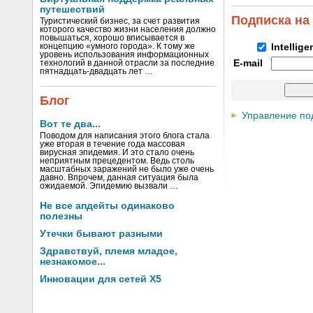
путешествий
Подписка на
Туристический бизнес, за счет развития
которого качество жизни населения должно
повышаться, хорошо вписывается в
концепцию «умного города». К тому же
Intellig
уровень использования информационных
E-mail
технологий в данной отрасли за последние
пятнадцать-двадцать лет …
Блог
Управление по
Вот те два...
Поводом для написания этого блога стала
уже вторая в течение года массовая
вирусная эпидемия. И это стало очень
неприятным прецедентом. Ведь столь
масштабных заражений не было уже очень
давно. Впрочем, данная ситуация была
ожидаемой. Эпидемию вызвали …
Не все апдейты одинаково
полезны
Утечки бывают разными
Здравствуй, племя младое,
незнакомое...
Инновации для сетей X5