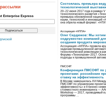
Состоялась премьера вед
 рассылки
технологической выставк
20–22 июня 2017 года в рамках 
технологического развития «Тех
ent Enterprise Express
премьера обновленной национал
науки, технологий и инноваций 
она обрела новый формат: «НТ
Ассоциация «НППА»
Олег Сердюков: Мы хотим
содружество компаний дл
дпиской
создания продукта мирово
Ассоциация «НППА» провела кру
задачам промышленной автомати
технологической революции в ра
Форума «Технопром»-2017. Осно
подходы к промышленной автома
ПМСОФТ
Конференция ПМСОФТ по 
проектами: российские пр
ставку на эффективность
В Москве завершилась XVI Межд
ПМСОФТ по управлению проекта
эффективность» и II бизнес-сем
стоимостного инжиниринга — AA
Workshop — 2017, проводимый в 
программы …