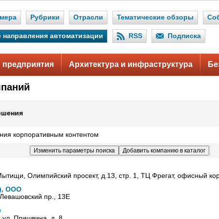
мера
Рубрики
Отрасли
Тематические обзоры
Со
 направления автоматизации
RSS
Подписка
 предприятия
Архитектура и инфраструктура
Бе
мпаний
ешения
ния корпоративным контентом
Мытищи, Олимпийский просект, д.13, стр. 1, ТЦ Фрегат, офисный кор
), ООО
 Левашовский пр., 13Е
О
, ул. Пришвина, д. 8