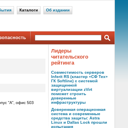
бытия
Каталоги
Об издании
зопасность
Лидеры
читательского
рейтинга
Совместимость серверов
Inferit RS (кластер «СФ Тех»
ГК Softline) с системой
защищенной
виртуализации zVirt
поможет строить
доверенные
инфраструктуры
пус "А", офис 503
Доверенная операционная
система и современные
средства защиты: Astra
Linux и Dallas Lock прошли
испытания