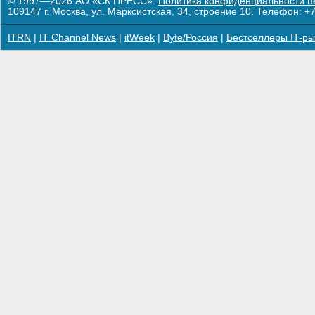
© 1997—2026 АО «СК ПРЕСС».
Политика конфиденциальности п
109147 г. Москва, ул. Марксистская, 34, строение 10. Телефон: +7
ITRN
|
IT Channel News
|
itWeek
|
Byte/Россия
|
Бестселлеры IT-ры