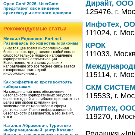
Дирайт, ООО
Open Conf 2026: UserGate
представил свое видение
125476, г. Мо
архитектуры сетевого доверия
ИнфоТех, О
Рекомендуемые статьи
111024, г. Мос
Михаил Родионов, Fortinet:
Развиваясь по известным законам
КРОК
В настоящее время информационная
111033, Москв
безопасность представляет собой вполне
самостоятельное мощное направление
корпоративной автоматизации.
Естественно, что в таких условиях
Международ
направление это все теснее связывается
с вопросами прикладной
115114, г. Мос
информационной …
Как эффективно противостоять
СКМ СИСТЕМ
кибератакам
На сегодняшний день обеспечение
115533, г. Мо
безопасности корпоративных ресурсов
является одной из наиболее приоритетных
целей для любой компании вне
Элиттех, ОО
зависимости от масштабов и сферы
деятельности. Рынок информационной
безопасности развивается, а это значит,
119270, г.Мос
что и …
Наталья Абрамович, Туристско-
информационный центр Казани:
Редакция «Int
Виртуальная поддержка реальных