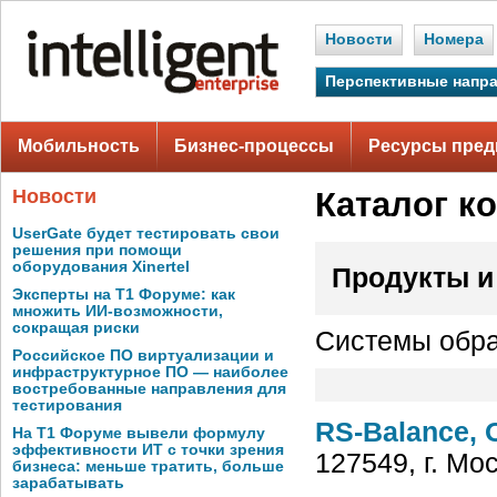
Новости
Номера
Перспективные напр
Мобильность
Бизнес-процессы
Ресурсы пред
Новости
Каталог к
UserGate будет тестировать свои
решения при помощи
оборудования Xinertel
Продукты и
Эксперты на Т1 Форуме: как
множить ИИ-возможности,
сокращая риски
Системы обра
Российское ПО виртуализации и
инфраструктурное ПО — наиболее
востребованные направления для
тестирования
RS-Balance,
На Т1 Форуме вывели формулу
эффективности ИТ с точки зрения
127549, г. Мо
бизнеса: меньше тратить, больше
зарабатывать