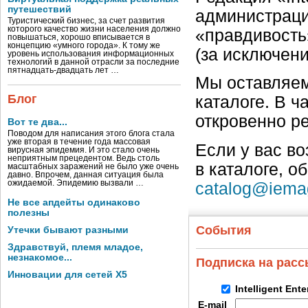
путешествий
администраци
Туристический бизнес, за счет развития
которого качество жизни населения должно
«правдивость
повышаться, хорошо вписывается в
концепцию «умного города». К тому же
(за исключен
уровень использования информационных
технологий в данной отрасли за последние
пятнадцать-двадцать лет …
Мы оставляем
Блог
каталоге. В ч
откровенно р
Вот те два...
Поводом для написания этого блога стала
уже вторая в течение года массовая
Если у вас в
вирусная эпидемия. И это стало очень
неприятным прецедентом. Ведь столь
в каталоге, о
масштабных заражений не было уже очень
давно. Впрочем, данная ситуация была
ожидаемой. Эпидемию вызвали …
catalog@iema
Не все апдейты одинаково
полезны
События
Утечки бывают разными
Здравствуй, племя младое,
незнакомое...
Подписка на рас
Инновации для сетей X5
Intelligent Ent
E-mail