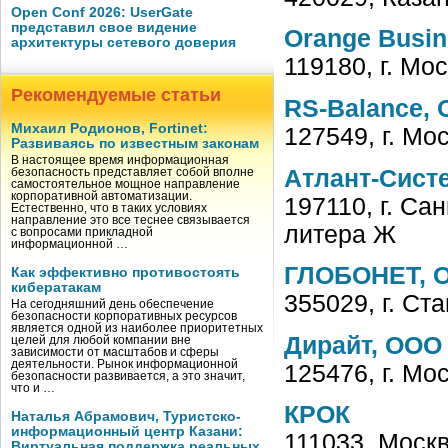
Open Conf 2026: UserGate
представил свое видение
Orange Busin
архитектуры сетевого доверия
119180, г. Мо
Рекомендуемые статьи
RS-Balance,
Михаил Родионов, Fortinet:
127549, г. Мо
Развиваясь по известным законам
В настоящее время информационная
Атлант-Сист
безопасность представляет собой вполне
самостоятельное мощное направление
корпоративной автоматизации.
197110, г. Сан
Естественно, что в таких условиях
направление это все теснее связывается
литера Ж
с вопросами прикладной
информационной …
ГЛОБОНЕТ, 
Как эффективно противостоять
кибератакам
355029, г. Ст
На сегодняшний день обеспечение
безопасности корпоративных ресурсов
является одной из наиболее приоритетных
Дирайт, ООО
целей для любой компании вне
зависимости от масштабов и сферы
деятельности. Рынок информационной
125476, г. Мо
безопасности развивается, а это значит,
что и …
КРОК
Наталья Абрамович, Туристско-
информационный центр Казани:
111033, Москв
Виртуальная поддержка реальных