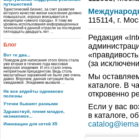
путешествий
Международ
Туристический бизнес, за счет развития
которого качество жизни населения должно
повышаться, хорошо вписывается в
115114, г. Мос
концепцию «умного города». К тому же
уровень использования информационных
технологий в данной отрасли за последние
пятнадцать-двадцать лет …
Редакция «Int
Блог
администраци
«правдивость
Вот те два...
Поводом для написания этого блога стала
(за исключен
уже вторая в течение года массовая
вирусная эпидемия. И это стало очень
неприятным прецедентом. Ведь столь
Мы оставляем
масштабных заражений не было уже очень
давно. Впрочем, данная ситуация была
ожидаемой. Эпидемию вызвали …
каталоге. В ч
Не все апдейты одинаково
откровенно р
полезны
Утечки бывают разными
Если у вас в
Здравствуй, племя младое,
в каталоге, о
незнакомое...
catalog@iema
Инновации для сетей X5