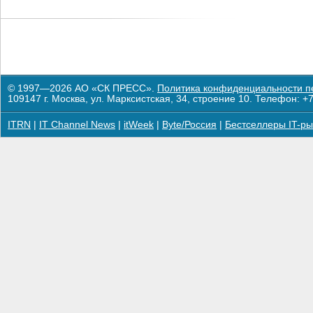
© 1997—2026 АО «СК ПРЕСС».
Политика конфиденциальности п
109147 г. Москва, ул. Марксистская, 34, строение 10. Телефон: +7
ITRN
|
IT Channel News
|
itWeek
|
Byte/Россия
|
Бестселлеры IT-ры