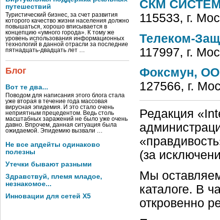
СКМ СИСТЕМ
путешествий
115533, г. Мо
Туристический бизнес, за счет развития
которого качество жизни населения должно
повышаться, хорошо вписывается в
концепцию «умного города». К тому же
Телеком-Защ
уровень использования информационных
технологий в данной отрасли за последние
117997, г. Мо
пятнадцать-двадцать лет …
Блог
Фоксмун, О
127566, г. Мо
Вот те два...
Поводом для написания этого блога стала
уже вторая в течение года массовая
вирусная эпидемия. И это стало очень
Редакция «Int
неприятным прецедентом. Ведь столь
масштабных заражений не было уже очень
администраци
давно. Впрочем, данная ситуация была
ожидаемой. Эпидемию вызвали …
«правдивость
Не все апдейты одинаково
полезны
(за исключен
Утечки бывают разными
Мы оставляем
Здравствуй, племя младое,
незнакомое...
каталоге. В ч
Инновации для сетей X5
откровенно р