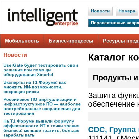
Новости
Номера
Перспективные напр
Мобильность
Бизнес-процессы
Ресурсы пред
Новости
Каталог к
UserGate будет тестировать свои
решения при помощи
оборудования Xinertel
Продукты и
Эксперты на Т1 Форуме: как
множить ИИ-возможности,
сокращая риски
Защита функц
Российское ПО виртуализации и
обеспечение 
инфраструктурное ПО — наиболее
востребованные направления для
тестирования
На Т1 Форуме вывели формулу
эффективности ИТ с точки зрения
CDC, Группа
бизнеса: меньше тратить, больше
зарабатывать
111141, г.Мос