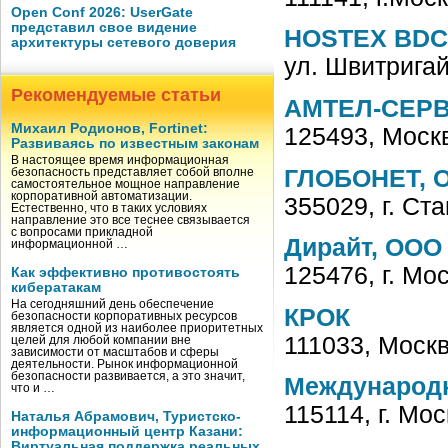
Open Conf 2026: UserGate
представил свое видение
HOSTEX BDC
архитектуры сетевого доверия
ул. Швитрига
Рекомендуемые статьи
АМТЕЛ-СЕРВ
Михаил Родионов, Fortinet:
125493, Моск
Развиваясь по известным законам
В настоящее время информационная
ГЛОБОНЕТ, 
безопасность представляет собой вполне
самостоятельное мощное направление
корпоративной автоматизации.
355029, г. Ст
Естественно, что в таких условиях
направление это все теснее связывается
с вопросами прикладной
Дирайт, ООО
информационной …
125476, г. Мо
Как эффективно противостоять
кибератакам
На сегодняшний день обеспечение
КРОК
безопасности корпоративных ресурсов
является одной из наиболее приоритетных
111033, Москв
целей для любой компании вне
зависимости от масштабов и сферы
деятельности. Рынок информационной
безопасности развивается, а это значит,
Международ
что и …
115114, г. Мос
Наталья Абрамович, Туристско-
информационный центр Казани:
Виртуальная поддержка реальных