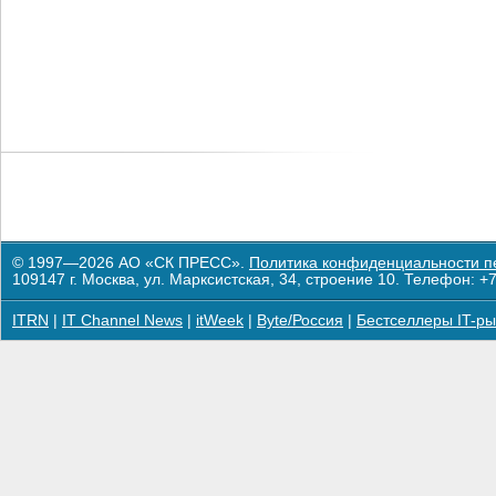
© 1997—2026 АО «СК ПРЕСС».
Политика конфиденциальности п
109147 г. Москва, ул. Марксистская, 34, строение 10. Телефон: +7
ITRN
|
IT Channel News
|
itWeek
|
Byte/Россия
|
Бестселлеры IT-ры