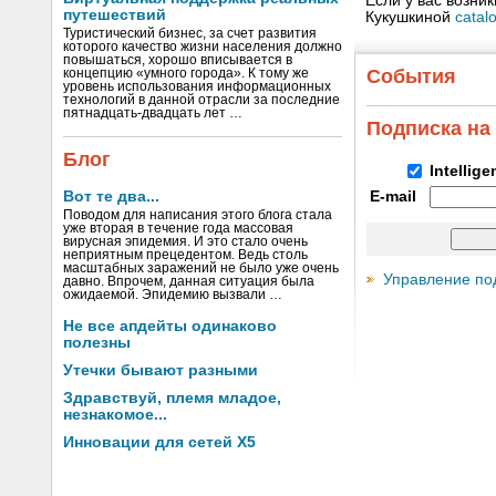
Если у вас возни
путешествий
Кукушкиной
catal
Туристический бизнес, за счет развития
которого качество жизни населения должно
повышаться, хорошо вписывается в
События
концепцию «умного города». К тому же
уровень использования информационных
технологий в данной отрасли за последние
пятнадцать-двадцать лет …
Подписка на
Блог
Intellig
Вот те два...
E-mail
Поводом для написания этого блога стала
уже вторая в течение года массовая
вирусная эпидемия. И это стало очень
неприятным прецедентом. Ведь столь
масштабных заражений не было уже очень
Управление по
давно. Впрочем, данная ситуация была
ожидаемой. Эпидемию вызвали …
Не все апдейты одинаково
полезны
Утечки бывают разными
Здравствуй, племя младое,
незнакомое...
Инновации для сетей X5