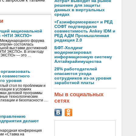
 с запросом к Татьяне
Астра» выводит на рынок
решение для защиты
данных в виртуальных
средах
жи
«Газинформсервис» и РЕД
СОФТ подтвердили
ущей национальной
совместимость Ankey IDM и
и «НТИ ЭКСПО»
РЕД АДМ Промышленная
редакция 2.0
V Международного форума
нопром» состоялась
БФТ-Холдинг
ьной выставки достижений
«НТИ ЭКСПО». В этом году
модернизировал
И ЭКСПО» — это …
информационную систему
Алтайкрайимущества
28% работодателей
 организовать
опасаются ухода
я совместного
сотрудников из-за уровня
го уровня
заработной платы
глый стол по проблемам и
зации в условиях
мках деловой программы
Мы в социальных
вные технологические
сетях
тизации и безопасности …
управлению
едприятия делают
ународная конференция
ми «Ставка на