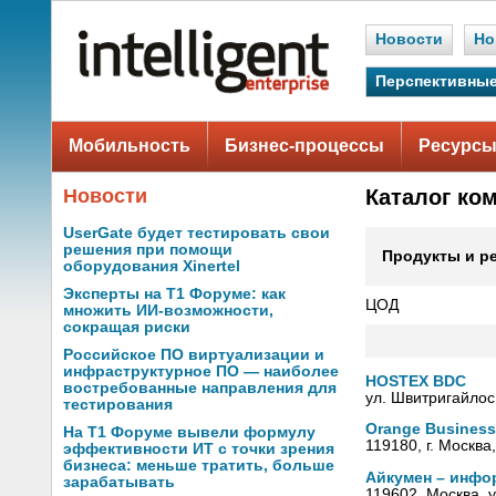
Новости
Но
Перспективные
Мобильность
Бизнес-процессы
Ресурсы
Новости
Каталог ко
UserGate будет тестировать свои
решения при помощи
Продукты и р
оборудования Xinertel
Эксперты на Т1 Форуме: как
ЦОД
множить ИИ-возможности,
сокращая риски
Российское ПО виртуализации и
инфраструктурное ПО — наиболее
HOSTEX BDC
востребованные направления для
ул. Швитригайлос
тестирования
Orange Business
На Т1 Форуме вывели формулу
119180, г. Москва
эффективности ИТ с точки зрения
бизнеса: меньше тратить, больше
Айкумен – инфо
зарабатывать
119602, Москва, у