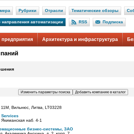
мера
Рубрики
Отрасли
Тематические обзоры
Со
 направления автоматизации
RSS
Подписка
 предприятия
Архитектура и инфраструктура
Бе
мпаний
ешения
 11М, Вильнюс, Литва, LT03228
 Services
, Якиманская наб. 4-1
рмационные бизнес-системы, ЗАО
л. Академика Анохина, д. 2, корп. 7