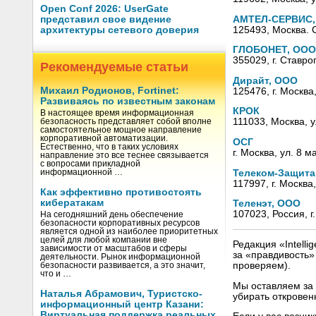
Open Conf 2026: UserGate
АМТЕЛ-СЕРВИС,
представил свое видение
125493, Москва. 
архитектуры сетевого доверия
ГЛОБОНЕТ, ООО
355029, г. Ставро
Рекомендуемые статьи
Дирайт, ООО
Михаил Родионов, Fortinet:
125476, г. Москва
Развиваясь по известным законам
КРОК
В настоящее время информационная
111033, Москва, у
безопасность представляет собой вполне
самостоятельное мощное направление
корпоративной автоматизации.
ОСГ
Естественно, что в таких условиях
г. Москва, ул. 8 м
направление это все теснее связывается
с вопросами прикладной
Телеком-Защита
информационной …
117997, г. Москва
Как эффективно противостоять
кибератакам
Теленэт, ООО
107023, Россия, г.
На сегодняшний день обеспечение
безопасности корпоративных ресурсов
является одной из наиболее приоритетных
целей для любой компании вне
Редакция «Intell
зависимости от масштабов и сферы
за «правдивость
деятельности. Рынок информационной
проверяем).
безопасности развивается, а это значит,
что и …
Мы оставляем за 
Наталья Абрамович, Туристско-
убирать открове
информационный центр Казани:
Виртуальная поддержка реальных