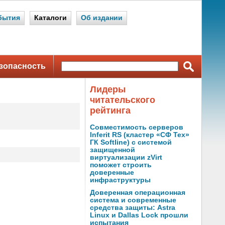
бытия
Каталоги
Об издании
зопасность
Лидеры
читательского
рейтинга
Совместимость серверов
Inferit RS (кластер «СФ Тех»
ГК Softline) с системой
защищенной
виртуализации zVirt
поможет строить
доверенные
инфраструктуры
Доверенная операционная
система и современные
средства защиты: Astra
Linux и Dallas Lock прошли
испытания