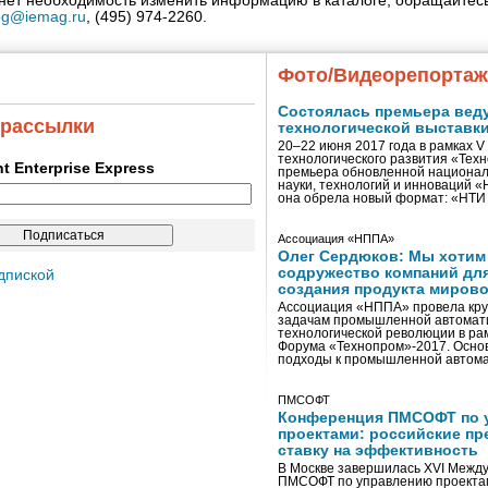
кнет необходимость изменить информацию в каталоге, обращайтесь
og@iemag.ru
, (495) 974-2260.
Фото/Видеорепорта
Состоялась премьера вед
 рассылки
технологической выставк
20–22 июня 2017 года в рамках 
технологического развития «Тех
ent Enterprise Express
премьера обновленной национал
науки, технологий и инноваций 
она обрела новый формат: «НТ
Ассоциация «НППА»
Олег Сердюков: Мы хотим
содружество компаний дл
дпиской
создания продукта мирово
Ассоциация «НППА» провела кру
задачам промышленной автомати
технологической революции в ра
Форума «Технопром»-2017. Осно
подходы к промышленной автома
ПМСОФТ
Конференция ПМСОФТ по 
проектами: российские пр
ставку на эффективность
В Москве завершилась XVI Межд
ПМСОФТ по управлению проекта