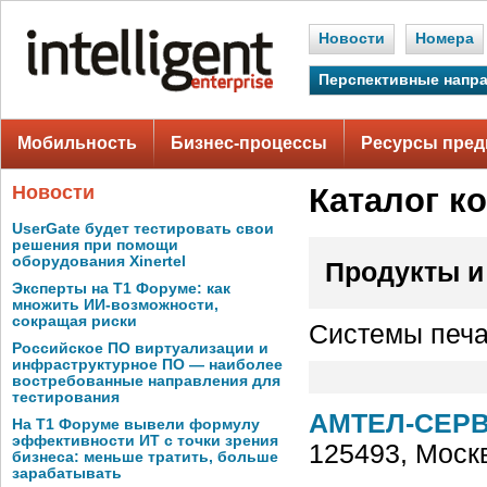
Новости
Номера
Перспективные напр
Мобильность
Бизнес-процессы
Ресурсы пред
Новости
Каталог к
UserGate будет тестировать свои
решения при помощи
оборудования Xinertel
Продукты и
Эксперты на Т1 Форуме: как
множить ИИ-возможности,
сокращая риски
Системы печа
Российское ПО виртуализации и
инфраструктурное ПО — наиболее
востребованные направления для
тестирования
АМТЕЛ-СЕРВ
На Т1 Форуме вывели формулу
эффективности ИТ с точки зрения
125493, Моск
бизнеса: меньше тратить, больше
зарабатывать