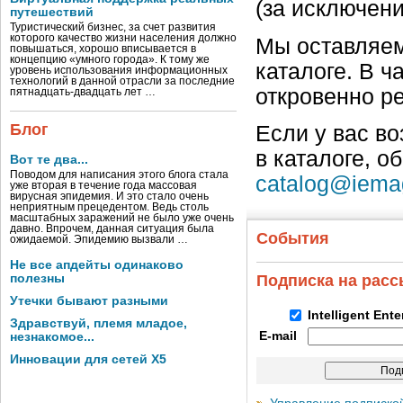
(за исключен
путешествий
Туристический бизнес, за счет развития
которого качество жизни населения должно
Мы оставляем
повышаться, хорошо вписывается в
концепцию «умного города». К тому же
каталоге. В ч
уровень использования информационных
технологий в данной отрасли за последние
откровенно р
пятнадцать-двадцать лет …
Блог
Если у вас в
в каталоге, о
Вот те два...
Поводом для написания этого блога стала
catalog@iema
уже вторая в течение года массовая
вирусная эпидемия. И это стало очень
неприятным прецедентом. Ведь столь
масштабных заражений не было уже очень
давно. Впрочем, данная ситуация была
События
ожидаемой. Эпидемию вызвали …
Не все апдейты одинаково
полезны
Подписка на рас
Утечки бывают разными
Intelligent Ent
Здравствуй, племя младое,
E-mail
незнакомое...
Инновации для сетей X5