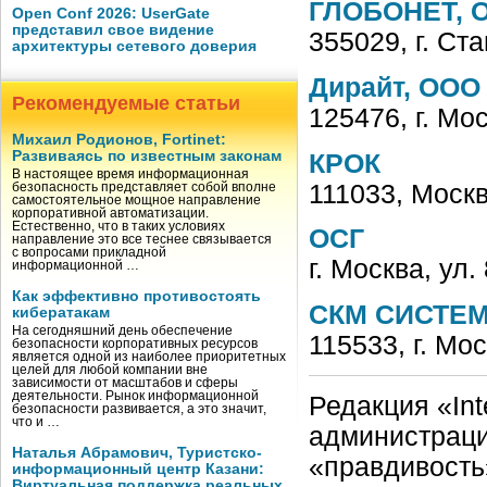
ГЛОБОНЕТ, 
Open Conf 2026: UserGate
представил свое видение
355029, г. Ст
архитектуры сетевого доверия
Дирайт, ООО
Рекомендуемые статьи
125476, г. Мо
Михаил Родионов, Fortinet:
Развиваясь по известным законам
КРОК
В настоящее время информационная
111033, Москв
безопасность представляет собой вполне
самостоятельное мощное направление
корпоративной автоматизации.
Естественно, что в таких условиях
ОСГ
направление это все теснее связывается
с вопросами прикладной
г. Москва, ул.
информационной …
Как эффективно противостоять
СКМ СИСТЕМ
кибератакам
На сегодняшний день обеспечение
115533, г. Мо
безопасности корпоративных ресурсов
является одной из наиболее приоритетных
целей для любой компании вне
зависимости от масштабов и сферы
деятельности. Рынок информационной
Редакция «Int
безопасности развивается, а это значит,
что и …
администраци
Наталья Абрамович, Туристско-
«правдивость
информационный центр Казани:
Виртуальная поддержка реальных