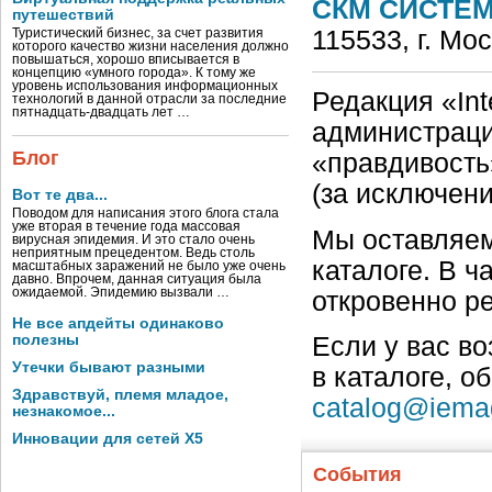
СКМ СИСТЕМ
путешествий
115533, г. Мо
Туристический бизнес, за счет развития
которого качество жизни населения должно
повышаться, хорошо вписывается в
концепцию «умного города». К тому же
уровень использования информационных
Редакция «Int
технологий в данной отрасли за последние
пятнадцать-двадцать лет …
администраци
Блог
«правдивость
(за исключен
Вот те два...
Поводом для написания этого блога стала
уже вторая в течение года массовая
Мы оставляем
вирусная эпидемия. И это стало очень
неприятным прецедентом. Ведь столь
каталоге. В ч
масштабных заражений не было уже очень
давно. Впрочем, данная ситуация была
ожидаемой. Эпидемию вызвали …
откровенно р
Не все апдейты одинаково
полезны
Если у вас в
Утечки бывают разными
в каталоге, о
Здравствуй, племя младое,
catalog@iema
незнакомое...
Инновации для сетей X5
События