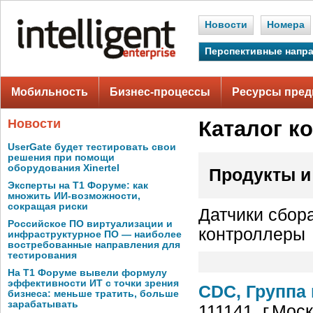
Новости
Номера
Перспективные напр
Мобильность
Бизнес-процессы
Ресурсы пред
Новости
Каталог к
UserGate будет тестировать свои
решения при помощи
оборудования Xinertel
Продукты и
Эксперты на Т1 Форуме: как
множить ИИ-возможности,
сокращая риски
Датчики сбор
Российское ПО виртуализации и
контроллеры
инфраструктурное ПО — наиболее
востребованные направления для
тестирования
На Т1 Форуме вывели формулу
эффективности ИТ с точки зрения
CDC, Группа
бизнеса: меньше тратить, больше
зарабатывать
111141, г.Мос