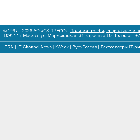
© 1997—2026 АО «СК ПРЕСС».
Политика конфиденциальности п
109147 г. Москва, ул. Марксистская, 34, строение 10. Телефон: +7
ITRN
|
IT Channel News
|
itWeek
|
Byte/Россия
|
Бестселлеры IT-ры