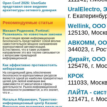
Open Conf 2026: UserGate
представил свое видение
UralElectro,
архитектуры сетевого доверия
г. Екатеринбу
Рекомендуемые статьи
Wellink, ООО
Михаил Родионов, Fortinet:
125130, Москв
Развиваясь по известным законам
В настоящее время информационная
АВКОММ, О
безопасность представляет собой вполне
самостоятельное мощное направление
корпоративной автоматизации.
344023, г. Рос
Естественно, что в таких условиях
направление это все теснее связывается
с вопросами прикладной
Дирайт, ООО
информационной …
125476, г. Мо
Как эффективно противостоять
кибератакам
На сегодняшний день обеспечение
КРОК
безопасности корпоративных ресурсов
является одной из наиболее приоритетных
111033, Москв
целей для любой компании вне
зависимости от масштабов и сферы
деятельности. Рынок информационной
безопасности развивается, а это значит,
ЛАЙТА - сис
что и …
121471, г. Мо
Наталья Абрамович, Туристско-
информационный центр Казани:
Виртуальная поддержка реальных