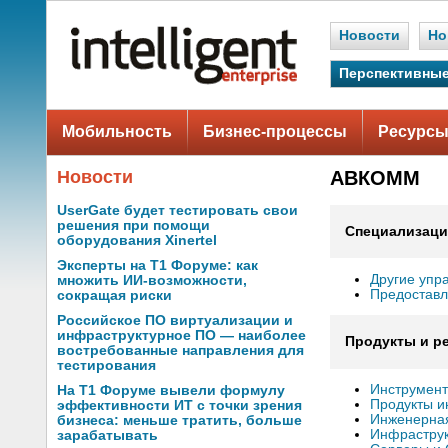
Новости
Но
Перспективные
Мобильность
Бизнес-процессы
Ресурсы
Новости
АВКОММ
UserGate будет тестировать свои
решения при помощи
Специализаци
оборудования Xinertel
Эксперты на Т1 Форуме: как
Другие упр
множить ИИ-возможности,
Предоставл
сокращая риски
Российское ПО виртуализации и
инфраструктурное ПО — наиболее
Продукты и р
востребованные направления для
тестирования
Инструмент
На Т1 Форуме вывели формулу
Продукты и
эффективности ИТ с точки зрения
Инженерная
бизнеса: меньше тратить, больше
Инфраструк
зарабатывать