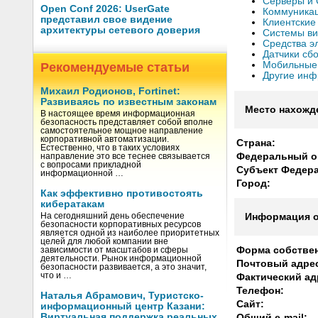
Серверы и
Open Conf 2026: UserGate
Коммуника
представил свое видение
Клиентские
архитектуры сетевого доверия
Системы ви
Средства э
Датчики сб
Мобильные 
Рекомендуемые статьи
Другие инф
Михаил Родионов, Fortinet:
Развиваясь по известным законам
Место нахожд
В настоящее время информационная
безопасность представляет собой вполне
самостоятельное мощное направление
корпоративной автоматизации.
Страна:
Естественно, что в таких условиях
Федеральный о
направление это все теснее связывается
с вопросами прикладной
Субъект Федер
информационной …
Город:
Как эффективно противостоять
кибератакам
Информация о
На сегодняшний день обеспечение
безопасности корпоративных ресурсов
является одной из наиболее приоритетных
целей для любой компании вне
Форма собствен
зависимости от масштабов и сферы
деятельности. Рынок информационной
Почтовый адре
безопасности развивается, а это значит,
что и …
Фактический ад
Телефон:
Наталья Абрамович, Туристско-
Сайт:
информационный центр Казани:
Виртуальная поддержка реальных
Общий e-mail: