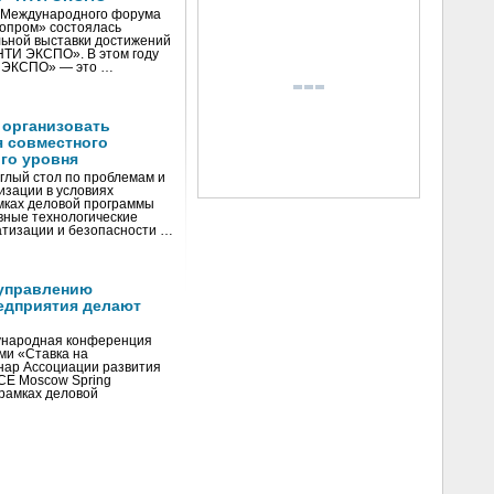
V Международного форума
нопром» состоялась
ьной выставки достижений
«НТИ ЭКСПО». В этом году
И ЭКСПО» — это …
 организовать
я совместного
го уровня
глый стол по проблемам и
зации в условиях
мках деловой программы
вные технологические
тизации и безопасности …
управлению
едприятия делают
ународная конференция
ми «Ставка на
инар Ассоциации развития
CE Moscow Spring
рамках деловой