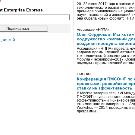
20–22 июня 2017 года в рамках 
технологического развития «Тех
ent Enterprise Express
премьера обновленной национал
науки, технологий и инноваций 
она обрела новый формат: «НТ
Ассоциация «НППА»
Олег Сердюков: Мы хотим
содружество компаний дл
дпиской
создания продукта мирово
Ассоциация «НППА» провела кру
задачам промышленной автомати
технологической революции в ра
Форума «Технопром»-2017. Осно
подходы к промышленной автома
ПМСОФТ
Конференция ПМСОФТ по 
проектами: российские пр
ставку на эффективность
В Москве завершилась XVI Межд
ПМСОФТ по управлению проекта
эффективность» и II бизнес-сем
стоимостного инжиниринга — AA
Workshop — 2017, проводимый в 
программы …