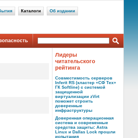
бытия
Каталоги
Об издании
зопасность
Лидеры
читательского
рейтинга
Совместимость серверов
Inferit RS (кластер «СФ Тех»
ГК Softline) с системой
защищенной
виртуализации zVirt
поможет строить
доверенные
инфраструктуры
Доверенная операционная
система и современные
средства защиты: Astra
Linux и Dallas Lock прошли
испытания