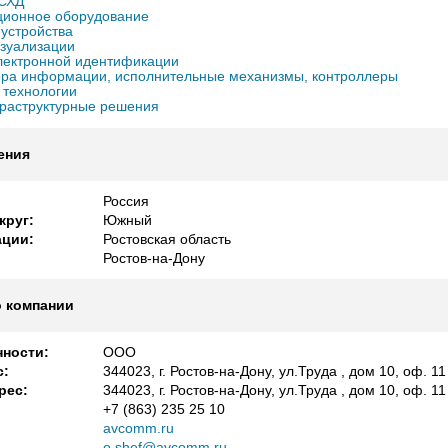
 СХД
ционное оборудование
 устройства
зуализации
лектронной идентификации
ора информации, исполнительные механизмы, контроллеры
технологии
раструктурные решения
ения
Россия
круг:
Южный
ации:
Ростовская область
Ростов-на-Дону
 компании
ности:
ООО
с:
344023, г. Ростов-на-Дону, ул.Труда , дом 10, оф. 11
рес:
344023, г. Ростов-на-Дону, ул.Труда , дом 10, оф. 11
+7 (863) 235 25 10
avcomm.ru
o.shef@avcomm.ru