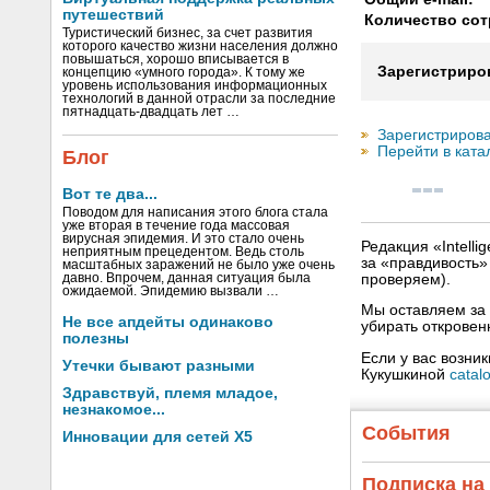
путешествий
Количество сот
Туристический бизнес, за счет развития
которого качество жизни населения должно
повышаться, хорошо вписывается в
Зарегистриро
концепцию «умного города». К тому же
уровень использования информационных
технологий в данной отрасли за последние
пятнадцать-двадцать лет …
Зарегистрирова
Перейти в ката
Блог
Вот те два...
Поводом для написания этого блога стала
уже вторая в течение года массовая
вирусная эпидемия. И это стало очень
Редакция «Intell
неприятным прецедентом. Ведь столь
за «правдивость
масштабных заражений не было уже очень
проверяем).
давно. Впрочем, данная ситуация была
ожидаемой. Эпидемию вызвали …
Мы оставляем за 
Не все апдейты одинаково
убирать открове
полезны
Если у вас возни
Утечки бывают разными
Кукушкиной
catal
Здравствуй, племя младое,
незнакомое...
События
Инновации для сетей X5
Подписка на