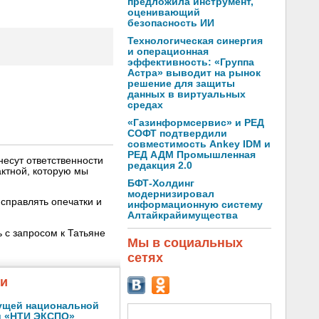
предложила инструмент,
оценивающий
безопасность ИИ
Технологическая синергия
и операционная
эффективность: «Группа
Астра» выводит на рынок
решение для защиты
данных в виртуальных
средах
«Газинформсервис» и РЕД
СОФТ подтвердили
совместимость Ankey IDM и
РЕД АДМ Промышленная
несут ответственности
редакция 2.0
ктной, которую мы
БФТ-Холдинг
модернизировал
справлять опечатки и
информационную систему
Алтайкрайимущества
 с запросом к Татьяне
Мы в социальных
сетях
жи
ущей национальной
и «НТИ ЭКСПО»