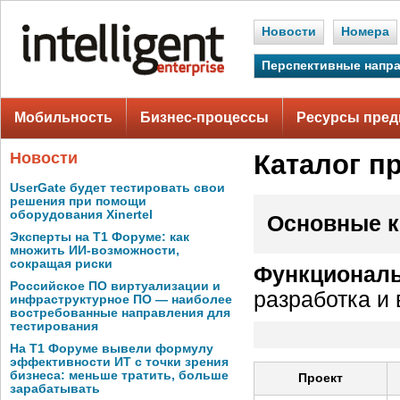
Новости
Номера
Перспективные напр
Мобильность
Бизнес-процессы
Ресурсы пред
Новости
Каталог п
UserGate будет тестировать свои
решения при помощи
оборудования Xinertel
Основные к
Эксперты на Т1 Форуме: как
множить ИИ-возможности,
сокращая риски
Функциональ
Российское ПО виртуализации и
разработка и
инфраструктурное ПО — наиболее
востребованные направления для
тестирования
На Т1 Форуме вывели формулу
эффективности ИТ с точки зрения
бизнеса: меньше тратить, больше
Проект
зарабатывать