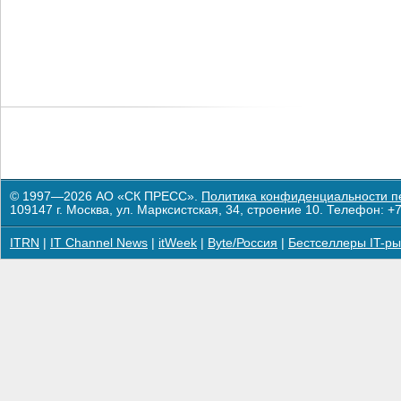
© 1997—2026 АО «СК ПРЕСС».
Политика конфиденциальности п
109147 г. Москва, ул. Марксистская, 34, строение 10. Телефон: +7
ITRN
|
IT Channel News
|
itWeek
|
Byte/Россия
|
Бестселлеры IT-ры