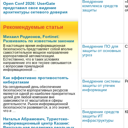
Внедрение
«
Open Conf 2026: UserGate
комплекса средств
ц
представил свое видение
защиты
о
архитектуры сетевого доверия
Рекомендуемые статьи
Михаил Родионов, Fortinet:
Развиваясь по известным законам
В настоящее время информационная
Внедрение ПО для
С
безопасность представляет собой вполне
защиты от основных
самостоятельное мощное направление
угроз
корпоративной автоматизации.
Естественно, что в таких условиях
направление это все теснее связывается
с вопросами прикладной
информационной …
Как эффективно противостоять
Внедрение системы
Р
кибератакам
защиты от утечек
На сегодняшний день обеспечение
информации
безопасности корпоративных ресурсов
является одной из наиболее приоритетных
целей для любой компании вне
зависимости от масштабов и сферы
деятельности. Рынок информационной
безопасности развивается, а это значит,
что и …
Внедрение средств
К
защиты ИТ
Наталья Абрамович, Туристско-
инфраструктуры
информационный центр Казани:
Виртуальная поддержка реальных