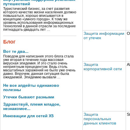
путешествий
Туристический бизнес, за счет развития
которого качество жизни населения должно
повышаться, хорошо вписывается в
концепцию «умного города». К тому же
уровень использования информационных
технологий в данной отрасли за последние
пятнадцать-двадцать лет …
Защита информации
О
от утечек
Блог
Вот те два...
Поводом для написания этого блога стала
уже вторая в течение года массовая
вирусная эпидемия. И это стало очень
Защита
А
неприятным прецедентом. Ведь столь
корпоративной сети
масштабных заражений не было уже очень
давно. Впрочем, данная ситуация была
ожидаемой. Эпидемию вызвали …
Не все апдейты одинаково
полезны
Утечки бывают разными
Здравствуй, племя младое,
незнакомое...
Защита
S
Инновации для сетей X5
персональных
данных клиентов