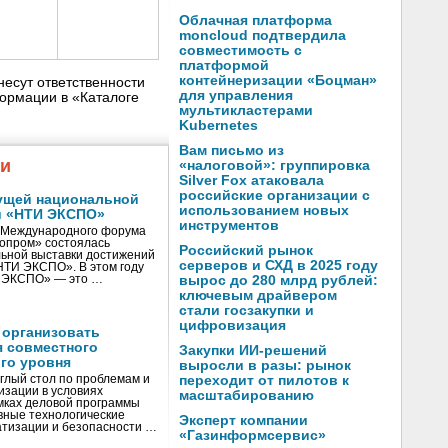
Облачная платформа
moncloud подтвердила
совместимость с
платформой
контейнеризации «Боцман»
несут ответственности
для управления
ормации в «Каталоге
мультикластерами
Kubernetes
Вам письмо из
жи
«налоговой»: группировка
Silver Fox атаковала
российские организации с
ущей национальной
использованием новых
и «НТИ ЭКСПО»
инструментов
V Международного форума
нопром» состоялась
Российский рынок
ьной выставки достижений
серверов и СХД в 2025 году
«НТИ ЭКСПО». В этом году
И ЭКСПО» — это …
вырос до 280 млрд рублей:
ключевым драйвером
стали госзакупки и
цифровизация
 организовать
я совместного
Закупки ИИ-решений
го уровня
выросли в разы: рынок
глый стол по проблемам и
переходит от пилотов к
зации в условиях
масштабированию
мках деловой программы
вные технологические
Эксперт компании
тизации и безопасности …
«Газинформсервис»