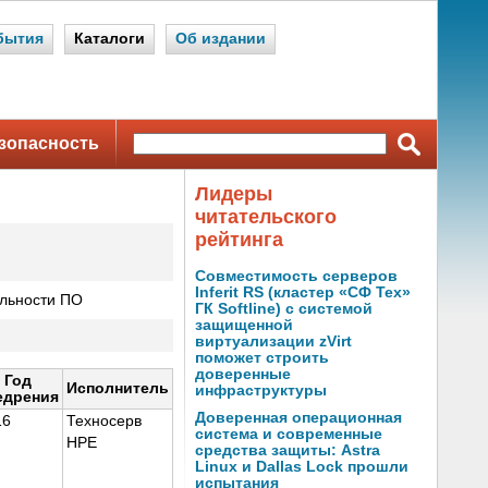
бытия
Каталоги
Об издании
зопасность
Лидеры
читательского
рейтинга
Совместимость серверов
Inferit RS (кластер «СФ Тех»
льности ПО
ГК Softline) с системой
защищенной
виртуализации zVirt
поможет строить
доверенные
Год
Исполнитель
инфраструктуры
едрения
Доверенная операционная
16
Техносерв
система и современные
HPE
средства защиты: Astra
Linux и Dallas Lock прошли
испытания