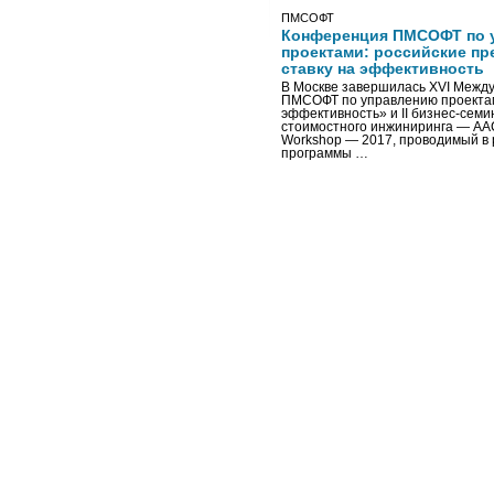
ПМСОФТ
Конференция ПМСОФТ по 
проектами: российские пр
ставку на эффективность
В Москве завершилась XVI Межд
ПМСОФТ по управлению проекта
эффективность» и II бизнес-сем
стоимостного инжиниринга — AA
Workshop — 2017, проводимый в 
программы …