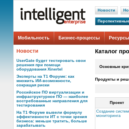
Новости
Но
Перспективные
Мобильность
Бизнес-процессы
Ресурсы
Новости
Каталог пр
UserGate будет тестировать свои
решения при помощи
Основные кри
оборудования Xinertel
Эксперты на Т1 Форуме: как
Продукты и реш
множить ИИ-возможности,
сокращая риски
Российское ПО виртуализации и
инфраструктурное ПО — наиболее
востребованные направления для
Проект
тестирования
Создание систе
На Т1 Форуме вывели формулу
мониторинга
эффективности ИТ с точки зрения
бизнеса: меньше тратить, больше
зарабатывать