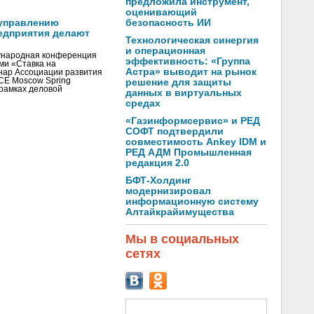
предложила инструмент,
оценивающий
управлению
безопасность ИИ
едприятия делают
Технологическая синергия
и операционная
ународная конференция
эффективность: «Группа
ми «Ставка на
Астра» выводит на рынок
инар Ассоциации развития
CE Moscow Spring
решение для защиты
рамках деловой
данных в виртуальных
средах
«Газинформсервис» и РЕД
СОФТ подтвердили
совместимость Ankey IDM и
РЕД АДМ Промышленная
редакция 2.0
БФТ-Холдинг
модернизировал
информационную систему
Алтайкрайимущества
Мы в социальных
сетях