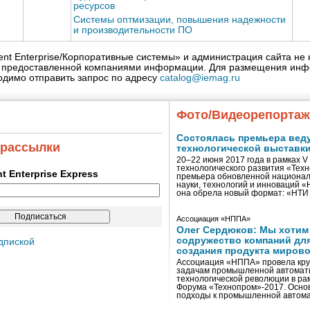
ресурсов
Системы оптмизации, повышения надежности
и производительности ПО
igent Enterprise/Корпоративные системы» и администрация сайта не 
» предоставленной компаниями информации. Для размещения инф
одимо отправить запрос по адресу
catalog@iemag.ru
Фото/Видеорепорта
Состоялась премьера вед
 рассылки
технологической выставк
20–22 июня 2017 года в рамках 
технологического развития «Тех
ent Enterprise Express
премьера обновленной национал
науки, технологий и инноваций 
она обрела новый формат: «НТ
Ассоциация «НППА»
Олег Сердюков: Мы хотим
содружество компаний дл
дпиской
создания продукта мирово
Ассоциация «НППА» провела кру
задачам промышленной автомати
технологической революции в ра
Форума «Технопром»-2017. Осно
подходы к промышленной автома