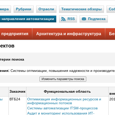
мера
Рубрики
Отрасли
Тематические обзоры
Со
 направления автоматизации
RSS
Подписка
 предприятия
Архитектура и инфраструктура
Бе
оектов
терии поиска
ения:
Системы оптмизации, повышения надежности и производите
Заказчик
Функциональная область
вн
мы
ВТБ24
Оптимизация информационных ресурсов и
20
информационных потоков
Системы автоматизации ITSM-процессов
Аудит и мониторинг использования ИТ-