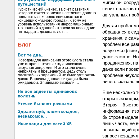
мигом бы сооруд
путешествий
своих пользоват
Туристический бизнес, за счет развития
которого качество жизни населения должно
актуальных проб
повышаться, хорошо вписывается в
концепцию «умного города». К тому же
уровень использования информационных
Другая проблема 
технологий в данной отрасли за последние
обращался к сид
пятнадцать-двадцать лет …
хранения, и сам
проблем все рав
Блог
новую «софтинку»
Вот те два...
даже сложно. Но
Поводом для написания этого блога стала
продвижения, на
уже вторая в течение года массовая
вирусная эпидемия. И это стало очень
даже если проек
неприятным прецедентом. Ведь столь
проблеме неукло
масштабных заражений не было уже очень
давно. Впрочем, данная ситуация была
ничего сказано н
ожидаемой. Эпидемию вызвали …
Не все апдейты одинаково
Еще несколько т
полезны
открытым кодом,
Утечки бывают разными
Вторая – быстро
информация, изоб
Здравствуй, племя младое,
незнакомое...
быстрое выделен
лишь часть, не 
Инновации для сетей X5
повышающий про
запрос незадачл