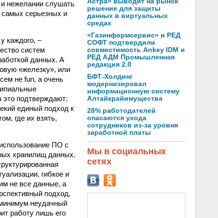
Астра» выводит на рынок
и и нежелании слушать
решение для защиты
з самых серьезных и
данных в виртуальных
средах
«Газинформсервис» и РЕД
у каждого, –
СОФТ подтвердили
жество систем
совместимость Ankey IDM и
РЕД АДМ Промышленная
работкой данных. А
редакция 2.0
новую «железку», или
БФТ-Холдинг
сем не fun, а очень
модернизировал
ципиальные
информационную систему
в это подтверждают:
Алтайкрайимущества
некий единый подход к
28% работодателей
м, где их взять,
опасаются ухода
сотрудников из-за уровня
заработной платы
 использование ПО с
Мы в социальных
вных хранилищ данных.
сетях
труктурированная
туализации, гибкое и
м не все данные, а
ерспективный подход,
 минимум неудачный
рит работу лишь его