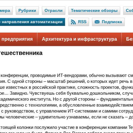
мера
Рубрики
Отрасли
Тематические обзоры
Со
 направления автоматизации
RSS
Подписка
 предприятия
Архитектура и инфраструктура
Бе
тешественника
конференции, проводимые ИТ-вендорами, обычно вызывают см
ния. С одной стороны – масштаб решений, о которых идет речь в
ше известных в российской практике, сложность проектов, фун
ое… Завидно. Чувствуешь себя буквально дошкольником, случ
кадемического института. Но с другой стороны – фундаменталь
редственно с технологиями, а обусловленные взаимодействием
 с руководством, с управлением ИТ-системами и самими сотруд
ы человеческие – удивительно узнаваемы, если не сказать – д
тоящей колонки послужило участие в конференции компании Ter