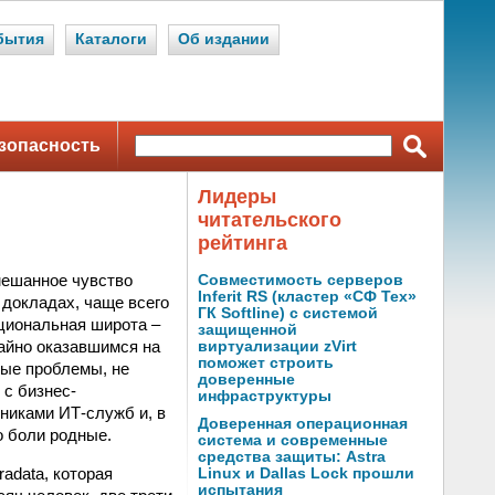
бытия
Каталоги
Об издании
зопасность
Лидеры
читательского
рейтинга
ешанное чувство
Совместимость серверов
Inferit RS (кластер «СФ Тех»
 докладах, чаще всего
ГК Softline) с системой
кциональная широта –
защищенной
айно оказавшимся на
виртуализации zVirt
поможет строить
ные проблемы, не
доверенные
 с бизнес-
инфраструктуры
никами ИТ-служб и, в
Доверенная операционная
о боли родные.
система и современные
средства защиты: Astra
adata, которая
Linux и Dallas Lock прошли
испытания