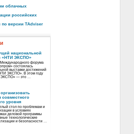
ами облачных
ации российских
по версии TAdviser
жи
ущей национальной
и «НТИ ЭКСПО»
V Международного форума
нопром» состоялась
ьной выставки достижений
«НТИ ЭКСПО». В этом году
И ЭКСПО» — это …
 организовать
я совместного
го уровня
глый стол по проблемам и
зации в условиях
мках деловой программы
вные технологические
тизации и безопасности …