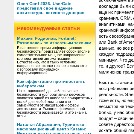
исключением в э
Open Conf 2026: UserGate
докладов были с
представил свое видение
еще их применять
архитектуры сетевого доверия
хранения, CRM, с
аналитиками, на
Рекомендуемые статьи
хранимой информ
есть своеобразн
Михаил Родионов, Fortinet:
или Bank of Amer
Развиваясь по известным законам
данных, но все р
В настоящее время информационная
безопасность представляет собой вполне
каждом подразде
самостоятельное мощное направление
корпоративной автоматизации.
минимум. Что де
Естественно, что в таких условиях
то, и другое? Ес
направление это все теснее связывается
с вопросами прикладной
миллионов транз
информационной …
Как эффективно противостоять
Быстро становитс
кибератакам
востребованы ре
На сегодняшний день обеспечение
реальности. Элек
безопасности корпоративных ресурсов
является одной из наиболее приоритетных
тоже есть, но е
целей для любой компании вне
зависимости от масштабов и сферы
несмотря не тех
деятельности. Рынок информационной
боль», у нас об
безопасности развивается, а это значит,
что и …
пойдет – свой ч
совете директор
Наталья Абрамович, Туристско-
информационный центр Казани:
искать общий язы
Виртуальная поддержка реальных