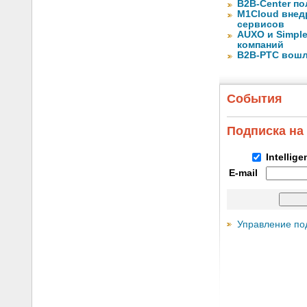
B2B-Center по
M1Cloud внед
сервисов
AUXO и Simpl
компаний
B2B-РТС вошл
События
Подписка на
Intellig
E-mail
Управление по