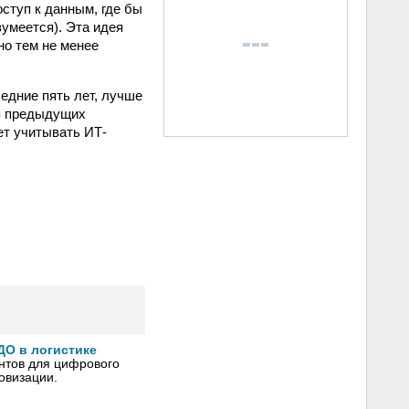
ступ к данным, где бы
зумеется). Эта идея
но тем не менее
едние пять лет, лучше
из предыдущих
ет учитывать ИТ-
ДО в логистике
нтов для цифрового
овизации.