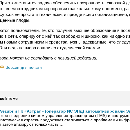
При этом ставится задача обеспечить прозрачность, сквозной до
сь, всем сотрудникам корпорации (насколько кому положено, ра
урсов не проста и технически, и прежде всего организационно, 
 ценные плоды.
яются пользователи. Те, кто получил высшее образование в посл
 в сети, оперируют с ней так свободно и широко, как ни одно 
им новым сотрудникам и средства нужны адекватные, что следу
Они ведь не вчера сошли со студенческой скамьи.
тора может не совпадать с позицией редакции.
Версия для печати
жей теме
Vezubr и ГК «Астрал» (оператор ИС ЭПД) автоматизировали Э
окое внедрение систем управления транспортом (TMS) и инструме
гистическая отрасль продолжает сталкиваться с проблемами цифр
 автоматизируют только часть …