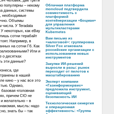
яч человек, две трети
ло популярны – некому
Облачная платформа
moncloud подтвердила
аза данных, системы
совместимость с
сы, необходимые
платформой
нечно. Объемы
контейнеризации «Боцман»
для управления
числа. У Teradata
мультикластерами
 У некоторых, как eBay
Kubernetes
 лишь сотни терабайт
Вам письмо из
тоят. Например, в
«налоговой»: группировка
нных на сотни Гб. Как
Silver Fox атаковала
российские организации с
нтрализованными? Или и
использованием новых
е о десятках
инструментов
ть эти данные?
Закупки ИИ-решений
выросли в разы: рынок
знеса, где
переходит от пилотов к
странены в нашей
масштабированию
е кино – у нас все это
Эксперт компании
стью. Однако,
«Газинформсервис»
предложила инструмент,
 базовая «головная
оценивающий
ях, причем CIO не
безопасность ИИ
 и желательно – в
Технологическая синергия
знакомая, мысль: надо
и операционная
но, знать бы – так
эффективность: «Группа