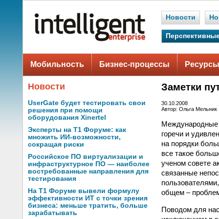
Новости
Но
Перспективные
Мобильность
Бизнес-процессы
Ресурсы
Новости
Заметки пу
UserGate будет тестировать свои
30.10.2008
Автор: Ольга Мельник
решения при помощи
оборудования Xinertel
Международные 
Эксперты на Т1 Форуме: как
горечи и удивле
множить ИИ-возможности,
на порядки боль
сокращая риски
все такое больш
Российское ПО виртуализации и
ученом совете а
инфраструктурное ПО — наиболее
востребованные направления для
связанные непос
тестирования
пользователями,
На Т1 Форуме вывели формулу
общем – проблем
эффективности ИТ с точки зрения
бизнеса: меньше тратить, больше
Поводом для нас
зарабатывать