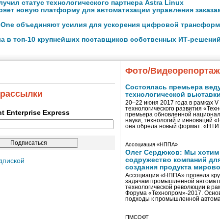
лучил статус технологического партнера Astra Linux
ряет новую платформу для автоматизации управления заказ
eOne объединяют усилия для ускорения цифровой трансформ
а в топ-10 крупнейших поставщиков собственных ИТ-решений 
Фото/Видеорепорта
Состоялась премьера вед
 рассылки
технологической выставк
20–22 июня 2017 года в рамках 
технологического развития «Тех
ent Enterprise Express
премьера обновленной национал
науки, технологий и инноваций 
она обрела новый формат: «НТ
Ассоциация «НППА»
Олег Сердюков: Мы хотим
содружество компаний дл
дпиской
создания продукта мирово
Ассоциация «НППА» провела кру
задачам промышленной автомати
технологической революции в ра
Форума «Технопром»-2017. Осно
подходы к промышленной автома
ПМСОФТ