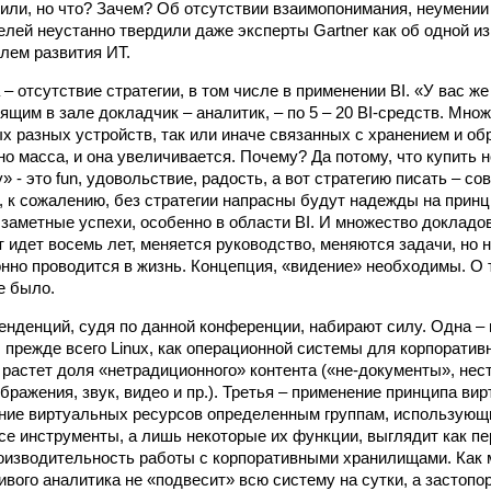
или, но что? Зачем? Об отсутствии взаимопонимания, неумени
елей неустанно твердили даже эксперты Gartner как об одной и
лем развития ИТ.
– отсутствие стратегии, в том числе в применении BI. «У вас же 
ящим в зале докладчик – аналитик, – по 5 – 20 BI-средств. Мно
ых разных устройств, так или иначе связанных с хранением и об
но масса, и она увеличивается. Почему? Да потому, что купить 
 - это fun, удовольствие, радость, а вот стратегию писать – сов
, к сожалению, без стратегии напрасны будут надежды на прин
 заметные успехи, особенно в области BI. И множество докладо
т идет восемь лет, меняется руководство, меняются задачи, но 
нно проводится в жизнь. Концепция, «видение» необходимы. О то
е было.
енденций, судя по данной конференции, набирают силу. Одна –
 прежде всего Linux, как операционной системы для корпорати
 растет доля «нетрадиционного» контента («не-документы», нес
ражения, звук, видео и пр.). Третья – применение принципа вир
ие виртуальных ресурсов определенным группам, использующи
все инструменты, а лишь некоторые их функции, выглядит как п
изводительность работы с корпоративными хранилищами. Как
ивого аналитика не «подвесит» всю систему на сутки, а застопо