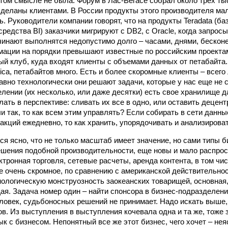
том смысле не была. Форум в Лас-Вегасе собрал около трех тыс
деланы клиентами. В России продукты этого производителя ма
. Руководители компании говорят, что на продукты Teradata (б
редства BI) заказчики мигрируют с DB2, c Oracle, когда запро
чинают выполнятся недопустимо долго – часами, днями, беско
ации на порядки превышают известные по российским проектам 
ый клуб, куда входят клиенты с объемами данных от петабайта.
ica, петабайтов много. Есть и более скоромные клиенты – всего
авно технологически они решают задачи, которые у нас еще не с
лении (их несколько, или даже десятки) есть свое хранилище да
лать в перспективе: сливать их все в одно, или оставить деце
ли так, то как всем этим управлять? Если собирать в сети данны
акций ежедневно, то как хранить, упорядочивать и анализирова
я ясно, что не только масштаб имеет значение, но сами типы би
шения подобной производительности, еще новы и мало распро
тронная торговля, сетевые расчеты, аренда контента, в том числ
ще очень скромное, по сравнению с американской действительно
нологическую монструозность заокеанских товарищей, основная,
щая. Задача номер один – найти спонсора в бизнес-подразделени
еловек, судьбоносных решений не принимает. Надо искать выше,
ов. Из выступления в выступления кочевала одна и та же, тоже 
к с бизнесом. Непонятный все же этот бизнес, чего хочет – неяс