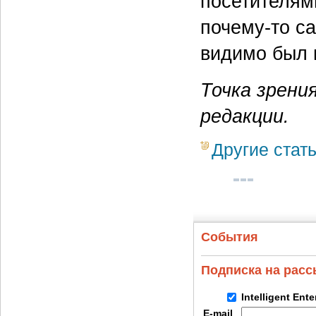
посетителями
почему-то са
видимо был 
Точка зрени
редакции.
Другие стат
События
Подписка на рас
Intelligent Ent
E-mail