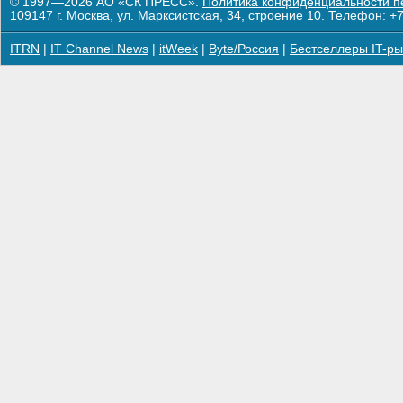
© 1997—2026 АО «СК ПРЕСС».
Политика конфиденциальности п
109147 г. Москва, ул. Марксистская, 34, строение 10. Телефон: +7
ITRN
|
IT Channel News
|
itWeek
|
Byte/Россия
|
Бестселлеры IT-ры