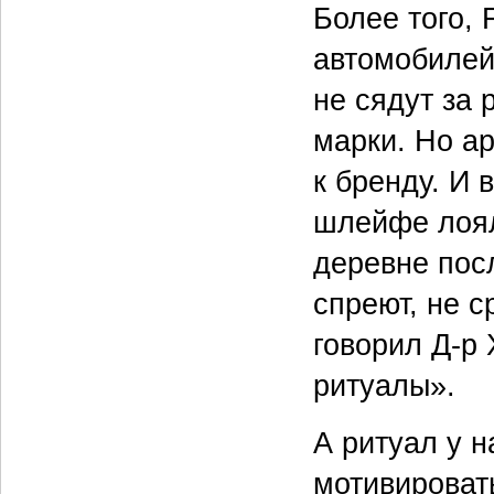
Более того, 
автомобилей.
не сядут за
марки. Но а
к бренду. И 
шлейфе лоял
деревне посл
спреют, не 
говорил Д-р 
ритуалы».
А ритуал у н
мотивировать