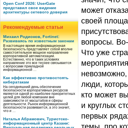
Open Conf 2026: UserGate
представил свое видение
может отказ
архитектуры сетевого доверия
своей площа
Рекомендуемые статьи
присутствова
Михаил Родионов, Fortinet:
вопросы. Во
Развиваясь по известным законам
В настоящее время информационная
безопасность представляет собой вполне
Что уже стра
самостоятельное мощное направление
корпоративной автоматизации.
Естественно, что в таких условиях
мероприятия
направление это все теснее связывается
с вопросами прикладной
информационной …
невозможно,
Как эффективно противостоять
люди, которы
кибератакам
На сегодняшний день обеспечение
безопасности корпоративных ресурсов
кто может в
является одной из наиболее приоритетных
целей для любой компании вне
зависимости от масштабов и сферы
и круглых ст
деятельности. Рынок информационной
безопасности развивается, а это значит,
что и …
первых ряда
Наталья Абрамович, Туристско-
информационный центр Казани:
темы, про ко
Виртуальная поддержка реальных