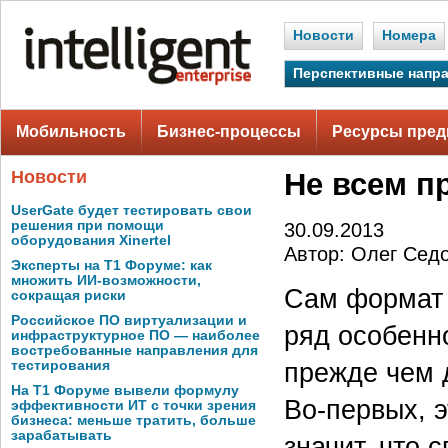
Новости
Номера
Перспективные напр
Мобильность
Бизнес-процессы
Ресурсы пред
Новости
Не всем 
UserGate будет тестировать свои
решения при помощи
30.09.2013
оборудования Xinertel
Автор: Олег Сед
Эксперты на Т1 Форуме: как
множить ИИ-возможности,
Сам формат I
сокращая риски
Российское ПО виртуализации и
ряд особенн
инфраструктурное ПО — наиболее
востребованные направления для
прежде чем д
тестирования
На Т1 Форуме вывели формулу
Во-первых, 
эффективности ИТ с точки зрения
бизнеса: меньше тратить, больше
зарабатывать
значит, что 