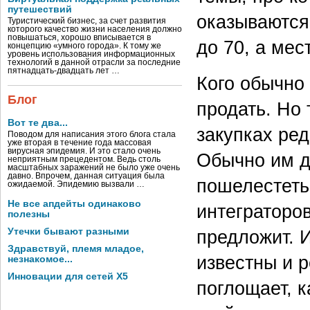
путешествий
оказываются 
Туристический бизнес, за счет развития
которого качество жизни населения должно
повышаться, хорошо вписывается в
до 70, а мес
концепцию «умного города». К тому же
уровень использования информационных
технологий в данной отрасли за последние
пятнадцать-двадцать лет …
Кого обычно
Блог
продать. Но
Вот те два...
закупках ре
Поводом для написания этого блога стала
уже вторая в течение года массовая
вирусная эпидемия. И это стало очень
Обычно им д
неприятным прецедентом. Ведь столь
масштабных заражений не было уже очень
давно. Впрочем, данная ситуация была
пошелестеть
ожидаемой. Эпидемию вызвали …
Не все апдейты одинаково
интеграторов
полезны
Утечки бывают разными
предложит. 
Здравствуй, племя младое,
известны и 
незнакомое...
Инновации для сетей X5
поглощает, к