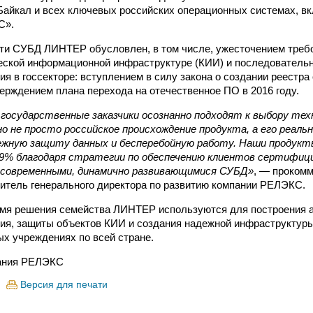
Байкал и всех ключевых российских операционных системах, вкл
С».
ти СУБД ЛИНТЕР обусловлен, в том числе, ужесточением треб
еской информационной инфраструктуре (КИИ) и последовательн
я в госсекторе: вступлением в силу закона о создании реестра
тверждением плана перехода на отечественное ПО в 2016 году.
государственные заказчики осознанно подходят к выбору техн
о не просто российское происхождение продукта, а его реаль
ежную защиту данных и бесперебойную работу. Наши продукт
й 9% благодаря стратегии по обеспечению клиентов сертифиц
 современными, динамично развивающимися СУБД»
, — проком
титель генерального директора по развитию компании РЕЛЭКС.
емя решения семейства ЛИНТЕР используются для построения 
ия, защиты объектов КИИ и создания надежной инфраструктур
ых учреждениях по всей стране.
ания РЕЛЭКС
Версия для печати