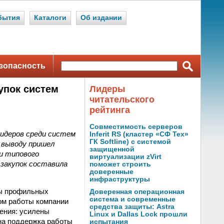
бытия
Каталоги
Об издании
зопасность
упок систем
Лидеры
читательского
рейтинга
Совместимость серверов
идеров среди систем
Inferit RS (кластер «СФ Тех»
ГК Softline) с системой
 выводу пришел
защищенной
и типового
виртуализации zVirt
закупок составила
поможет строить
доверенные
инфраструктуры
ны профильных
Доверенная операционная
система и современные
ом работы компании
средства защиты: Astra
ения: усилены
Linux и Dallas Lock прошли
на поддержка работы
испытания