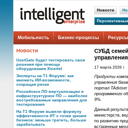
Новости
Но
Перспективные
Мобильность
Бизнес-процессы
Ресурсы
Новости
СУБД семей
управления
UserGate будет тестировать свои
решения при помощи
17 марта 2026 г.
оборудования Xinertel
Эксперты на Т1 Форуме: как
Продукты компа
множить ИИ-возможности,
управления база
сокращая риски
портал TAdviser
Российское ПО виртуализации и
программного о
инфраструктурное ПО — наиболее
9%.
востребованные направления для
тестирования
Данный результа
На Т1 Форуме вывели формулу
министерств, ве
эффективности ИТ с точки зрения
бизнеса: меньше тратить, больше
по развитию про
зарабатывать
встроенные меха