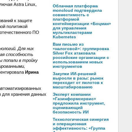
ючая Astra Linux,
Облачная платформа
moncloud подтвердила
совместимость с
платформой
ований к защите
контейнеризации «Боцман»
ой политикой
для управления
 отечественного ПО
мультикластерами
Kubernetes
Вам письмо из
ологий. Для них
«налоговой»: группировка
Silver Fox атаковала
ная способность
российские организации с
ы попали в тройку
использованием новых
ированными,
инструментов
ментировала
Ирина
Закупки ИИ-решений
выросли в разы: рынок
переходит от пилотов к
масштабированию
автоматизированных
ы для хранения данных
Эксперт компании
«Газинформсервис»
предложила инструмент,
оценивающий
безопасность ИИ
Технологическая синергия
и операционная
эффективность: «Группа