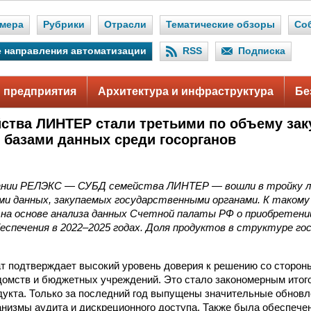
мера
Рубрики
Отрасли
Тематические обзоры
Со
 направления автоматизации
RSS
Подписка
 предприятия
Архитектура и инфраструктура
Бе
ства ЛИНТЕР стали третьими по объему зак
 базами данных среди госорганов
нии РЕЛЭКС — СУБД семейства ЛИНТЕР — вошли в тройку л
ми данных, закупаемых государственными органами. К такому
 на основе анализа данных Счетной палаты РФ о приобретени
беспечения в
2022–2025 годах.
Доля продуктов в структуре гос
т подтверждает высокий уровень доверия к решению со сторо
домств и бюджетных учреждений. Это стало закономерным итог
дукта. Только за последний год выпущены значительные обновл
низмы аудита и дискреционного доступа. Также была обеспече