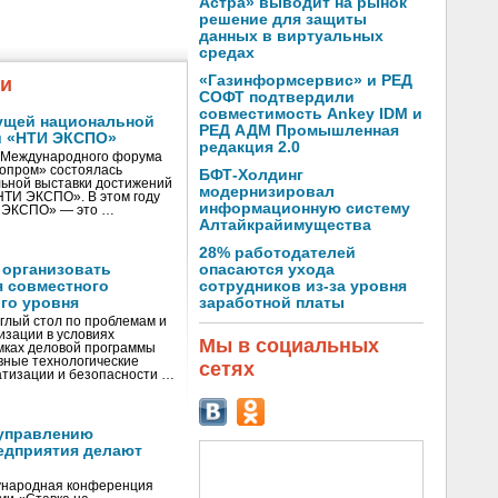
Астра» выводит на рынок
решение для защиты
данных в виртуальных
средах
«Газинформсервис» и РЕД
жи
СОФТ подтвердили
совместимость Ankey IDM и
ущей национальной
РЕД АДМ Промышленная
и «НТИ ЭКСПО»
редакция 2.0
V Международного форума
нопром» состоялась
БФТ-Холдинг
ьной выставки достижений
модернизировал
«НТИ ЭКСПО». В этом году
информационную систему
И ЭКСПО» — это …
Алтайкрайимущества
28% работодателей
 организовать
опасаются ухода
я совместного
сотрудников из-за уровня
го уровня
заработной платы
глый стол по проблемам и
зации в условиях
Мы в социальных
мках деловой программы
вные технологические
сетях
тизации и безопасности …
управлению
едприятия делают
ународная конференция