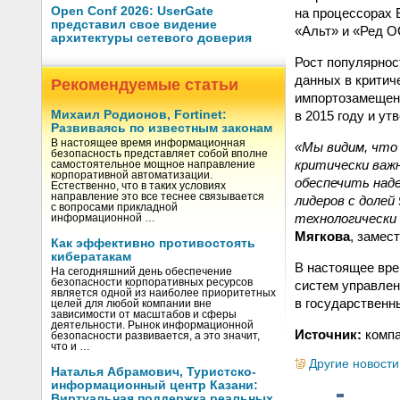
Open Conf 2026: UserGate
на процессорах 
представил свое видение
«Альт» и «Ред О
архитектуры сетевого доверия
Рост популярнос
данных в критич
Рекомендуемые статьи
импортозамещени
в 2015 году и у
Михаил Родионов, Fortinet:
Развиваясь по известным законам
В настоящее время информационная
«Мы видим, что 
безопасность представляет собой вполне
критически важн
самостоятельное мощное направление
корпоративной автоматизации.
обеспечить над
Естественно, что в таких условиях
направление это все теснее связывается
лидеров с доле
с вопросами прикладной
технологически
информационной …
Мягкова
, замес
Как эффективно противостоять
кибератакам
В настоящее вр
На сегодняшний день обеспечение
безопасности корпоративных ресурсов
систем управлен
является одной из наиболее приоритетных
в государственн
целей для любой компании вне
зависимости от масштабов и сферы
деятельности. Рынок информационной
Источник:
комп
безопасности развивается, а это значит,
что и …
Другие новости
Наталья Абрамович, Туристско-
информационный центр Казани:
Виртуальная поддержка реальных