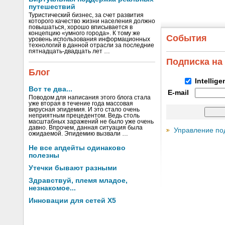
путешествий
Туристический бизнес, за счет развития
которого качество жизни населения должно
повышаться, хорошо вписывается в
концепцию «умного города». К тому же
События
уровень использования информационных
технологий в данной отрасли за последние
пятнадцать-двадцать лет …
Подписка на
Блог
Intellig
Вот те два...
E-mail
Поводом для написания этого блога стала
уже вторая в течение года массовая
вирусная эпидемия. И это стало очень
неприятным прецедентом. Ведь столь
масштабных заражений не было уже очень
давно. Впрочем, данная ситуация была
Управление по
ожидаемой. Эпидемию вызвали …
Не все апдейты одинаково
полезны
Утечки бывают разными
Здравствуй, племя младое,
незнакомое...
Инновации для сетей X5