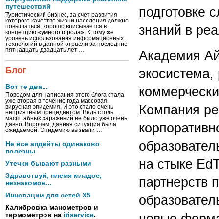
путешествий
подготовке 
Туристический бизнес, за счет развития
которого качество жизни населения должно
знаний в реа
повышаться, хорошо вписывается в
концепцию «умного города». К тому же
уровень использования информационных
технологий в данной отрасли за последние
пятнадцать-двадцать лет …
Академия Ай
Блог
экосистема,
Вот те два...
коммерчески
Поводом для написания этого блога стала
уже вторая в течение года массовая
Компания ре
вирусная эпидемия. И это стало очень
неприятным прецедентом. Ведь столь
масштабных заражений не было уже очень
корпоративн
давно. Впрочем, данная ситуация была
ожидаемой. Эпидемию вызвали …
образовател
Не все апдейты одинаково
полезны
на стыке EdT
Утечки бывают разными
Здравствуй, племя младое,
партнерств 
незнакомое...
Инновации для сетей X5
образовател
Калибровка манометров и
новые форма
термометров на
iriservice
.