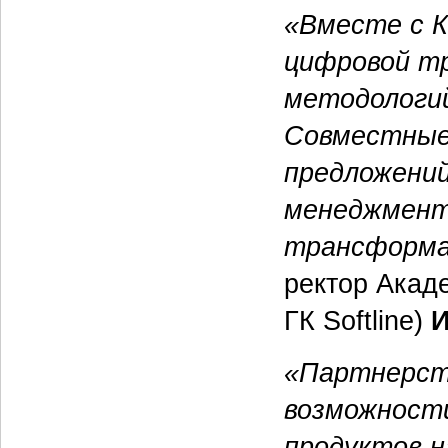
«Вместе с 
цифровой т
методологий
Совместные
предложений
менеджмент
трансформац
ректор Акад
ГК Softline)
И
«Партнерст
возможности
продуктов н