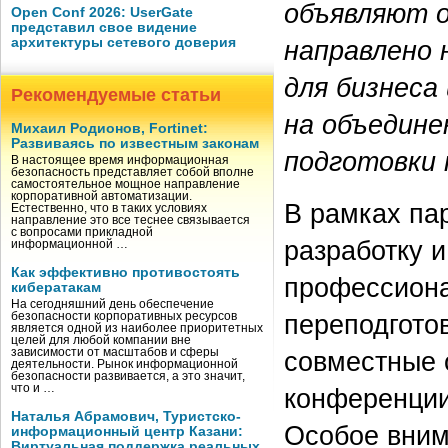
объявляют о
Open Conf 2026: UserGate
представил свое видение
архитектуры сетевого доверия
направлено 
для бизнеса
Рекомендуемые статьи
на объедине
Михаил Родионов, Fortinet:
Развиваясь по известным законам
подготовки 
В настоящее время информационная
безопасность представляет собой вполне
самостоятельное мощное направление
корпоративной автоматизации.
В рамках па
Естественно, что в таких условиях
направление это все теснее связывается
с вопросами прикладной
разработку 
информационной …
Как эффективно противостоять
профессиона
кибератакам
На сегодняшний день обеспечение
переподгото
безопасности корпоративных ресурсов
является одной из наиболее приоритетных
целей для любой компании вне
зависимости от масштабов и сферы
совместные 
деятельности. Рынок информационной
безопасности развивается, а это значит,
что и …
конференции
Наталья Абрамович, Туристско-
Особое вним
информационный центр Казани:
Виртуальная поддержка реальных