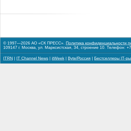
© 1997—2026 АО «СК ПРЕСС».
Политика конфиденциальности п
109147 г. Москва, ул. Марксистская, 34, строение 10. Телефон: +7
ITRN
|
IT Channel News
|
itWeek
|
Byte/Россия
|
Бестселлеры IT-ры