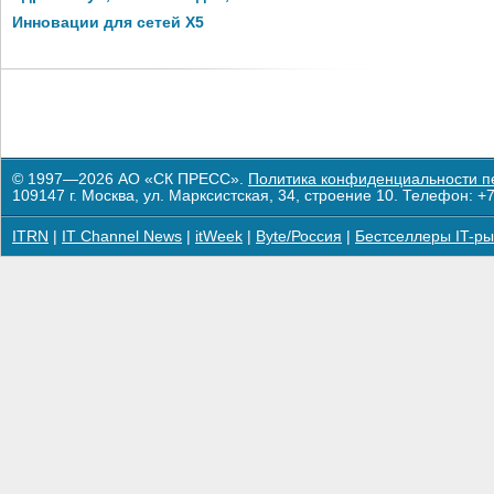
Инновации для сетей X5
© 1997—2026 АО «СК ПРЕСС».
Политика конфиденциальности п
109147 г. Москва, ул. Марксистская, 34, строение 10. Телефон: +7
ITRN
|
IT Channel News
|
itWeek
|
Byte/Россия
|
Бестселлеры IT-ры