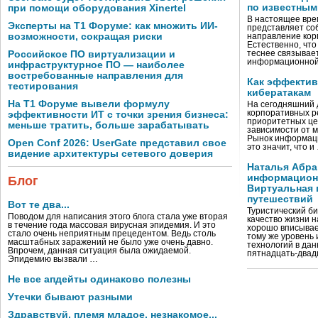
по известным
при помощи оборудования Xinertel
В настоящее вре
Эксперты на Т1 Форуме: как множить ИИ-
представляет со
возможности, сокращая риски
направление кор
Естественно, что
Российское ПО виртуализации и
теснее связывае
информационно
инфраструктурное ПО — наиболее
востребованные направления для
Как эффектив
тестирования
кибератакам
На Т1 Форуме вывели формулу
На сегодняшний 
корпоративных р
эффективности ИТ с точки зрения бизнеса:
приоритетных це
меньше тратить, больше зарабатывать
зависимости от 
Рынок информаци
Open Conf 2026: UserGate представил свое
это значит, что и
видение архитектуры сетевого доверия
Наталья Абра
информационн
Блог
Виртуальная 
путешествий
Вот те два...
Туристический би
Поводом для написания этого блога стала уже вторая
качество жизни 
в течение года массовая вирусная эпидемия. И это
хорошо вписывае
стало очень неприятным прецедентом. Ведь столь
тому же уровень
масштабных заражений не было уже очень давно.
технологий в дан
Впрочем, данная ситуация была ожидаемой.
пятнадцать-двад
Эпидемию вызвали …
Не все апдейты одинаково полезны
Утечки бывают разными
Здравствуй, племя младое, незнакомое...