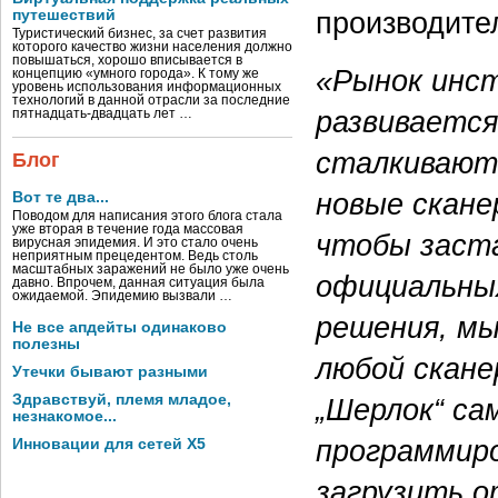
производите
путешествий
Туристический бизнес, за счет развития
которого качество жизни населения должно
повышаться, хорошо вписывается в
«Рынок инс
концепцию «умного города». К тому же
уровень использования информационных
технологий в данной отрасли за последние
развивается
пятнадцать-двадцать лет …
сталкивают
Блог
новые скане
Вот те два...
Поводом для написания этого блога стала
уже вторая в течение года массовая
чтобы заст
вирусная эпидемия. И это стало очень
неприятным прецедентом. Ведь столь
масштабных заражений не было уже очень
официальных
давно. Впрочем, данная ситуация была
ожидаемой. Эпидемию вызвали …
решения, мы
Не все апдейты одинаково
полезны
любой скан
Утечки бывают разными
Здравствуй, племя младое,
„Шерлок“ са
незнакомое...
программиро
Инновации для сетей X5
загрузить о