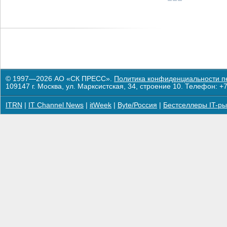
© 1997—2026 АО «СК ПРЕСС».
Политика конфиденциальности п
109147 г. Москва, ул. Марксистская, 34, строение 10. Телефон: +7
ITRN
|
IT Channel News
|
itWeek
|
Byte/Россия
|
Бестселлеры IT-ры