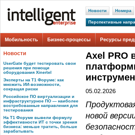
Новости
Номера
Перспективные напр
Мобильность
Бизнес-процессы
Ресурсы пред
Новости
Axel PRO 
UserGate будет тестировать свои
платформы
решения при помощи
оборудования Xinertel
инструмен
Эксперты на Т1 Форуме: как
множить ИИ-возможности,
сокращая риски
05.02.2026
Российское ПО виртуализации и
инфраструктурное ПО — наиболее
Продуктовая
востребованные направления для
тестирования
новой верси
На Т1 Форуме вывели формулу
эффективности ИТ с точки зрения
безопасност
бизнеса: меньше тратить, больше
зарабатывать