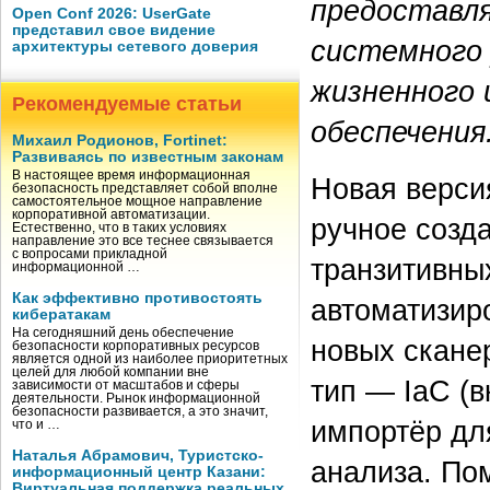
предоставл
Open Conf 2026: UserGate
представил свое видение
системного 
архитектуры сетевого доверия
жизненного 
Рекомендуемые статьи
обеспечения
Михаил Родионов, Fortinet:
Развиваясь по известным законам
В настоящее время информационная
Новая верси
безопасность представляет собой вполне
самостоятельное мощное направление
корпоративной автоматизации.
ручное созд
Естественно, что в таких условиях
направление это все теснее связывается
с вопросами прикладной
транзитивны
информационной …
Как эффективно противостоять
автоматизир
кибератакам
На сегодняшний день обеспечение
новых скане
безопасности корпоративных ресурсов
является одной из наиболее приоритетных
целей для любой компании вне
тип — IaC (
зависимости от масштабов и сферы
деятельности. Рынок информационной
безопасности развивается, а это значит,
импортёр дл
что и …
Наталья Абрамович, Туристско-
анализа. По
информационный центр Казани:
Виртуальная поддержка реальных