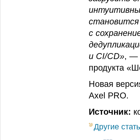
интуитивны
становится
с сохранени
дедупликаци
и CI/CD»
, —
продукта «Ш
Новая верси
Axel PRO.
Источник:
к
Другие стат