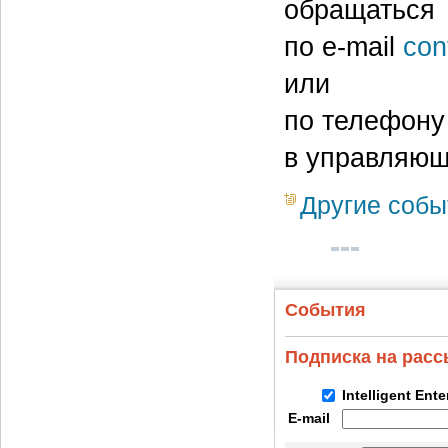
обращаться
по e-mail
con
или
по телефону 
в управляю
Другие собы
События
Подписка на рас
Intelligent Ent
E-mail