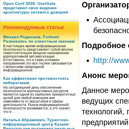
Организато
Open Conf 2026: UserGate
представил свое видение
архитектуры сетевого доверия
Ассоциац
Рекомендуемые статьи
безопасн
Михаил Родионов, Fortinet:
Развиваясь по известным законам
Подробное 
В настоящее время информационная
безопасность представляет собой вполне
самостоятельное мощное направление
корпоративной автоматизации.
http://www
Естественно, что в таких условиях
направление это все теснее связывается
с вопросами прикладной
информационной …
Анонс меро
Как эффективно противостоять
кибератакам
На сегодняшний день обеспечение
Данное меро
безопасности корпоративных ресурсов
является одной из наиболее приоритетных
целей для любой компании вне
ведущих спе
зависимости от масштабов и сферы
деятельности. Рынок информационной
безопасности развивается, а это значит,
технологий,
что и …
Наталья Абрамович, Туристско-
предприятий
информационный центр Казани:
Виртуальная поддержка реальных