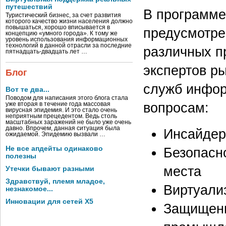
путешествий
В программ
Туристический бизнес, за счет развития
которого качество жизни населения должно
повышаться, хорошо вписывается в
предусмотре
концепцию «умного города». К тому же
уровень использования информационных
технологий в данной отрасли за последние
различных п
пятнадцать-двадцать лет …
экспертов р
Блог
служб инфо
Вот те два...
Поводом для написания этого блога стала
вопросам:
уже вторая в течение года массовая
вирусная эпидемия. И это стало очень
неприятным прецедентом. Ведь столь
масштабных заражений не было уже очень
давно. Впрочем, данная ситуация была
Инсайдер
ожидаемой. Эпидемию вызвали …
Не все апдейты одинаково
Безопасн
полезны
места
Утечки бывают разными
Здравствуй, племя младое,
Виртуали
незнакомое...
Инновации для сетей X5
Защищенн