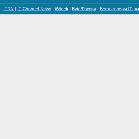
ITRN
|
IT Channel News
|
itWeek
|
Byte/Россия
|
Бестселлеры IT-ры