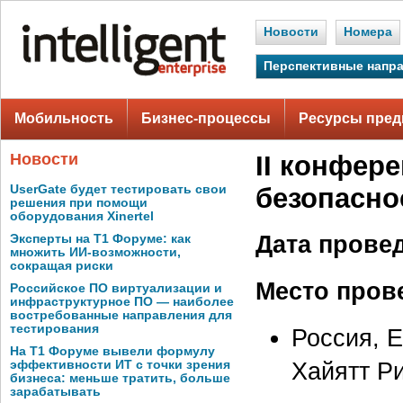
Новости
Номера
Перспективные напр
Мобильность
Бизнес-процессы
Ресурсы пред
Новости
II конфер
UserGate будет тестировать свои
безопасно
решения при помощи
оборудования Xinertel
Дата прове
Эксперты на Т1 Форуме: как
множить ИИ-возможности,
сокращая риски
Место пров
Российское ПО виртуализации и
инфраструктурное ПО — наиболее
востребованные направления для
тестирования
Россия, Е
На Т1 Форуме вывели формулу
Хайятт Р
эффективности ИТ с точки зрения
бизнеса: меньше тратить, больше
зарабатывать