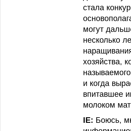
стала конку
основополаг
могут дальш
несколько ле
наращивания
хозяйства, к
называемого
и когда выр
впитавшее и
молоком мат
IE:
Боюсь, мн
информацион