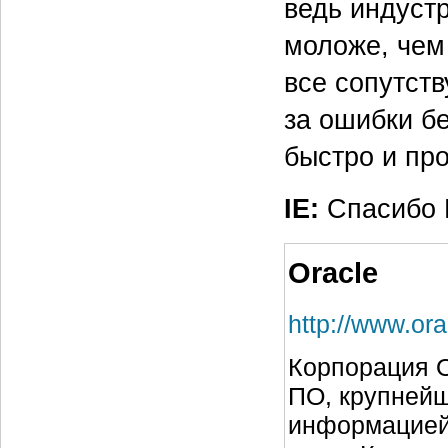
ведь индуст
моложе, чем
все сопутст
за ошибки б
быстро и пр
IE:
Спасибо В
Oracle
http://www.or
Корпорация O
ПО, крупнейш
информацией