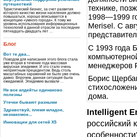
путешествий
технике, поз
Туристический бизнес, за счет развития
которого качество жизни населения должно
1998—1999 г
повышаться, хорошо вписывается в
концепцию «умного города». К тому же
Merisel. С а
уровень использования информационных
технологий в данной отрасли за последние
пятнадцать-двадцать лет …
представител
Блог
С 1993 года 
Вот те два...
компьютерной
Поводом для написания этого блога стала
менеджеров Р
уже вторая в течение года массовая
вирусная эпидемия. И это стало очень
неприятным прецедентом. Ведь столь
масштабных заражений не было уже очень
Борис Щербак
давно. Впрочем, данная ситуация была
ожидаемой. Эпидемию вызвали …
стихосложени
Не все апдейты одинаково
дома.
полезны
Утечки бывают разными
Intelligent E
Здравствуй, племя младое,
незнакомое...
российский к
Инновации для сетей X5
особенности