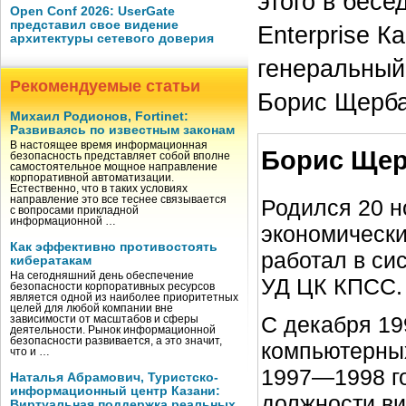
этого в бесе
Open Conf 2026: UserGate
представил свое видение
Enterprise 
архитектуры сетевого доверия
генеральный
Рекомендуемые статьи
Борис Щерба
Михаил Родионов, Fortinet:
Развиваясь по известным законам
В настоящее время информационная
Борис Щер
безопасность представляет собой вполне
самостоятельное мощное направление
корпоративной автоматизации.
Естественно, что в таких условиях
направление это все теснее связывается
Родился 20 н
с вопросами прикладной
информационной …
экономическ
Как эффективно противостоять
работал в си
кибератакам
На сегодняшний день обеспечение
УД ЦК КПСС.
безопасности корпоративных ресурсов
является одной из наиболее приоритетных
целей для любой компании вне
С декабря 19
зависимости от масштабов и сферы
деятельности. Рынок информационной
безопасности развивается, а это значит,
компьютерных
что и …
1997—1998 го
Наталья Абрамович, Туристско-
информационный центр Казани:
должности ви
Виртуальная поддержка реальных