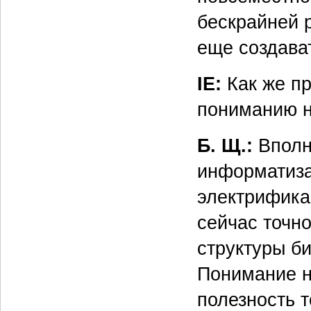
бескрайней 
еще создават
IE:
Как же пр
пониманию 
Б. Щ.:
Вполн
информатизац
электрифика
сейчас точн
структуры б
Понимание н
полезность т