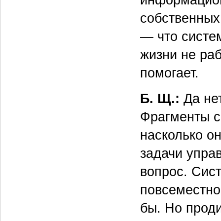
собственных
— что систе
жизни не раб
помогает.
Б. Щ.:
Да нет
Фрагменты с
насколько о
задачи упра
вопрос. Сис
повсеместно,
бы. Но прод