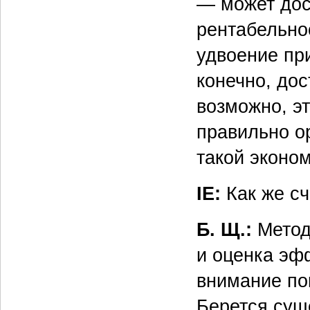
— может дос
рентабельно
удвоение при
конечно, дос
возможно, э
правильно о
такой эконо
IE:
Как же сч
Б. Щ.:
Метод
и оценка эф
внимание по
Берется сущ