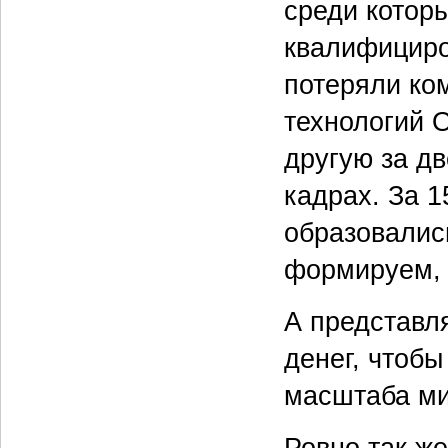
среди котор
квалифициро
потеряли ко
технологий O
другую за дв
кадрах. За 
образовались
формируем, 
А представля
денег, чтобы
масштаба ми
Ровно так же