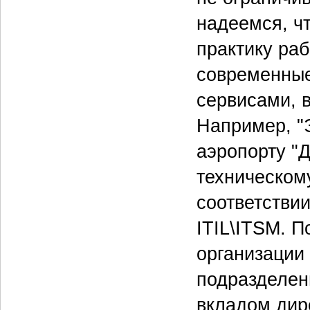
надеемся, ч
практику ра
современные
сервисами, 
Например, "
аэропорту "
техническом
соответстви
ITIL\ITSM. 
организации
подразделен
вкладом дир