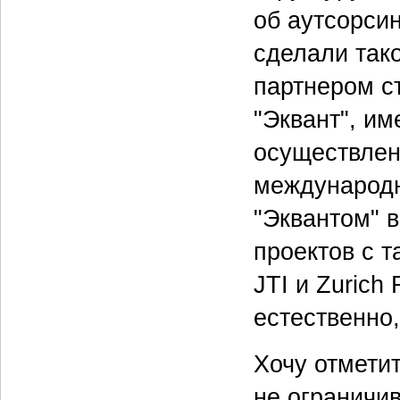
об аутсорсин
сделали так
партнером с
"Эквант", и
осуществлен
международн
"Эквантом" 
проектов с 
JTI и Zurich
естественно,
Хочу отметит
не ограничи