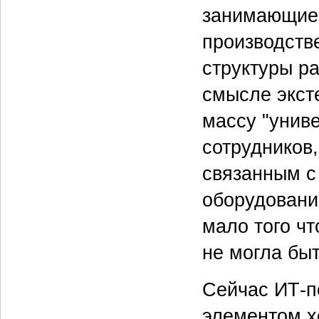
занимающиес
производств
структуры р
смысле экст
массу "унив
сотрудников
связанным с
оборудовани
мало того ч
не могла бы
Сейчас ИТ-п
элементом х