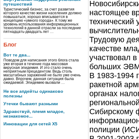
Новосибирски
путешествий
Туристический бизнес, за счет развития
настоящее вр
которого качество жизни населения должно
повышаться, хорошо вписывается в
технический 
концепцию «умного города». К тому же
уровень использования информационных
вычислительн
технологий в данной отрасли за последние
пятнадцать-двадцать лет …
Трудовую дея
Блог
качестве млад
Вот те два...
участвовал в
Поводом для написания этого блога стала
больших ЭВМ
уже вторая в течение года массовая
вирусная эпидемия. И это стало очень
неприятным прецедентом. Ведь столь
В 1983-1994 
масштабных заражений не было уже очень
давно. Впрочем, данная ситуация была
ракетной арм
ожидаемой. Эпидемию вызвали …
органах нало
Не все апдейты одинаково
полезны
регионально
Утечки бывают разными
Сибирскому ф
Здравствуй, племя младое,
незнакомое...
информацион
Инновации для сетей X5
полиции (ИС
В 2001-2003 