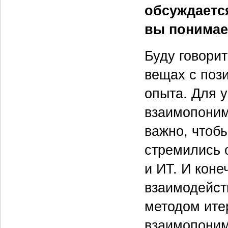
обсуждается
вы понимае
Буду говори
вещах с поз
опыта. Для 
взаимопоним
важно, чтоб
стремились о
и ИТ. И кон
взаимодейст
методом ите
взаимопони