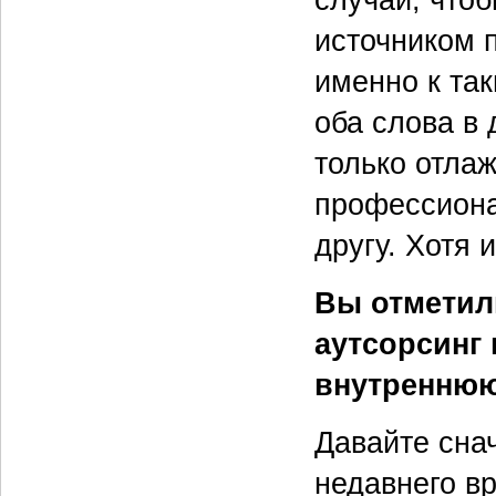
случаи, что
источником 
именно к та
оба слова в
только отла
профессиона
другу. Хотя
Вы отметили
аутсорсинг 
внутреннюю
Давайте снач
недавнего в