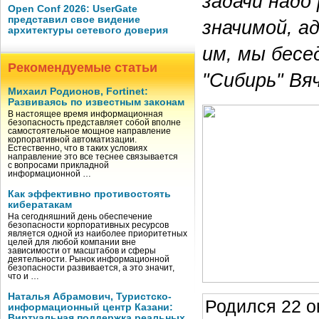
задачи надо
Open Conf 2026: UserGate
представил свое видение
значимой, а
архитектуры сетевого доверия
им, мы бесе
Рекомендуемые статьи
"Сибирь" Вя
Михаил Родионов, Fortinet:
Развиваясь по известным законам
В настоящее время информационная
безопасность представляет собой вполне
самостоятельное мощное направление
корпоративной автоматизации.
Естественно, что в таких условиях
направление это все теснее связывается
с вопросами прикладной
информационной …
Как эффективно противостоять
кибератакам
На сегодняшний день обеспечение
безопасности корпоративных ресурсов
является одной из наиболее приоритетных
целей для любой компании вне
зависимости от масштабов и сферы
деятельности. Рынок информационной
безопасности развивается, а это значит,
что и …
Наталья Абрамович, Туристско-
Родился 22 о
информационный центр Казани:
Виртуальная поддержка реальных