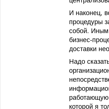
централизов
И наконец, 
процедуры з
собой. Иным
бизнес-проце
доставки не
Надо сказат
организацио
непосредств
информацион
работающую 
которой я т