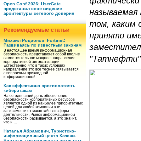
фактически 
Open Conf 2026: UserGate
представил свое видение
называемая 
архитектуры сетевого доверия
том, каким 
Рекомендуемые статьи
принято име
Михаил Родионов, Fortinet:
заместител
Развиваясь по известным законам
В настоящее время информационная
безопасность представляет собой вполне
"Татнефти"
самостоятельное мощное направление
корпоративной автоматизации.
Естественно, что в таких условиях
направление это все теснее связывается
с вопросами прикладной
информационной …
Как эффективно противостоять
кибератакам
На сегодняшний день обеспечение
безопасности корпоративных ресурсов
является одной из наиболее приоритетных
целей для любой компании вне
зависимости от масштабов и сферы
деятельности. Рынок информационной
безопасности развивается, а это значит,
что и …
Наталья Абрамович, Туристско-
информационный центр Казани:
Виртуальная поддержка реальных