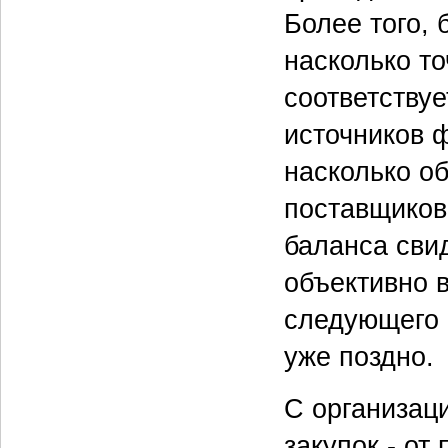
Более того, 
насколько т
соответствуе
источников ф
насколько о
поставщиков
баланса свид
объективно 
следующего г
уже поздно.
С организац
закупок - от