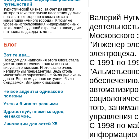
путешествий
Туристический бизнес, за счет развития
которого качество жизни населения должно
Валерий Нугм
повышаться, хорошо вписывается в
концепцию «умного города». К тому же
деятельность
уровень использования информационных
технологий в данной отрасли за последние
пятнадцать-двадцать лет …
Московского 
"Инженер-эле
Блог
электроцеха.
Вот те два...
С 1991 по 19
Поводом для написания этого блога стала
уже вторая в течение года массовая
вирусная эпидемия. И это стало очень
"Альметьевн
неприятным прецедентом. Ведь столь
масштабных заражений не было уже очень
обеспечению.
давно. Впрочем, данная ситуация была
ожидаемой. Эпидемию вызвали …
автоматизиро
Не все апдейты одинаково
полезны
социологичес
Утечки бывают разными
того, занима
Здравствуй, племя младое,
управления с
незнакомое...
С 1998 по ма
Инновации для сетей X5
информационн