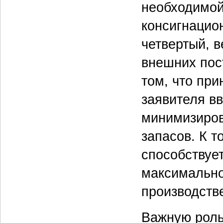
необходимой
консигнацио
четвертый, в
внешних пос
том, что пр
заявителя вв
минимизирова
запасов. К т
способствуе
максимально
производств
Важную роль