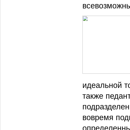
всевозможны
идеальной т
также педант
подразделени
вовремя подв
определенны