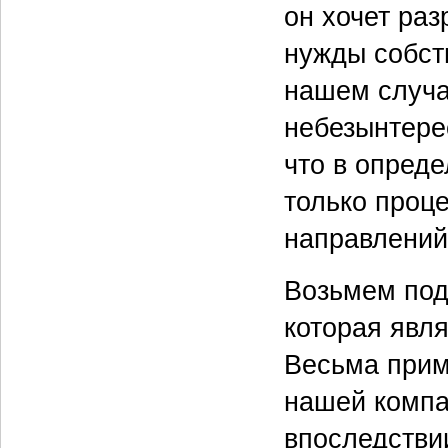
он хочет ра
нужды собств
нашем случа
небезынтере
что в опред
только проц
направлений
Возьмем под
которая явл
Весьма приме
нашей компа
впоследствии