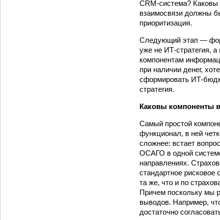
CRM-система? Каковы к
взаимосвязи должны б
приоритизация.
Следующий этап — форм
уже не ИТ-стратегия, а
компонентам информаци
при наличии денег, хот
сформировать ИТ-бюджет
стратегия.
Каковы компоненты в
Самый простой компоне
функционал, в ней чет
сложнее: встает вопрос
ОСАГО в одной системе
направлениях. Страхов
стандартное рисковое 
та же, что и по страхо
Причем поскольку мы р
выводов. Например, чт
достаточно согласоват