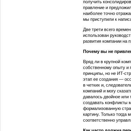
получить консолидиров
правление и предложил
наиболее точно отража
мы приступили к напис
Две трети всего време
использован руководст
развития компании на п
Почему вы не привлек
Вряд ли в крупной ком
собственному опыту и п
принципы, но не ИТ-ст
этап ее создания — ос
в четких и, следовател
компаний и могу сказат
давалось двойное или 
создавать конфликты м
формализованную страт
картину. Только тогда 
соответственно управл
Как часто должна пер