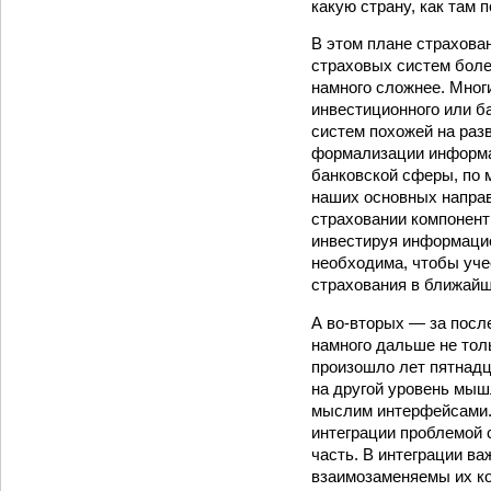
какую страну, как там 
В этом плане страхован
страховых систем боле
намного сложнее. Мног
инвестиционного или б
систем похожей на раз
формализации информац
банковской сферы, по 
наших основных направл
страховании компонент
инвестируя информацио
необходима, чтобы уче
страхования в ближайш
А во-вторых — за посл
намного дальше не толь
произошло лет пятнадц
на другой уровень мыш
мыслим интерфейсами. 
интеграции проблемой 
часть. В интеграции в
взаимозаменяемы их ко