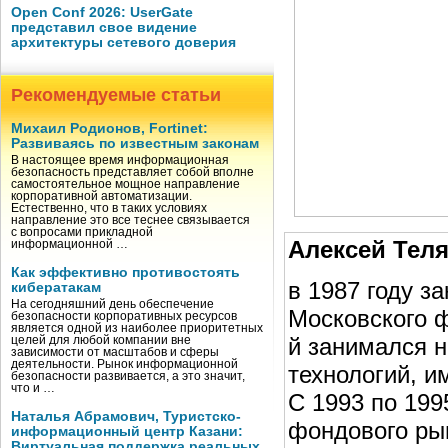
Open Conf 2026: UserGate
представил свое видение
архитектуры сетевого доверия
Рекомендуемые статьи
Михаил Родионов, Fortinet:
Развиваясь по известным законам
В настоящее время информационная
безопасность представляет собой вполне
самостоятельное мощное направление
корпоративной автоматизации.
Естественно, что в таких условиях
направление это все теснее связывается
с вопросами прикладной
Алексей Тел
информационной …
Как эффективно противостоять
в 1987 году з
кибератакам
На сегодняшний день обеспечение
Московского ф
безопасности корпоративных ресурсов
является одной из наиболее приоритетных
й занимался 
целей для любой компании вне
зависимости от масштабов и сферы
деятельности. Рынок информационной
технологий, и
безопасности развивается, а это значит,
что и …
С 1993 по 199
Наталья Абрамович, Туристско-
фондового ры
информационный центр Казани:
Виртуальная поддержка реальных