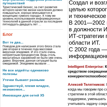
Создал и возг
путешествий
Туристический бизнес, за счет развития
целью которог
которого качество жизни населения должно
повышаться, хорошо вписывается в
и техническое
концепцию «умного города». К тому же
уровень использования информационных
В 2001—2002 
технологий в данной отрасли за последние
пятнадцать-двадцать лет …
в должности И
Блог
ИТ-стратегии 
области ИТ.
Вот те два...
Поводом для написания этого блога стала
С 2002 года —
уже вторая в течение года массовая
вирусная эпидемия. И это стало очень
информационн
неприятным прецедентом. Ведь столь
масштабных заражений не было уже очень
давно. Впрочем, данная ситуация была
ожидаемой. Эпидемию вызвали …
Intelligent Enterprise:
К
Не все апдейты одинаково
средством сокращени
полезны
конкурентоспособности
Утечки бывают разными
Алексей Телятников:
Здравствуй, племя младое,
когда мы говорим про с
незнакомое...
стратегии в этой обла
Инновации для сетей X5
поддержки, уменьшать 
учитывать задачу сокр