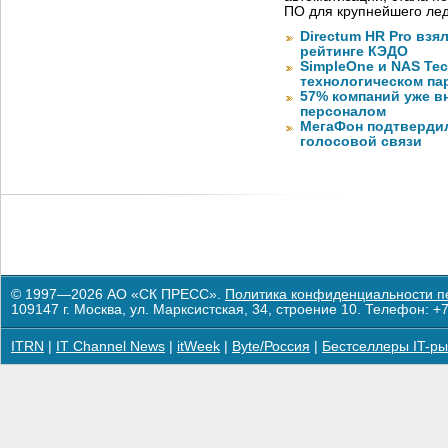
ПО для крупнейшего лед
Directum HR Pro взя
рейтинге КЭДО
SimpleOne и NAS Te
технологическом па
57% компаний уже в
персоналом
МегаФон подтвердил
голосовой связи
© 1997—2026 АО «СК ПРЕСС».
Политика конфиденциальности п
109147 г. Москва, ул. Марксистская, 34, строение 10. Телефон: +7
ITRN
|
IT Channel News
|
itWeek
|
Byte/Россия
|
Бестселлеры IT-ры