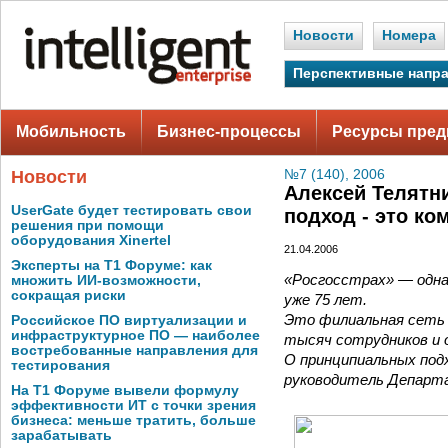
Новости
Номера
Перспективные напр
Мобильность
Бизнес-процессы
Ресурсы пред
Новости
№7 (140), 2006
Алексей Телятни
UserGate будет тестировать свои
подход - это ко
решения при помощи
оборудования Xinertel
21.04.2006
Эксперты на Т1 Форуме: как
«Росгосстрах» — одна
множить ИИ-возможности,
сокращая риски
уже 75 лет.
Это филиальная сеть 
Российское ПО виртуализации и
инфраструктурное ПО — наиболее
тысяч сотрудников и 
востребованные направления для
О принципиальных под
тестирования
руководитель Департа
На Т1 Форуме вывели формулу
эффективности ИТ с точки зрения
бизнеса: меньше тратить, больше
зарабатывать