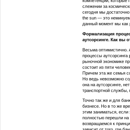
компетенции, которые 
слежении за космически
сегодня мы достаточно 
the sun — это неминуе
данный момент мы как 
Формализация процесс
аутсорсинге. Как вы 
Весьма оптимистично. А
процессы аутсорсинга 
рыночной экономике пр
состоит из пяти челове
Причем эта же семья с
Но ведь невозможно сод
она на аутсорсинге, не
транспортной службы, г
Точно так же и для бан
бизнесе. Но в то же в
этим заниматься, если
полностью перешли на И
возвращаемся к принци
зависит от того, где б