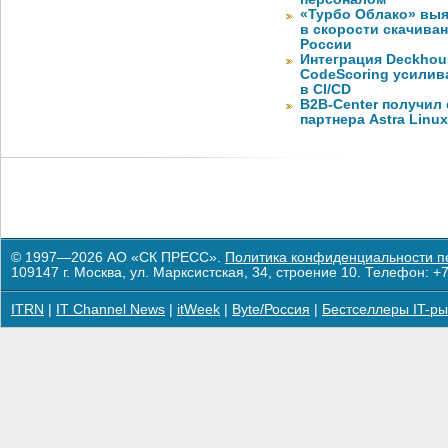
«Турбо Облако» выя
в скорости скачива
России
Интеграция Deckhous
CodeScoring усилив
в CI/CD
B2B-Center получил 
партнера Astra Linux
© 1997—2026 АО «СК ПРЕСС».
Политика конфиденциальности п
109147 г. Москва, ул. Марксистская, 34, строение 10. Телефон: +7
ITRN
|
IT Channel News
|
itWeek
|
Byte/Россия
|
Бестселлеры IT-ры