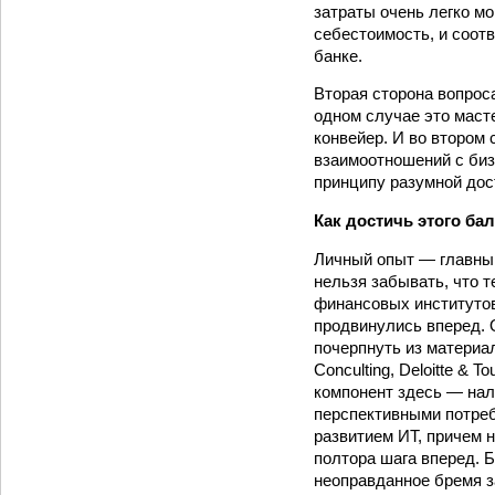
затраты очень легко мо
себестоимость, и соот
банке.
Вторая сторона вопрос
одном случае это маст
конвейер. И во втором 
взаимоотношений с биз
принципу разумной дос
Как достичь этого ба
Личный опыт — главный
нельзя забывать, что т
финансовых институтов
продвинулись вперед.
почерпнуть из материал
Conculting, Deloitte & 
компонент здесь — нал
перспективными потре
развитием ИТ, причем н
полтора шага вперед. 
неоправданное бремя з