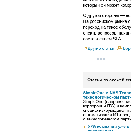
который он может комф
С другой стороны — ес
На российском рынке оп
переход на такое обсл
спектр вопросов, начи
составлением SLA.
Другие статьи
Вер
Статьи по схожей те
SimpleOne и NAS Tech
технологическом парт
SimpleOne (направление
корпорации ITG) и комп
специализирующаяся на
автоматизации ИТ-проце
о технологическом парт
57% компаний уже в
персоналом