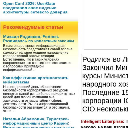
Open Conf 2026: UserGate
представил свое видение
архитектуры сетевого доверия
Рекомендуемые статьи
Михаил Родионов, Fortinet:
Развиваясь по известным законам
В настоящее время информационная
безопасность представляет собой вполне
самостоятельное мощное направление
корпоративной автоматизации.
Родился во Л
Естественно, что в таких условиях
направление это все теснее связывается
Закончил Мин
с вопросами прикладной
информационной …
курсы Минис
Как эффективно противостоять
народного хо
кибератакам
На сегодняшний день обеспечение
Последние 15
безопасности корпоративных ресурсов
является одной из наиболее приоритетных
целей для любой компании вне
корпорации I
зависимости от масштабов и сферы
деятельности. Рынок информационной
CIO нескольк
безопасности развивается, а это значит,
что и …
Наталья Абрамович, Туристско-
Intelligent Enterprise:
П
информационный центр Казани:
каково, на ваш взгляд
Виртуальная поддержка реальных