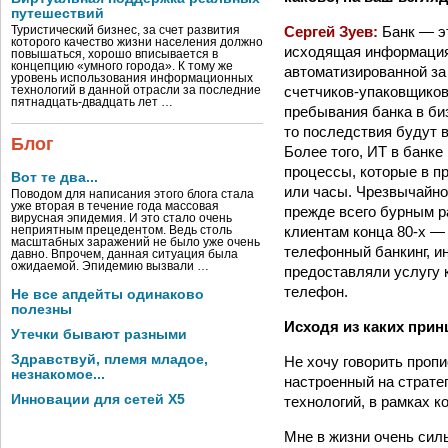
путешествий
Сергей Зуев:
Банк — эт
Туристический бизнес, за счет развития
которого качество жизни населения должно
исходящая информация.
повышаться, хорошо вписывается в
концепцию «умного города». К тому же
автоматизированной за
уровень использования информационных
счетчиков-упаковщиков
технологий в данной отрасли за последние
пятнадцать-двадцать лет …
пребывания банка в би
то последствия будут 
Блог
Более того, ИТ в банке
процессы, которые в п
Вот те два...
или часы. Чрезвычайно
Поводом для написания этого блога стала
уже вторая в течение года массовая
прежде всего бурным р
вирусная эпидемия. И это стало очень
клиентам конца 80-х — 
неприятным прецедентом. Ведь столь
масштабных заражений не было уже очень
телефонный банкинг, ин
давно. Впрочем, данная ситуация была
ожидаемой. Эпидемию вызвали …
предоставляли услугу к
телефон.
Не все апдейты одинаково
полезны
Исходя из каких прин
Утечки бывают разными
Здравствуй, племя младое,
Не хочу говорить пропи
незнакомое...
настроенный на страте
Инновации для сетей X5
технологий, в рамках к
Мне в жизни очень сил