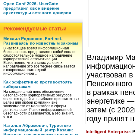
Open Conf 2026: UserGate
представил свое видение
архитектуры сетевого доверия
Рекомендуемые статьи
Михаил Родионов, Fortinet:
Развиваясь по известным законам
В настоящее время информационная
безопасность представляет собой вполне
Владимир Мак
самостоятельное мощное направление
корпоративной автоматизации.
Естественно, что в таких условиях
информационн
направление это все теснее связывается
с вопросами прикладной
участвовал в
информационной …
Пенсионного 
Как эффективно противостоять
кибератакам
в рамках пен
На сегодняшний день обеспечение
безопасности корпоративных ресурсов
энергетике —
является одной из наиболее приоритетных
целей для любой компании вне
зависимости от масштабов и сферы
затем (с 2002
деятельности. Рынок информационной
безопасности развивается, а это значит,
году принят 
что и …
Наталья Абрамович, Туристско-
информационный центр Казани:
Intelligent Enterprise:
Р
Виртуальная поддержка реальных