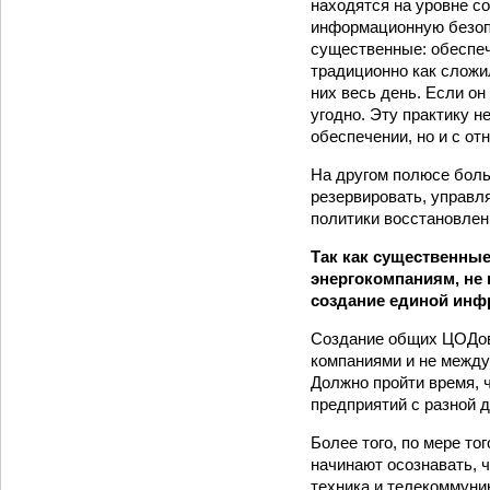
находятся на уровне с
информационную безоп
существенные: обеспеч
традиционно как сложи
них весь день. Если он
угодно. Эту практику н
обеспечении, но и с о
На другом полюсе боль
резервировать, управл
политики восстановлен
Так как существенны
энергокомпаниям, не
создание единой инф
Создание общих ЦОДов 
компаниями и не между
Должно пройти время, 
предприятий с разной д
Более того, по мере то
начинают осознавать, 
техника и телекоммуни