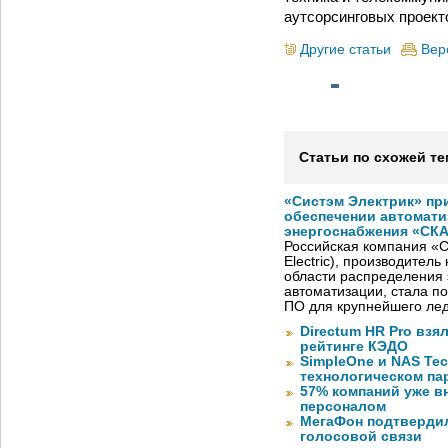
аутсорсинговых проект
Другие статьи
Вер
Статьи по схожей те
«Систэм Электрик» пр
обеспечении автомати
энергоснабжения «СК
Российская компания «С
Electric), производител
области распределения 
автоматизации, стала п
ПО для крупнейшего лед
Directum HR Pro взя
рейтинге КЭДО
SimpleOne и NAS Te
технологическом па
57% компаний уже в
персоналом
МегаФон подтвердил
голосовой связи