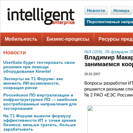
Новости
Номера
Перспективные напр
Мобильность
Бизнес-процессы
Ресурсы пред
Новости
№3 (159), 26 февраля 2
Владимир Макар
UserGate будет тестировать свои
занимаемся коо
решения при помощи
оборудования Xinertel
26.02.2007
Эксперты на Т1 Форуме: как
Вопросы разработки ИТ
множить ИИ-возможности,
сокращая риски
решаются разными спос
№ 2 РАО «ЕЭС России»
Российское ПО виртуализации и
инфраструктурное ПО — наиболее
востребованные направления для
тестирования
На Т1 Форуме вывели формулу
эффективности ИТ с точки зрения
бизнеса: меньше тратить, больше
зарабатывать