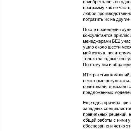
приобреталось по одно
программу как ее часть
любой производственно
потратить их на другие
После проведения ауди
консультантов пригласи
менеджерами БЕ­2 учас
ушло около шести меся
мой взгляд, носителям
только западные консу
Поэтому мы и обратили
ИТ­стратегию компаний,
некоторые результаты.
советовали, доказало 
предложенных моделей
Еще одна причина прив
западных специалистов
правильных решений, ес
общей работы с ними у
обоснованно и четко э