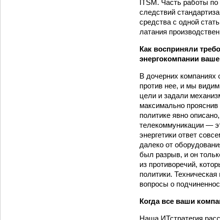
ITSM. Часть работы по
следствий стандартиза
средства с одной стать
латания производстве
Как восприняли треб
энергокомпании ваше
В дочерних компаниях 
против нее, и мы видим
цели и задали механиз
максимально прояснив 
политике явно описано,
телекоммуникации — эт
энергетики ответ совс
далеко от оборудовани
был разрыв, и он тольк
из противоречий, кото
политики. Техническая
вопросы о подчиненнос
Когда все ваши компа
Наша ИТ­стратегия рас