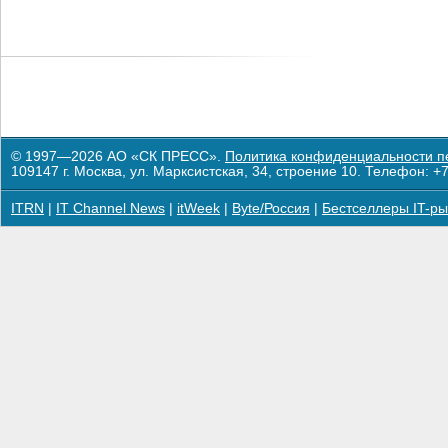
© 1997—2026 АО «СК ПРЕСС».
Политика конфиденциальности п
109147 г. Москва, ул. Марксистская, 34, строение 10. Телефон: +7
ITRN
|
IT Channel News
|
itWeek
|
Byte/Россия
|
Бестселлеры IT-ры