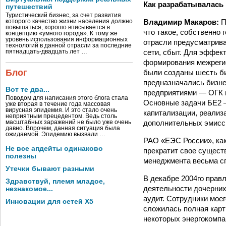
Как разрабатывалась 
путешествий
Туристический бизнес, за счет развития
Владимир Макаров:
П
которого качество жизни населения должно
повышаться, хорошо вписывается в
что такое, собственно
концепцию «умного города». К тому же
уровень использования информационных
отрасли предусматрива
технологий в данной отрасли за последние
сети, сбыт. Для эффек
пятнадцать-двадцать лет …
формирования межреги
Блог
были созданы шесть би
предназначались бизне
Вот те два...
предприятиями — ОГК и
Поводом для написания этого блога стала
Основные задачи БЕ­2
уже вторая в течение года массовая
вирусная эпидемия. И это стало очень
капитализации, реализ
неприятным прецедентом. Ведь столь
дополнительных эмисси
масштабных заражений не было уже очень
давно. Впрочем, данная ситуация была
ожидаемой. Эпидемию вызвали …
РАО «ЕЭС России», как 
Не все апдейты одинаково
прекратит свое существ
полезны
менеджмента весьма с
Утечки бывают разными
В декабре 2004­го пра
Здравствуй, племя младое,
деятельности дочерних 
незнакомое...
аудит. Сотрудники мое
Инновации для сетей X5
сложилась полная карти
некоторых энергокомп