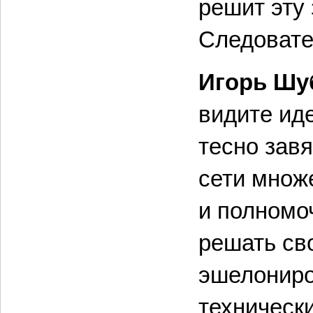
решит эту
Следовате
Игорь Шу
видите ид
тесно зав
сети множе
и полномо
решать св
эшелониро
техническ