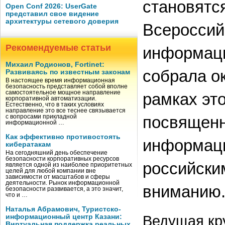
становятс
Open Conf 2026: UserGate
представил свое видение
архитектуры сетевого доверия
Всероссий
Рекомендуемые статьи
информаци
Михаил Родионов, Fortinet:
собрала ок
Развиваясь по известным законам
В настоящее время информационная
безопасность представляет собой вполне
самостоятельное мощное направление
рамках эт
корпоративной автоматизации.
Естественно, что в таких условиях
направление это все теснее связывается
посвященн
с вопросами прикладной
информационной …
Как эффективно противостоять
информаци
кибератакам
На сегодняшний день обеспечение
безопасности корпоративных ресурсов
российски
является одной из наиболее приоритетных
целей для любой компании вне
зависимости от масштабов и сферы
деятельности. Рынок информационной
вниманию
безопасности развивается, а это значит,
что и …
Наталья Абрамович, Туристско-
Ведущая кр
информационный центр Казани:
Виртуальная поддержка реальных