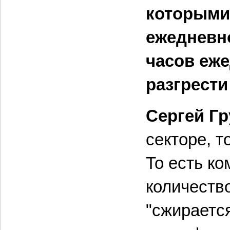
которыми 
ежедневно
часов еже
разгрест
Сергей Г
секторе, т
То есть к
количество
"сжирается