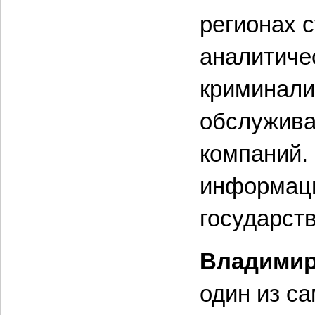
регионах 
аналитиче
криминали
обслужива
компаний.
информаци
государст
Владими
один из с