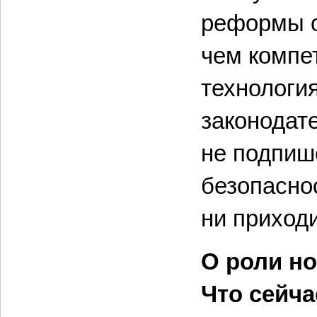
реформы о
чем компе
технологи
законодат
не подпише
безопаснос
ни приход
О роли н
Что сейча