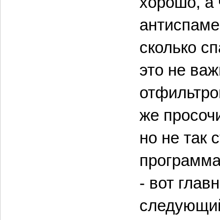
хорошо, а 
антиспаме
сколько сп
это не ва
отфильтро
же просочи
но не так 
программа
- вот глав
следующий