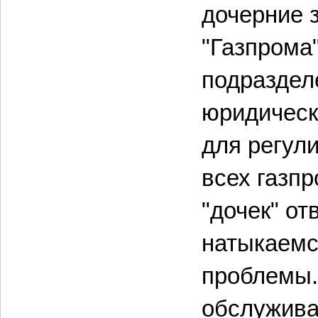
дочерние 
"Газпрома"
подраздел
юридическ
для регул
всех газпр
"дочек" о
натыкаемс
проблемы.
обслужива