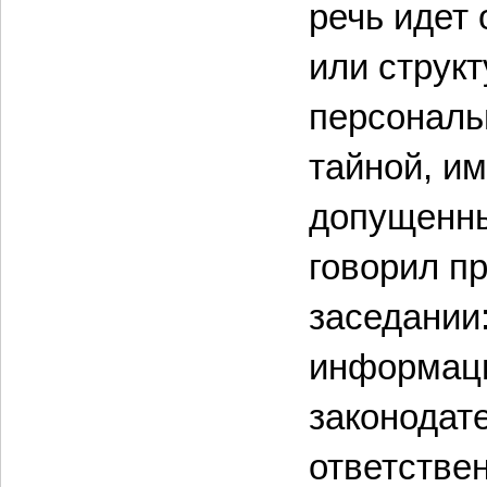
речь идет
или структ
персональ
тайной, и
допущенны
говорил п
заседании:
информаци
законодат
ответстве