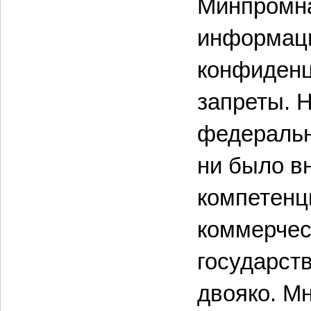
Минпромна
информаци
конфиденц
запреты. 
федеральн
ни было в
компетенци
коммерчес
государст
двояко. М