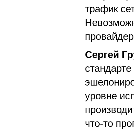
трафик се
Невозможн
провайдер
Сергей Г
стандарте
эшелониро
уровне ис
производи
что-то про