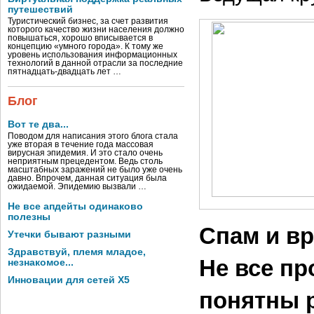
путешествий
Туристический бизнес, за счет развития
которого качество жизни населения должно
повышаться, хорошо вписывается в
концепцию «умного города». К тому же
уровень использования информационных
технологий в данной отрасли за последние
пятнадцать-двадцать лет …
Блог
Вот те два...
Поводом для написания этого блога стала
уже вторая в течение года массовая
вирусная эпидемия. И это стало очень
неприятным прецедентом. Ведь столь
масштабных заражений не было уже очень
давно. Впрочем, данная ситуация была
ожидаемой. Эпидемию вызвали …
Не все апдейты одинаково
полезны
Спам и в
Утечки бывают разными
Здравствуй, племя младое,
Не все п
незнакомое...
Инновации для сетей X5
понятны р