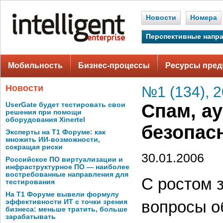
Новости
Номера
Перспективные напр
Мобильность
Бизнес-процессы
Ресурсы пред
Новости
№1 (134), 
Спам, а
UserGate будет тестировать свои
решения при помощи
оборудования Xinertel
безопас
Эксперты на Т1 Форуме: как
множить ИИ-возможности,
сокращая риски
30.01.2006
Российское ПО виртуализации и
инфраструктурное ПО — наиболее
востребованные направления для
С ростом 
тестирования
На Т1 Форуме вывели формулу
вопросы о
эффективности ИТ с точки зрения
бизнеса: меньше тратить, больше
зарабатывать