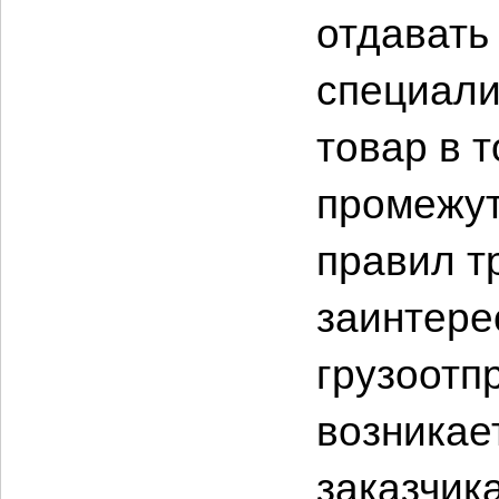
отдавать 
специали
товар в т
промежут
правил т
заинтере
грузоотп
возникае
заказчик