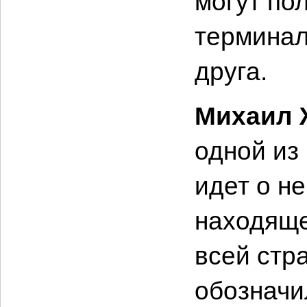
могут по
терминал
друга.
Михаил 
одной из
идет о н
находяще
всей стр
обозначи