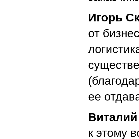
Игорь С
от бизне
логистик
существе
(благода
ее отдава
Виталий
к этому 