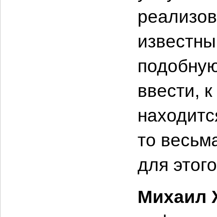
реализов
известны
подобную
ввести, к
находится
то весьм
для этог
Михаил 