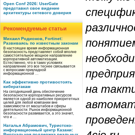
Open Conf 2026: UserGate
специфик
представил свое видение
архитектуры сетевого доверия
различно
Рекомендуемые статьи
Михаил Родионов, Fortinet:
понятие
Развиваясь по известным законам
В настоящее время информационная
безопасность представляет собой вполне
необходи
самостоятельное мощное направление
корпоративной автоматизации.
Естественно, что в таких условиях
направление это все теснее связывается
предприя
с вопросами прикладной
информационной …
Как эффективно противостоять
на такт
кибератакам
На сегодняшний день обеспечение
безопасности корпоративных ресурсов
является одной из наиболее приоритетных
автомат
целей для любой компании вне
зависимости от масштабов и сферы
деятельности. Рынок информационной
безопасности развивается, а это значит,
проведен
что и …
Наталья Абрамович, Туристско-
информационный центр Казани:
Виртуальная поддержка реальных