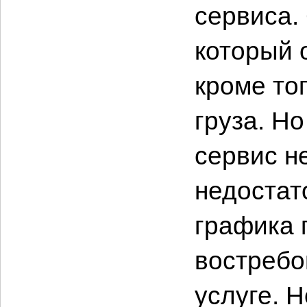
сервиса.
который 
кроме то
груза. Н
сервис н
недостат
графика 
востребо
услуге. Н