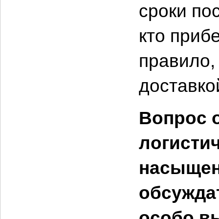
сроки по
кто прибе
правило,
доставкой
Вопрос 
логистич
насыщен
обсуждат
особо в