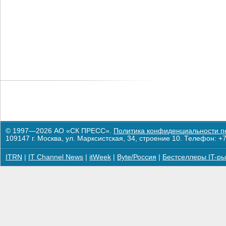
© 1997—2026 АО «СК ПРЕСС».
Политика конфиденциальности п
109147 г. Москва, ул. Марксистская, 34, строение 10. Телефон: +7
ITRN
|
IT Channel News
|
itWeek
|
Byte/Россия
|
Бестселлеры IT-ры