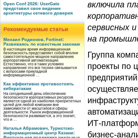
включила пл
Open Conf 2026: UserGate
представил свое видение
архитектуры сетевого доверия
корпоратив
сервисных и
Рекомендуемые статьи
на промышл
Михаил Родионов, Fortinet:
Развиваясь по известным законам
В настоящее время информационная
Группа комп
безопасность представляет собой вполне
самостоятельное мощное направление
корпоративной автоматизации.
проекты по 
Естественно, что в таких условиях
направление это все теснее связывается
с вопросами прикладной
предприятий
информационной …
Как эффективно противостоять
осуществляе
кибератакам
На сегодняшний день обеспечение
безопасности корпоративных ресурсов
инфраструкт
является одной из наиболее приоритетных
целей для любой компании вне
зависимости от масштабов и сферы
автоматизац
деятельности. Рынок информационной
безопасности развивается, а это значит,
что и …
ИТ-платформ 
Наталья Абрамович, Туристско-
бизнес-анали
информационный центр Казани:
Виртуальная поддержка реальных