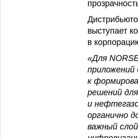
прозрачность
Дистрибьюто
выступает к
в корпорацию
«Для NORSE
приложений
к формиров
решений дл
и нефтегаз
органично д
важный слой
цифровизаци