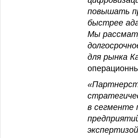
повышать пр
быстрее ада
Мы рассмат
долгосрочно
для рынка К
операционн
«Партнерст
стратегичес
в сегменте
предприяти
экспертизой