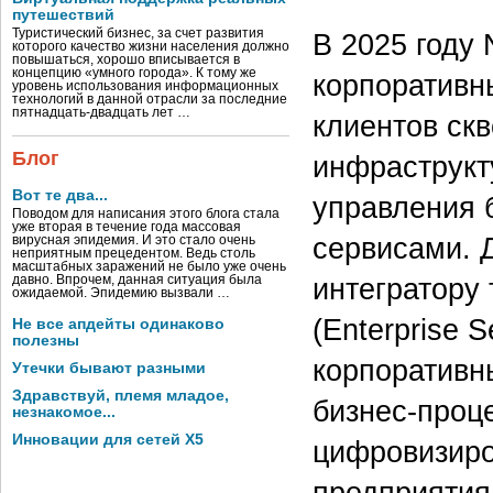
путешествий
Туристический бизнес, за счет развития
В 2025 году
которого качество жизни населения должно
повышаться, хорошо вписывается в
концепцию «умного города». К тому же
корпоративн
уровень использования информационных
технологий в данной отрасли за последние
пятнадцать-двадцать лет …
клиентов ск
Блог
инфраструкту
Вот те два...
управления 
Поводом для написания этого блога стала
уже вторая в течение года массовая
сервисами. 
вирусная эпидемия. И это стало очень
неприятным прецедентом. Ведь столь
масштабных заражений не было уже очень
интегратору
давно. Впрочем, данная ситуация была
ожидаемой. Эпидемию вызвали …
(Enterprise 
Не все апдейты одинаково
полезны
корпоративн
Утечки бывают разными
Здравствуй, племя младое,
бизнес-проц
незнакомое...
Инновации для сетей X5
цифровизиро
предприятия