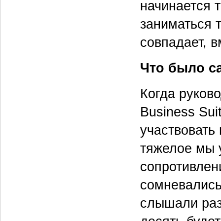
начинается 
заниматься т
совпадает, в
Что было с
Когда руков
Business Sui
участвовать 
тяжелое мы 
сопротивлени
сомневались
слышали разг