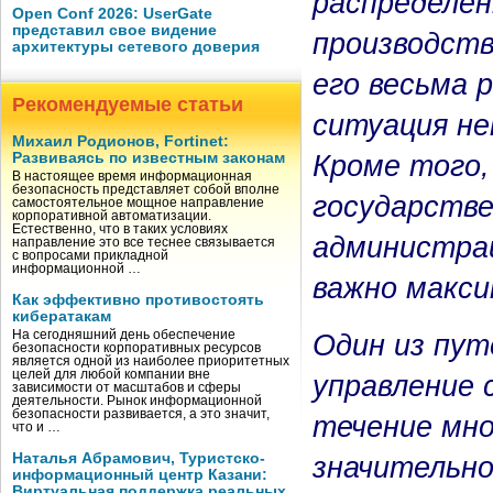
распределен
Open Conf 2026: UserGate
представил свое видение
производст
архитектуры сетевого доверия
его весьма 
Рекомендуемые статьи
ситуация н
Михаил Родионов, Fortinet:
Кроме того,
Развиваясь по известным законам
В настоящее время информационная
безопасность представляет собой вполне
государстве
самостоятельное мощное направление
корпоративной автоматизации.
Естественно, что в таких условиях
администрац
направление это все теснее связывается
с вопросами прикладной
информационной …
важно макси
Как эффективно противостоять
кибератакам
На сегодняшний день обеспечение
Один из пут
безопасности корпоративных ресурсов
является одной из наиболее приоритетных
целей для любой компании вне
управление
зависимости от масштабов и сферы
деятельности. Рынок информационной
безопасности развивается, а это значит,
течение мно
что и …
Наталья Абрамович, Туристско-
значительно
информационный центр Казани:
Виртуальная поддержка реальных