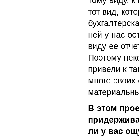
тому виду, к
тот вид, кот
бухгалтерска
ней у нас о
виду ее отче
Поэтому нек
привели к т
много своих 
материальны
В этом про
придержива
ли у вас ощ