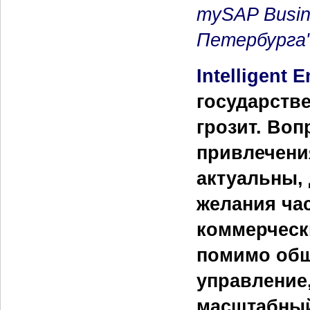
mySAP Busin
Петербурга"
Intelligent 
государств
грозит. Во
привлечени
актуальны, 
желания ча
коммерчески
помимо общ
управление,
масштабный