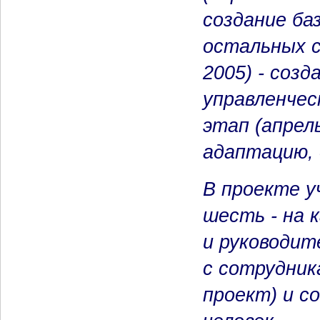
создание ба
остальных с
2005) - соз
управленче
этап (апрел
адаптацию,
В проекте у
шесть - на 
и руководит
с сотрудни
проект) и с