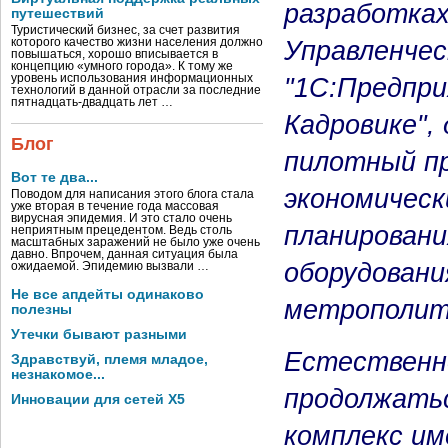
разработках
путешествий
Туристический бизнес, за счет развития
Управленчес
которого качество жизни населения должно
повышаться, хорошо вписывается в
концепцию «умного города». К тому же
уровень использования информационных
"1С:Предпри
технологий в данной отрасли за последние
пятнадцать-двадцать лет …
Кадровике",
Блог
пилотный про
Вот те два...
экономическ
Поводом для написания этого блога стала
уже вторая в течение года массовая
вирусная эпидемия. И это стало очень
планировани
неприятным прецедентом. Ведь столь
масштабных заражений не было уже очень
давно. Впрочем, данная ситуация была
оборудовани
ожидаемой. Эпидемию вызвали …
Не все апдейты одинаково
метрополит
полезны
Утечки бывают разными
Естественно
Здравствуй, племя младое,
незнакомое...
продолжатьс
Инновации для сетей X5
комплекс им