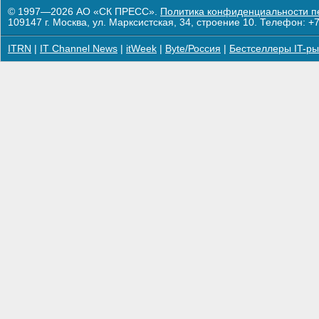
© 1997—2026 АО «СК ПРЕСС».
Политика конфиденциальности п
109147 г. Москва, ул. Марксистская, 34, строение 10. Телефон: +7
ITRN
|
IT Channel News
|
itWeek
|
Byte/Россия
|
Бестселлеры IT-ры