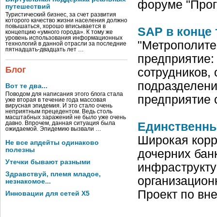
форуме "Про
путешествий
Туристический бизнес, за счет развития
которого качество жизни населения должно
повышаться, хорошо вписывается в
SAP в конце
концепцию «умного города». К тому же
уровень использования информационных
"Метрополите
технологий в данной отрасли за последние
пятнадцать-двадцать лет …
предприятие: 
Блог
сотрудников,
подразделени
Вот те два...
Поводом для написания этого блога стала
предприятие 
уже вторая в течение года массовая
вирусная эпидемия. И это стало очень
неприятным прецедентом. Ведь столь
масштабных заражений не было уже очень
давно. Впрочем, данная ситуация была
Единственны
ожидаемой. Эпидемию вызвали …
Широкая корр
Не все апдейты одинаково
полезны
дочерних бан
Утечки бывают разными
инфраструкту
Здравствуй, племя младое,
организационн
незнакомое...
Проект по вн
Инновации для сетей X5