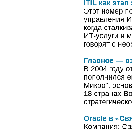
ITIL как эта
Этот номер п
управления ИТ
когда сталкив
ИТ-услуги и м
говорят о не
Главное — в
В 2004 году о
пополнился е
Микро", осно
18 странах В
стратегическо
Oracle в «Св
Компания: Св