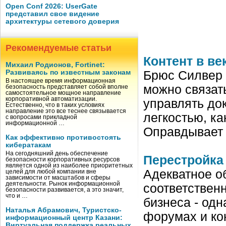
Open Conf 2026: UserGate
представил свое видение
архитектуры сетевого доверия
Рекомендуемые статьи
Контент в ве
Михаил Родионов, Fortinet:
Развиваясь по известным законам
Брюс Силвер 
В настоящее время информационная
можно связать
безопасность представляет собой вполне
самостоятельное мощное направление
корпоративной автоматизации.
управлять до
Естественно, что в таких условиях
направление это все теснее связывается
легкостью, к
с вопросами прикладной
информационной …
Оправдывает 
Как эффективно противостоять
кибератакам
На сегодняшний день обеспечение
Перестройка
безопасности корпоративных ресурсов
является одной из наиболее приоритетных
Адекватное о
целей для любой компании вне
зависимости от масштабов и сферы
деятельности. Рынок информационной
соответствен
безопасности развивается, а это значит,
что и …
бизнеса - од
Наталья Абрамович, Туристско-
форумах и ко
информационный центр Казани:
Виртуальная поддержка реальных