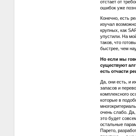
отстает от требо
ошибок уже позн
Конечно, есть р
изучал возможно
крупных, как SAP
упустили. На мо
таков, что гото
быстрее, чем на
Но если мы гов
существуют алг
есть отчасти 
Да, они есть, и
запасов и перев
комплексного ос
которые в подоб
многокритериаль
очень слабо. Да
это будет совсем
остальные парам
Парето, разработ