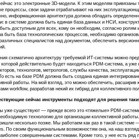
 сейчас это электронные 3D-модели. К этим моделям привязаны 
е процессы, свои задачи отрабатывают на них эксплуатационщи
жно, информационная архитектура должна обладать определен
и: в системе должна быть единая база данных и НСИ, конструк
быть доступным для всех, кому он необходим, согласно ролям 
а быть база технологических процессов, необходимо организо
различных специалистов над документом, обеспечить версионн
ий.
ения схематично архитектуру требуемой ИТ-системы можно пред
е которой действительно будет находиться PDM-система, а уже
кторов, технологов, метрологов, службы качества, эксплуатаци
д. То есть на базе PDM должна быть создана единая интегриров
ивной работы. На мой взгляд, это можно обеспечить, расширив
ами workflow, разработав некий их гибрид для коллективного по
ствующие сейчас инструменты подходят для решения таки
мы уже существуют — прежде всего это «тяжелые» PDM-систем
еобходимую технологию для организации коллективной работы
пришли несколько позже. Мы работаем как раз в такой системе 
es. По своим функциональным возможностям она, на наш взгляд
наиболее совершенными системами. Кроме того, у нее есть ряд