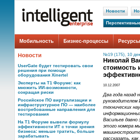
Новости
Но
Перспективные
Мобильность
Бизнес-процессы
Ресурсы
Новости
№19 (175), 10 де
Николай Ва
UserGate будет тестировать свои
стоимость 
решения при помощи
эффективн
оборудования Xinertel
Эксперты на Т1 Форуме: как
10.12.2007
множить ИИ-возможности,
сокращая риски
Два года назад 
Российское ПО виртуализации и
руководителем 
инфраструктурное ПО — наиболее
технических нау
востребованные направления для
информационных
тестирования
Васильев давно
На Т1 Форуме вывели формулу
этого номера м
эффективности ИТ с точки зрения
бизнеса: меньше тратить, больше
машиностроител
зарабатывать
рассказать, как