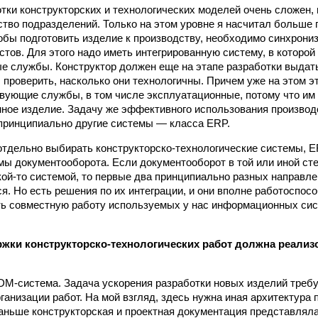
тки конструкторских и технологических моделей очень сложен, 
тво подразделений. Только на этом уровне я насчитал больше
обы подготовить изделие к производству, необходимо синхрони
стов. Для этого надо иметь интегрированную систему, в которой
е службы. Конструктор должен еще на этапе разработки выдат
ы проверить, насколько они технологичны. Причем уже на этом 
вующие службы, в том числе эксплуатационные, потому что им
ное изделие. Задачу же эффективного использования произво
принципиально другие системы — класса ERP.
дельно выбирать конструкторско-технологические системы, E
мы документооборота. Если документооборот в той или иной ст
кой-то системой, то первые два принципиально разных направл
я. Но есть решения по их интеграции, и они вполне работоспосо
ь совместную работу используемых у нас информационных сис
жки конструкторско-технологических работ должна реализ
DM-система. Задача ускорения разработки новых изделий требу
ганизации работ. На мой взгляд, здесь нужна иная архитектур
аньше конструкторская и проектная документация представляла