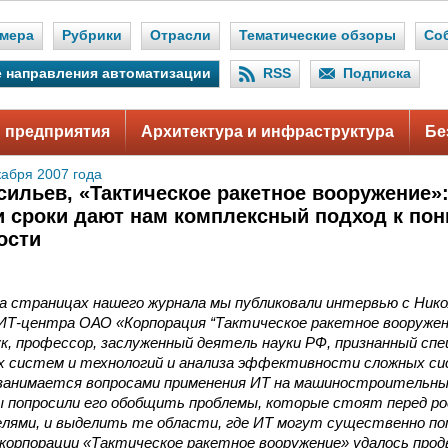
мера
Рубрики
Отрасли
Тематические обзоры
Со
 направления автоматизации
RSS
Подписка
 предприятия
Архитектура и инфраструктура
Бе
кабря 2007 года
сильев, «Тактическое ракетное вооружение»:
и сроки дают нам комплексный подход к по
ости
на страницах нашего журнала мы публиковали интервью с Ник
ИТ-центра ОАО «Корпорация “Тактическое ракетное вооружен
к, профессор, заслуженный деятель науки РФ, признанный сп
 систем и технологий и анализа эффективности сложных си
 занимается вопросами применения ИТ на машиностроительны
ы попросили его обобщить проблемы, которые стоят перед р
ями, и выделить те области, где ИТ могут существенно по
 корпорации «Тактическое ракетное вооружение» удалось про