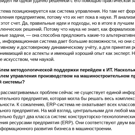
 видел ни одной удачно решенной с его помощью практической з
тема позиционируется как система управления. Но там нет фо
вления предприятием, потому что их нет пока в науке. Я анали
этот счет. Да, правильные идеи и подходы, но в итоге в лучше
ленческих решений. Потому что наука не знает, как формализо
ные задачи, — она способна предложить какие-то альтернативн
я, информационная система дает большие возможности, но они 
тивному и достоверному динамическому учёту, а для принятия 
онимающий все аспекты и имеющий хороший опыт как эксперт. Н
 искусством, чем наукой.
блем методологической поддержки перейдем к ИТ. Насколь
блем управления производством на машиностроительном п
й системы?
 рассматриваемых проблем сейчас не существует единой инфо
тельного предприятия, которая могла бы решать весь комплекс
ьности. К сожалению, ERP-система не охватывает всех классов
ного предприятия. На мой взгляд, центральными для любой м
ельно будут два класса систем: конструкторско-технологическ
ния ресурсами предприятия (ERP). Они соответствуют двум в
формационного развития бизнеса в машиностроении.