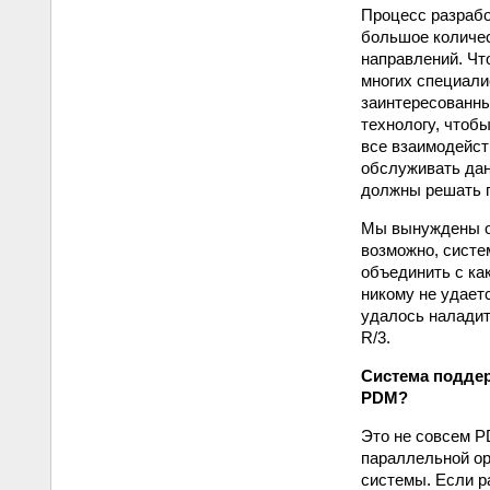
Процесс разрабо
большое количес
направлений. Чт
многих специали
заинтересованны
технологу, чтоб
все взаимодейст
обслуживать дан
должны решать 
Мы вынуждены от
возможно, систе
объединить с ка
никому не удаетс
удалось наладит
R/3.
Система поддер
PDM?
Это не совсем P
параллельной ор
системы. Если р