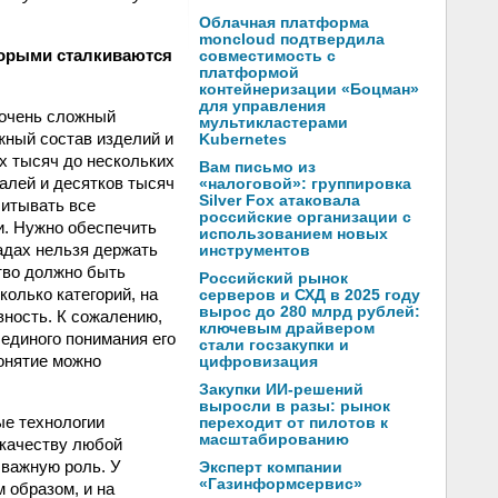
Облачная платформа
moncloud подтвердила
оторыми сталкиваются
совместимость с
платформой
контейнеризации «Боцман»
для управления
 очень сложный
мультикластерами
жный состав изделий и
Kubernetes
их тысяч до нескольких
Вам письмо из
алей и десятков тысяч
«налоговой»: группировка
Silver Fox атаковала
читывать все
российские организации с
и. Нужно обеспечить
использованием новых
адах нельзя держать
инструментов
тво должно быть
Российский рынок
олько категорий, на
серверов и СХД в 2025 году
вырос до 280 млрд рублей:
вность. К сожалению,
ключевым драйвером
 единого понимания его
стали госзакупки и
онятие можно
цифровизация
Закупки ИИ-решений
выросли в разы: рынок
е технологии
переходит от пилотов к
масштабированию
 качеству любой
 важную роль. У
Эксперт компании
«Газинформсервис»
 образом, и на