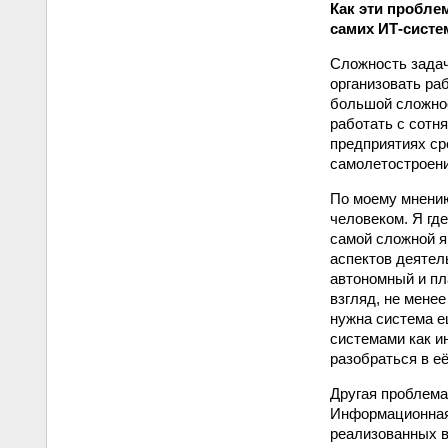
Как эти пробле
самих ИТ-систе
Сложность задач
организовать ра
большой сложнос
работать с сотн
предприятиях ср
самолетостроени
По моему мнени
человеком. Я гд
самой сложной я
аспектов деятел
автономный и пл
взгляд, не мене
нужна система е
системами как и
разобраться в е
Другая проблема
Информационная 
реализованных в