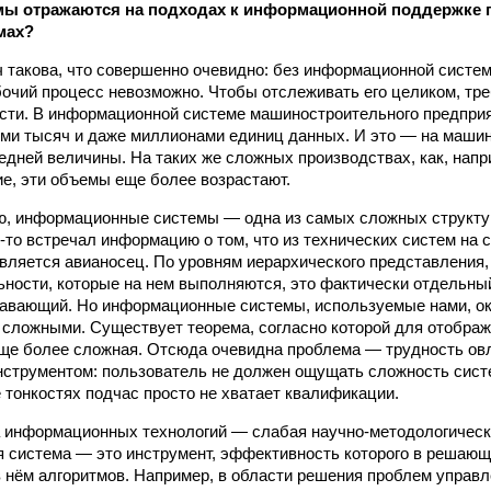
мы отражаются на подходах к информационной поддерж­ке 
мах?
 такова, что совершенно очевидно: без информационной систе
бочий процесс невозможно. Чтобы отслеживать его целиком, тр
ти. В информационной системе машиностроительного предприя
ями тысяч и даже миллионами единиц данных. И это — на маши
едней величины. На таких же сложных производствах, как, напр
е, эти объемы еще более возрастают.
ю, информационные системы — одна из самых сложных структу
е-то встречал информацию о том, что из технических систем на
вляется авианосец. По уровням иерархического представления,
ьности, которые на нем выполняются, это фактически отдельный
авающий. Но информационные системы, используемые нами, ок
е сложными. Существует теорема, согласно которой для отобра
ще более сложная. Отсюда очевидна проблема — трудность ов
нструментом: пользователь не должен ощущать сложность сист
ё тонкостях подчас просто не хватает квалификации.
 информационных технологий — слабая научно-методологическ
система — это инструмент, эффективность которого в решающе
 нём алгоритмов. Например, в области решения проблем управл