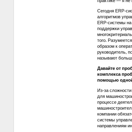
практике — я не
Сегодня ERP-сис
алгоритмов упра
ERP-системы на 
поддержки управ
многокритериаль
того. Разумеетс
образом к опера
руководитель, п
называют больше
Давайте от про
комплекса про
помощью одно
Из-за сложности
для машинострои
процессе деятел
машиностроитель
компании обязат
системы управле
направлениям ин