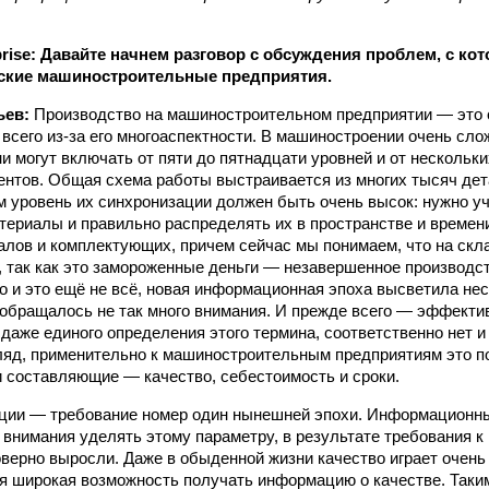
erprise: Давайте начнем разговор с обсуждения проблем, с к
йские машиностроительные предприятия.
ьев:
Производство на машиностроительном предприятии — это
 всего из-за его многоаспектности. В машиностроении очень сло
и могут включать от пяти до пятнадцати уровней и от нескольк
нтов. Общая схема работы выстраивается из многих тысяч дет
м уровень их синхронизации должен быть очень высок: нужно у
ериалы и правильно распределять их в пространстве и времен
алов и комплектующих, причем сейчас мы понимаем, что на скл
 так как это замороженные деньги — незавершенное производс
 и это ещё не всё, новая информационная эпоха высветила неск
обращалось не так много внимания. И прежде всего — эффекти
 даже единого определения этого термина, соответственно нет и
гляд, применительно к машиностроительным предприятиям это п
и составляющие — качество, себестоимость и сроки.
ции — требование номер один нынешней эпохи. Информационны
 внимания уделять этому параметру, в результате требования к
верно выросли. Даже в обыденной жизни качество играет очень
я широкая возможность получать информацию о качестве. Таким