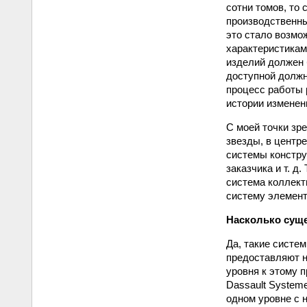
сотни томов, то
производственны
это стало возмо
характеристикам
изделий должен 
доступной должн
процесс работы 
истории изменен
С моей точки зр
звезды, в центр
системы констру
заказчика и т. 
система коллект
систему элемент
Насколько суще
Да, такие систе
предоставляют н
уровня к этому 
Dassault System
одном уровне с 