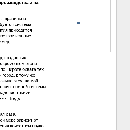
производства и на
мы правильно
ебуется система
тия приходится
ностроительных
имер,
р, созданных
 современном этапе
 по широте охвата тех
 город, к тому же
азываются, на мой
жения сложной системы
ладения такими
емы. Ведь
ая база.
й мере зависит от
ения качеством наука