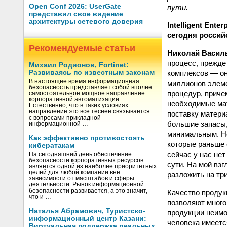
Open Conf 2026: UserGate
пути.
представил свое видение
архитектуры сетевого доверия
Intelligent Ent
сегодня росси
Рекомендуемые статьи
Николай Васил
процесс, прежде
Михаил Родионов, Fortinet:
комплексов — он
Развиваясь по известным законам
В настоящее время информационная
миллионов элеме
безопасность представляет собой вполне
процедур, приче
самостоятельное мощное направление
корпоративной автоматизации.
необходимые мат
Естественно, что в таких условиях
направление это все теснее связывается
поставку матери
с вопросами прикладной
большие запасы,
информационной …
минимальным. Но
Как эффективно противостоять
которые раньше 
кибератакам
сейчас у нас нет
На сегодняшний день обеспечение
безопасности корпоративных ресурсов
сути. На мой вз
является одной из наиболее приоритетных
целей для любой компании вне
разложить на тр
зависимости от масштабов и сферы
деятельности. Рынок информационной
безопасности развивается, а это значит,
Качество продук
что и …
позволяют много
Наталья Абрамович, Туристско-
продукции неимо
информационный центр Казани:
человека имеетс
Виртуальная поддержка реальных