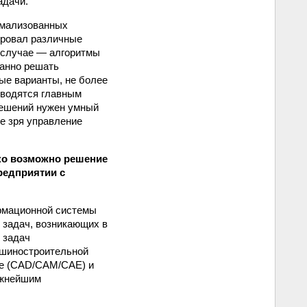
адачи.
рмализованных
зировал различные
м случае — алгоритмы
ванно решать
ые варианты, не более
сводятся главным
решений нужен умный
е зря управление
ко возможно решение
редприятии с
рмационной системы
 задач, возникающих в
 задач
ашиностроительной
ие (CAD/САМ/САЕ) и
ажнейшим