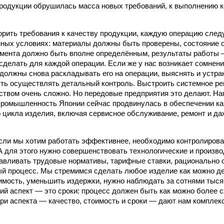
родукции обрушилась масса новых требований, к выполнению к
рить требования к качеству продукции, каждую операцию следу
ных условиях: материалы должны быть проверены, состояние 
умента должно быть вполне определённым, результаты работы 
 сделать для каждой операции. Если же у нас возникает сомнен
 должны снова раскладывать его на операции, выяснять и устра
ять осуществлять детальный контроль. Выстроить системное р
ством очень сложно. Но передовые предприятия это делают. На
ромышленность Японии сейчас продвинулась в обеспечении ка
о цикла изделия, включая сервисное обслуживание, ремонт и да
если мы хотим работать эффективнее, необходимо контролирова
А для этого нужно совершенствовать технологические и произв
авливать трудовые нормативы, тарифные ставки, рационально 
й процесс. Мы стремимся сделать любое изделие как можно д
имость, уменьшить издерж­ки, нужно наблюдать за сотнями тыс
тий аспект — это сроки: процесс должен быть как можно более 
 три аспекта — качество, стоимость и сроки — дают нам компле