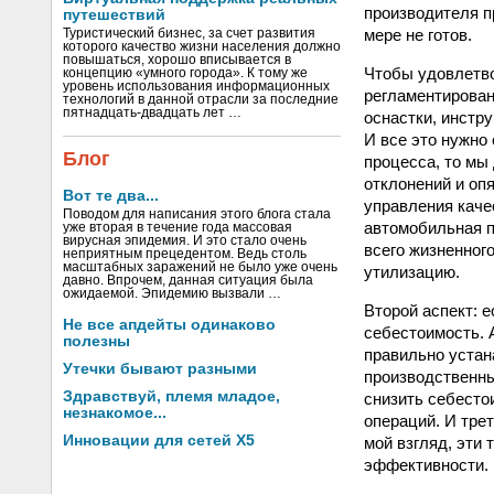
производителя п
путешествий
мере не готов.
Туристический бизнес, за счет развития
которого качество жизни населения должно
повышаться, хорошо вписывается в
Чтобы удовлетво
концепцию «умного города». К тому же
уровень использования информационных
регламентирован
технологий в данной отрасли за последние
пятнадцать-двадцать лет …
оснастки, инстр
И все это нужно
Блог
процесса, то мы
отклонений и оп
Вот те два...
управления каче
Поводом для написания этого блога стала
автомобильная п
уже вторая в течение года массовая
вирусная эпидемия. И это стало очень
всего жизненног
неприятным прецедентом. Ведь столь
масштабных заражений не было уже очень
утилизацию.
давно. Впрочем, данная ситуация была
ожидаемой. Эпидемию вызвали …
Второй аспект: 
Не все апдейты одинаково
себестоимость. 
полезны
правильно устан
Утечки бывают разными
производственны
Здравствуй, племя младое,
снизить себесто
незнакомое...
операций. И тре
Инновации для сетей X5
мой взгляд, эти
эффективности.