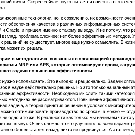
ваний жизни. Скорее сейчас наука пытается описать то, что чел
ал.
еализованные технологии, но, к сожалению, их возможности очен
сти обеспечения качества в различных информационных систем
 и Oracle, и пришел именно к такому выводу. И не потому, что р
й взгляд, проблема сложнее: нет более эффективных методов. У
вых решений не существует, многое еще нужно осмыслить. В жиз
ука может их решать.
орим о методологиях, связанных с организацией производст
оритмы MRP или APS, которые оптимизируют сроки, загрузк
решают задачи повышения эффективности…
 их нужно использовать. Это выгодно и рационально. Задачи опт
озок в науке действительно решены. Но это только начальный эт
ознания эффективности. Необходимо мыслить такими категориям
ных методиках не рассматриваются. Повышение эффективности
ная задача, а теория принятия решений в условиях многокрите
, можно оптимизировать производство по срокам, а можно — отде
 не одно и то же. В реальности как только мы начинаем что-то 
етры плывут. Очень сложно что-то улучшить по всем параметр
анного более ста лет назад, никто не продвинулся. А этот мет