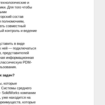
технологические и
ки. Для того чтобы
ными
торский состав
и полномочиям,
вать совместный
ый контроль и ведение
ставить в виде
 к ней — подключаться
и, представителей
анная информационная
 классическую PDM-
льзования.
х задач?
ы, которые
. Системы среднего
— SolidWorks компании
, уже находится на
 преимуществ, которые