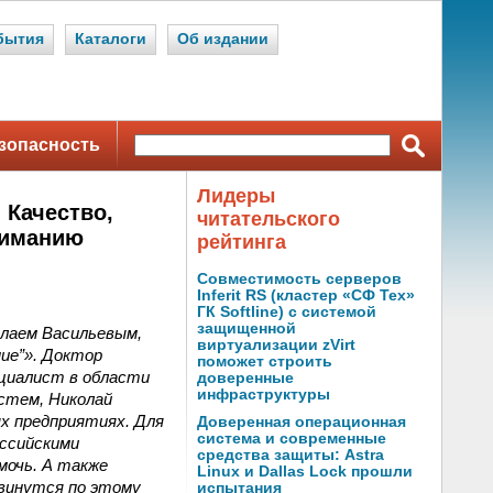
бытия
Каталоги
Об издании
зопасность
Лидеры
 Качество,
читательского
ниманию
рейтинга
Совместимость серверов
Inferit RS (кластер «СФ Тех»
ГК Softline) с системой
защищенной
олаем Васильевым,
виртуализации zVirt
ие”». Доктор
поможет строить
ециалист в области
доверенные
инфраструктуры
стем, Николай
х предприятиях. Для
Доверенная операционная
система и современные
оссийскими
средства защиты: Astra
мочь. А также
Linux и Dallas Lock прошли
двинутся по этому
испытания