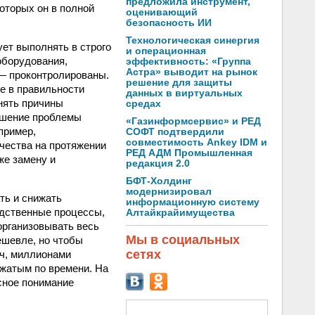
предложила инструмент,
оторых он в полной
оценивающий
безопасность ИИ
Технологическая синергия
ет выполнять в строго
и операционная
оборудования,
эффективность: «Группа
Астра» выводит на рынок
— проконтролированы.
решение для защиты
ие в правильности
данных в виртуальных
нять причины
средах
ешение проблемы
«Газинформсервис» и РЕД
пример,
СОФТ подтвердили
совместимость Ankey IDM и
чества на протяжении
РЕД АДМ Промышленная
же замену и
редакция 2.0
БФТ-Холдинг
модернизировал
ть и снижать
информационную систему
одственные процессы,
Алтайкрайимущества
организовывать весь
Мы в социальных
ешевле, но чтобы
сетях
яч, миллионами
сжатым по времени. На
ксное понимание