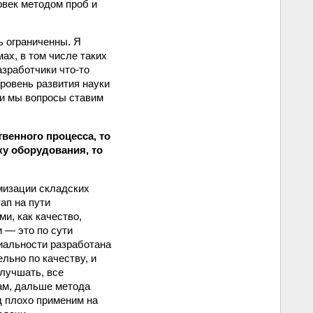
овек методом проб и
ь ограниченны. Я
ах, в том числе таких
азработчики что-то
ровень развития науки
ни мы вопросы ставим
венного процесса, то
у оборудования, то
имизации складских
ап на пути
и, как качество,
 — это по сути
риальности разработана
льно по качеству, и
улучшать, все
ам, дальше метода
од плохо применим на