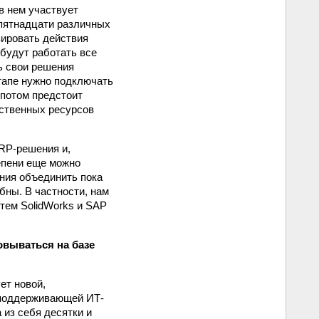
в нем участвует
 пятнадцати различных
зировать действия
 будут работать все
ь свои решения
этапе нужно подключать
 потом предстоит
дственных ресурсов
RP-решения и,
епени еще можно
ения объединить пока
бны. В частности, нам
тем SolidWorks и SAP
овываться на базе
ет новой,
а поддерживающей ИТ-
 из себя десятки и