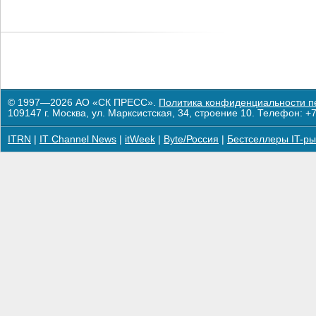
© 1997—2026 АО «СК ПРЕСС».
Политика конфиденциальности п
109147 г. Москва, ул. Марксистская, 34, строение 10. Телефон: +7
ITRN
|
IT Channel News
|
itWeek
|
Byte/Россия
|
Бестселлеры IT-ры