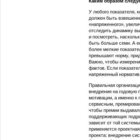
Каким образом следуе
У любого показателя, 
должен быть взвешенны
«напряженного», увели
отследить динамику вы
и посмотреть, насколь
быть больше семи. А е
более мелкие показател
превышают норму, прид
Важно, чтобы измерен
фактов. Если показате
напряженный норматив
Правильная организаци
внедрения на годовую п
мотивации, а именно к
сервисным, премировани
чтобы премии выдавали
поддерживающих подра
зависит от той системы
применяется проектная
проекта: внедрение си