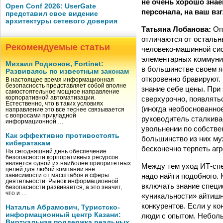
не очень хорошо знае
Open Conf 2026: UserGate
персонала, на ваш вз
представил свое видение
архитектуры сетевого доверия
Татьяна Лобанова:
Опи
отличаются от остальн
Рекомендуемые статьи
человеко-машинной сис
элементарных коммуник
Михаил Родионов, Fortinet:
в большинстве своем я
Развиваясь по известным законам
откровенно бравируют.
В настоящее время информационная
безопасность представляет собой вполне
знание себе цены. При
самостоятельное мощное направление
сверхурочно, появлятьс
корпоративной автоматизации.
Естественно, что в таких условиях
(иногда необоснованное
направление это все теснее связывается
с вопросами прикладной
руководитель сталкива
информационной …
увольнении по собстве
Как эффективно противостоять
большинство из них му
кибератакам
бесконечно терпеть агр
На сегодняшний день обеспечение
безопасности корпоративных ресурсов
является одной из наиболее приоритетных
Между тем уход ИТ-спе
целей для любой компании вне
надо найти подобного. 
зависимости от масштабов и сферы
деятельности. Рынок информационной
включать знание специ
безопасности развивается, а это значит,
что и …
«уникальности» айтишн
конкурентов. Если у ко
Наталья Абрамович, Туристско-
информационный центр Казани:
люди с опытом. Неболь
Виртуальная поддержка реальных