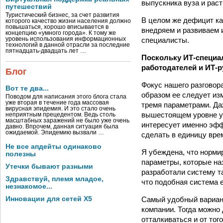
выпуск­ника вуза и рас
путешествий
Туристический бизнес, за счет развития
В целом же дефицит ка
которого качество жизни населения должно
повышаться, хорошо вписывается в
внедряем и развиваем 
концепцию «умного города». К тому же
специалисты.
уровень использования информационных
технологий в данной отрасли за последние
пятнадцать-двадцать лет …
Поскольку ИТ-специал
работодателей и ИТ-
Блог
Фокус нашего разговор
Вот те два...
образом ее следует из
Поводом для написания этого блога стала
уже вторая в течение года массовая
тремя параметрами. Да
вирусная эпидемия. И это стало очень
вышестоящем уровне уп
неприятным прецедентом. Ведь столь
масштабных заражений не было уже очень
интересует именно эфф
давно. Впрочем, данная ситуация была
ожидаемой. Эпидемию вызвали …
сделать в единицу врем
Не все апдейты одинаково
Я убеждена, что норми
полезны
параметры, которые на
Утечки бывают разными
разработали систему т
Здравствуй, племя младое,
что подобная система 
незнакомое...
Самый удобный вариант
Инновации для сетей X5
компании. Тогда можно
отталкиваться и от то