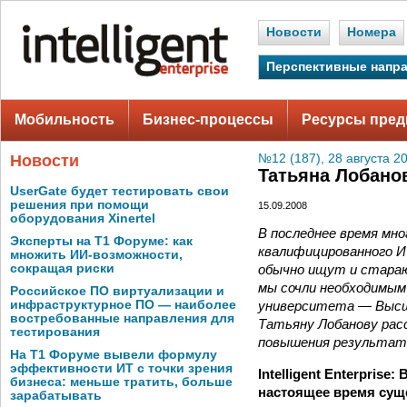
Новости
Номера
Перспективные напр
Мобильность
Бизнес-процессы
Ресурсы пред
Новости
№12 (187), 28 августа 2
Татьяна Лобано
UserGate будет тестировать свои
решения при помощи
15.09.2008
оборудования Xinertel
В последнее время мно
Эксперты на Т1 Форуме: как
квалифицированного ИТ
множить ИИ-возможности,
обычно ищут и стара
сокращая риски
мы сочли необходимым
Российское ПО виртуализации и
университета — Высш
инфраструктурное ПО — наиболее
востребованные направления для
Татьяну Лобанову рас
тестирования
повышения результат
На Т1 Форуме вывели формулу
эффективности ИТ с точки зрения
Intelligent Enterpris
бизнеса: меньше тратить, больше
настоящее время суще
зарабатывать