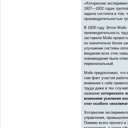
«Хоторнские эксперимен
1927—1932 годах группо
задача состояла в том,
производительностью тр
В 1928 году Элтон Мэйо
производительность тру
заставили Мэйо провест
но значительно более ши
улучшение системы оплат
введении всех этих новш
нововведения были отмен
первоначальный.
Мэйо предположил, что в
сам факт участия работн
внимания к себе привело
труда даже в тех случа
название
хоторнского 
влиянием усиления кон
счет особого «исключи
Хоторнские эксперименты
управления, промышленн
Помимо всего прочего в
коллективов, а затем с