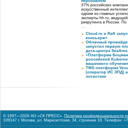
персоналом
37% российских компан
искусственный интеллект
одним из главных успех
эксперты hh.ru, ведуще
рекрутинга в России. П
…
Cloud.ru и Raft запу
консьерж»
Облачный провайде
запустил первую пло
дата-центра SeaArea
«Платформа Боцман
российской Kuberne
машинного обучени
TMS платформа Vezu
(оператор ИС ЭПД) 
логистике
© 1997—2026 АО «СК ПРЕСС».
Политика конфиденциальности п
109147 г. Москва, ул. Марксистская, 34, строение 10. Телефон: +7