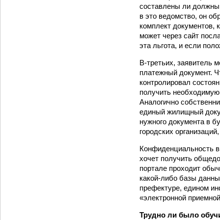
составлены ли должным
в это ведомство, он об
комплект документов, 
может через сайт посла
эта льгота, и если пол
В-третьих, заявитель 
платежный документ. Ч
контролировал состояни
получить необходимую 
Аналогично собственни
единый жилищный докум
нужного документа в б
городских организаций
Конфиденциальность в 
хочет получить общедо
портале проходит обыч
какой‑либо базы данны
префектуре, едином ин
«электронной приемной
Трудно ли было обуч