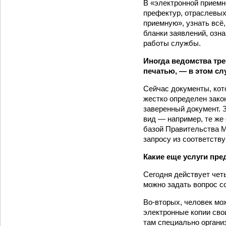
В «электронной приемн
префектур, отраслевых
приемную», узнать всё,
бланки заявлений, озн
работы службы.
Иногда ведомства тре
печатью, — в этом сл
Сейчас документы, кот
жест­ко определен зако
заверенный документ. З
вид — например, те же
базой Правительства М
запросу из соответств
Какие еще услуги пр
Сегодня действует чет
можно задать вопрос с
Во-вторых, человек мо
электронные копии свои
там специально организ