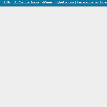
ITRN
|
IT Channel News
|
itWeek
|
Byte/Россия
|
Бестселлеры IT-ры