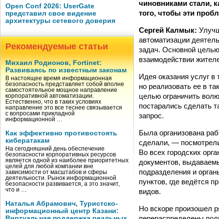
чиновниками стали, к
Open Conf 2026: UserGate
того, чтобы эти проб
представил свое видение
архитектуры сетевого доверия
Сергей Калмык:
Улучш
автоматизации деятель
Рекомендуемые статьи
задач. Основной целью
взаимодействии жителе
Михаил Родионов, Fortinet:
Развиваясь по известным законам
Идея оказания услуг в 
В настоящее время информационная
безопасность представляет собой вполне
но реализовать ее в т
самостоятельное мощное направление
целью ограничить волю
корпоративной автоматизации.
Естественно, что в таких условиях
постарались сделать т
направление это все теснее связывается
с вопросами прикладной
запрос.
информационной …
Была организована раб
Как эффективно противостоять
кибератакам
сделали, — посмотрели
На сегодняшний день обеспечение
Во всех городских орга
безопасности корпоративных ресурсов
является одной из наиболее приоритетных
документов, выдаваем
целей для любой компании вне
подразделения и орган
зависимости от масштабов и сферы
деятельности. Рынок информационной
пунктов, где ведётся п
безопасности развивается, а это значит,
что и …
видов.
Наталья Абрамович, Туристско-
Но вскоре произошел р
информационный центр Казани:
перераспределены пол
Виртуальная поддержка реальных