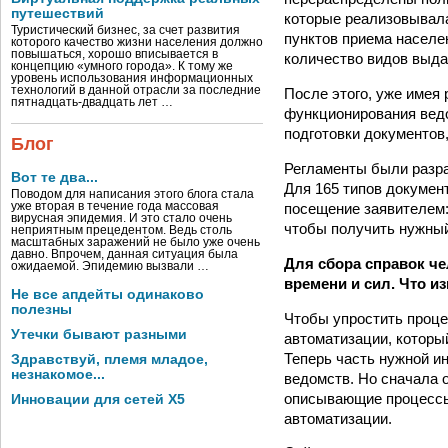
путешествий
которые реализовывала
Туристический бизнес, за счет развития
пунктов приема населе
которого качество жизни населения должно
повышаться, хорошо вписывается в
количество видов выда
концепцию «умного города». К тому же
уровень использования информационных
технологий в данной отрасли за последние
После этого, уже имея
пятнадцать-двадцать лет …
функционирования ведо
подготовки документов
Блог
Регламенты были разр
Вот те два...
Для 165 типов докумен
Поводом для написания этого блога стала
посещение заявителем:
уже вторая в течение года массовая
вирусная эпидемия. И это стало очень
чтобы получить нужный
неприятным прецедентом. Ведь столь
масштабных заражений не было уже очень
давно. Впрочем, данная ситуация была
Для сбора справок че
ожидаемой. Эпидемию вызвали …
времени и сил. Что и
Не все апдейты одинаково
полезны
Чтобы упростить проце
Утечки бывают разными
автоматизации, которы
Теперь часть нужной и
Здравствуй, племя младое,
незнакомое...
ведомств. Но сначала
описывающие процессы
Инновации для сетей X5
автоматизации.