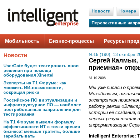
Новости
Номера
Перспективные напр
Мобильность
Бизнес-процессы
Ресурсы пред
Новости
№15 (190), 13 октября 2
Сергей Калмык,
UserGate будет тестировать свои
приемная» откр
решения при помощи
оборудования Xinertel
31.10.2008
Эксперты на Т1 Форуме: как
Мы уже писали о проек
множить ИИ-возможности,
сокращая риски
Михайловым, начальни
электронная приемная 
Российское ПО виртуализации и
инфраструктурное ПО — наиболее
работу режим «Электрон
востребованные направления для
истории её создания, о
тестирования
первых результатах н
На Т1 Форуме вывели формулу
информатизации Серг
эффективности ИТ с точки зрения
бизнеса: меньше тратить, больше
Intelligent Enterpris
зарабатывать