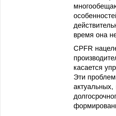
многообещаю
особенносте
действительн
время она не
CPFR нацеле
производител
касается уп
Эти проблем
актуальных,
долгосрочно
формировани