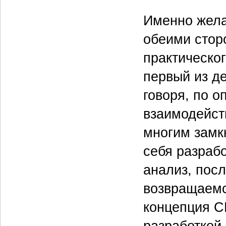
Именно жела
обеими стор
практическог
первый из д
говоря, по 
взаимодейст
многим замк
себя разрабо
анализ, пос
возвращаемся
концепция C