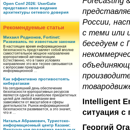
Forecasting 
Open Conf 2026: UserGate
представил свое видение
представляе
архитектуры сетевого доверия
России, нас
Рекомендуемые статьи
с теми или
Михаил Родионов, Fortinet:
беседуем с 
Развиваясь по известным законам
В настоящее время информационная
безопасность представляет собой вполне
некоммерче
самостоятельное мощное направление
корпоративной автоматизации.
Естественно, что в таких условиях
объединяюще
направление это все теснее связывается
с вопросами прикладной
информационной …
производите
Как эффективно противостоять
кибератакам
товародвиж
На сегодняшний день обеспечение
безопасности корпоративных ресурсов
является одной из наиболее приоритетных
целей для любой компании вне
Intelligent
зависимости от масштабов и сферы
деятельности. Рынок информационной
безопасности развивается, а это значит,
ситуация с
что и …
Наталья Абрамович, Туристско-
Георгий Ог
информационный центр Казани:
Виртуальная поддержка реальных