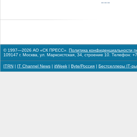
© 1997—2026 АО «СК ПРЕСС».
Политика конфиденциальности п
109147 г. Москва, ул. Марксистская, 34, строение 10. Телефон: +7
ITRN
|
IT Channel News
|
itWeek
|
Byte/Россия
|
Бестселлеры IT-ры