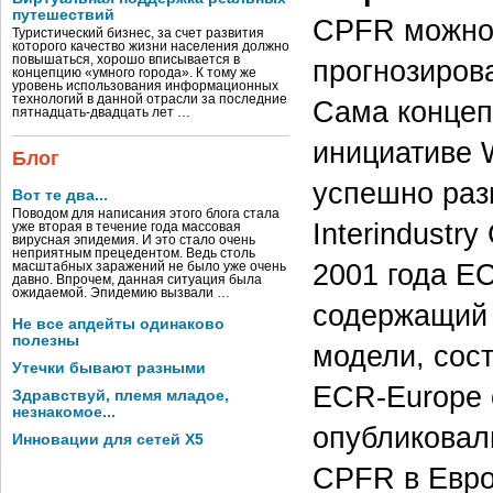
путешествий
CPFR можно 
Туристический бизнес, за счет развития
которого качество жизни населения должно
повышаться, хорошо вписывается в
прогнозиров
концепцию «умного города». К тому же
уровень использования информационных
технологий в данной отрасли за последние
Сама концеп
пятнадцать-двадцать лет …
инициативе 
Блог
успешно раз
Вот те два...
Поводом для написания этого блога стала
Interindustr
уже вторая в течение года массовая
вирусная эпидемия. И это стало очень
неприятным прецедентом. Ведь столь
2001 года E
масштабных заражений не было уже очень
давно. Впрочем, данная ситуация была
ожидаемой. Эпидемию вызвали …
содержащий 
Не все апдейты одинаково
полезны
модели, сост
Утечки бывают разными
ECR-Europe 
Здравствуй, племя младое,
незнакомое...
опубликовал
Инновации для сетей X5
CPFR в Евро