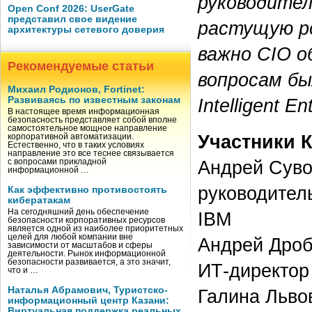
руководител
Open Conf 2026: UserGate
представил свое видение
растущую ро
архитектуры сетевого доверия
важно CIO о
Рекомендуемые статьи
вопросам бы
Михаил Родионов, Fortinet:
Intelligent En
Развиваясь по известным законам
В настоящее время информационная
безопасность представляет собой вполне
самостоятельное мощное направление
Участники К
корпоративной автоматизации.
Естественно, что в таких условиях
направление это все теснее связывается
Андрей Сув
с вопросами прикладной
информационной …
руководител
Как эффективно противостоять
кибератакам
На сегодняшний день обеспечение
IBM
безопасности корпоративных ресурсов
является одной из наиболее приоритетных
целей для любой компании вне
Андрей Дроб
зависимости от масштабов и сферы
деятельности. Рынок информационной
безопасности развивается, а это значит,
ИТ-директор 
что и …
Наталья Абрамович, Туристско-
Галина Льво
информационный центр Казани:
Виртуальная поддержка реальных