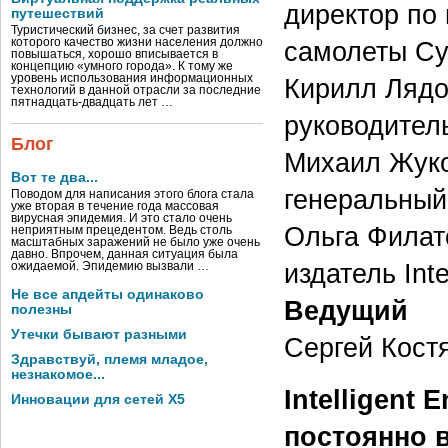
директор по
путешествий
Туристический бизнес, за счет развития
самолеты Су
которого качество жизни населения должно
повышаться, хорошо вписывается в
концепцию «умного города». К тому же
уровень использования информационных
Кирилл Ляд
технологий в данной отрасли за последние
пятнадцать-двадцать лет …
руководител
Блог
Михаил Жук
Вот те два...
генеральный
Поводом для написания этого блога стала
уже вторая в течение года массовая
вирусная эпидемия. И это стало очень
Ольга Филат
неприятным прецедентом. Ведь столь
масштабных заражений не было уже очень
давно. Впрочем, данная ситуация была
издатель Inte
ожидаемой. Эпидемию вызвали …
Не все апдейты одинаково
Ведущий
полезны
Утечки бывают разными
Сергей Костя
Здравствуй, племя младое,
незнакомое...
Intelligent
Инновации для сетей X5
постоянно в