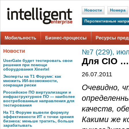
Новости
Номера
Перспективные напр
Мобильность
Бизнес-процессы
Ресурсы пред
Новости
№7 (229), июл
Для CIO …
UserGate будет тестировать свои
решения при помощи
оборудования Xinertel
26.07.2011
Эксперты на Т1 Форуме: как
множить ИИ-возможности,
Очевидно, ч
сокращая риски
Российское ПО виртуализации и
определенны
инфраструктурное ПО — наиболее
востребованные направления для
тестирования
качеств, об
На Т1 Форуме вывели формулу
эффективности ИТ с точки зрения
Какими же 
бизнеса: меньше тратить, больше
зарабатывать