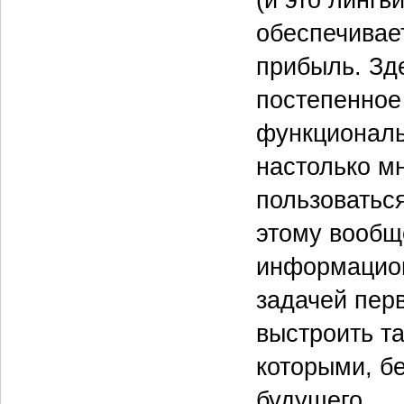
обеспечивае
прибыль. Зде
постепенное
функциональ
настолько м
пользоватьс
этому вообщ
информацион
задачей пер
выстроить та
которыми, б
будущего.